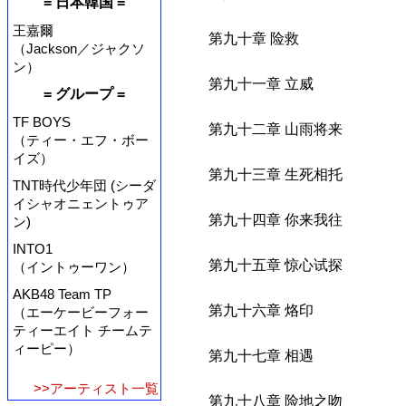
= 日本韓国 =
王嘉爾
第九十章 险救
（Jackson／ジャクソ
ン）
第九十一章 立威
= グループ =
TF BOYS
第九十二章 山雨将来
（ティー・エフ・ボー
イズ）
第九十三章 生死相托
TNT時代少年団 (シーダ
イシャオニェントゥア
第九十四章 你来我往
ン)
INTO1
第九十五章 惊心试探
（イントゥーワン）
AKB48 Team TP
第九十六章 烙印
（エーケービーフォー
ティーエイト チームテ
ィーピー）
第九十七章 相遇
>>アーティスト一覧
第九十八章 险地之吻