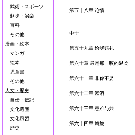
武術・スボーツ
第五十八章 论情
趣味・娯楽
百科
中册
その他
漫画・絵本
第五十九章 给我赔礼
マンガ
絵本
第六十章 最是那一咬的温柔
児童書
第六十一章 非你不娶
その他
人文・歴史
第六十二章 灌酒
自伝・伝記
第六十三章 患难与共
文化遺産
文化風習
第六十四章 旖旎
歴史