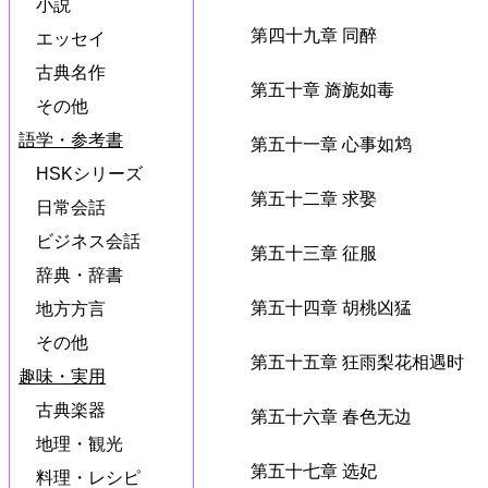
小説
第四十九章 同醉
エッセイ
古典名作
第五十章 旖旎如毒
その他
語学・参考書
第五十一章 心事如鸩
HSKシリーズ
第五十二章 求娶
日常会話
ビジネス会話
第五十三章 征服
辞典・辞書
第五十四章 胡桃凶猛
地方方言
その他
第五十五章 狂雨梨花相遇时
趣味・実用
古典楽器
第五十六章 春色无边
地理・観光
第五十七章 选妃
料理・レシピ