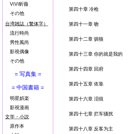
ViVi昕薇
第四十章 冷枪
その他
台湾雑誌（繁体字）
第四十一章 吻
流行時尚
第四十二章 驯狼
男性風尚
影視偶像
第四十三章 你的就是我的
その他
第四十四章 回府
= 写真集 =
第四十五章 依靠
= 中国書籍 =
明星娯楽
第四十六章 泪痕
影視漫画
第四十七章 拦车骚扰
文学・小説
原作本
第四十八章 反客为主