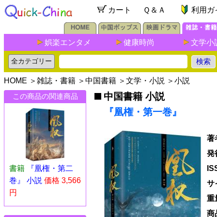
カート
Ｑ＆Ａ
利用ガ
娯楽エンタメ
健康時尚
文学小
HOME
＞
雑誌・書籍
＞
中国書籍
＞
文学・小説
＞
小説
中国書籍 小説
この商品の関連商品
『凰権・第一巻』
著
発
書籍
『凰権・第二
I
巻』 小説
価格 3,566
サ
円
重
商