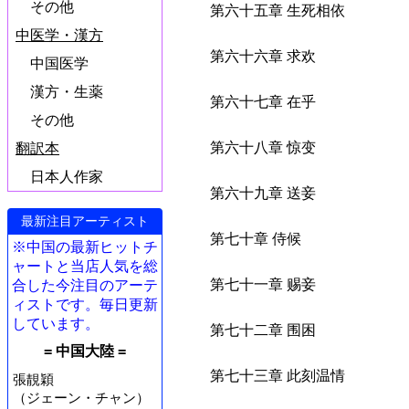
その他
第六十五章 生死相依
中医学・漢方
第六十六章 求欢
中国医学
漢方・生薬
第六十七章 在乎
その他
第六十八章 惊变
翻訳本
日本人作家
第六十九章 送妾
最新注目アーティスト
第七十章 侍候
※中国の最新ヒットチ
ャートと当店人気を総
第七十一章 赐妾
合した今注目のアーテ
ィストです。毎日更新
しています。
第七十二章 围困
= 中国大陸 =
第七十三章 此刻温情
張靚穎
（ジェーン・チャン）