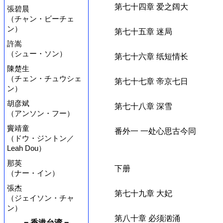
第七十四章 爱之阔大
張碧晨
（チャン・ビーチェ
ン）
第七十五章 迷局
許嵩
（シュー・ソン）
第七十六章 纸短情长
陳楚生
（チェン・チュウシェ
第七十七章 帝京七日
ン）
胡彦斌
第七十八章 深雪
（アンソン・フー）
竇靖童
番外一 一处心思古今同
（ドウ・ジントン／
Leah Dou）
那英
下册
（ナー・イン）
張杰
第七十九章 大妃
（ジェイソン・チャ
ン）
第八十章 必须汹涌
= 香港台湾 =