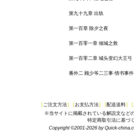
第九十九章 出轨
第一百章 除夕之夜
第一百零一章 倾城之救
第一百零二章 城头变幻大王弓
番外二 顾少爷二三事·情书事件
[
ご注文方法
]
[
お支払方法
]
[
配送送料
]
[
※当サイトに掲載されている解説文など
特定商取引法に基づ
Copyright ©2001-2026 by Quick-china.c