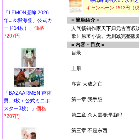
『尋找時間的人2：永恒之
キャンペーン 1913円（
「LEMON凝眸 2026
= 簡単紹介 =
年...＆堀海登、公式カ
ード14枚）」
価格
人气畅销作家天下归元古言权
7207円
歌》原著小说。无删减完整版
= 内容・目次 =
目录
上册
序言 大成之亡
「BAZAARMEN 芭莎
第一章 我手脏
男...9枚＋公式ミニポ
スター3枚）」
価格
第二章 杀人需要理由吗
7207円
第三章 不是东西