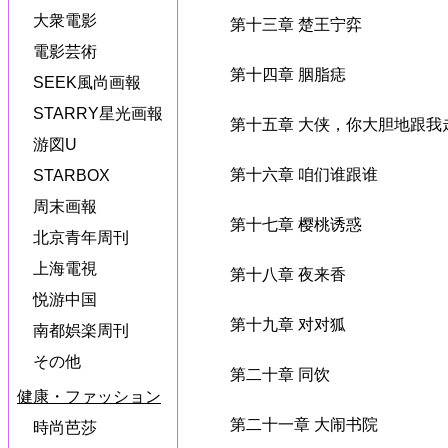
大衆電影
第十三章 楚王宁弈
電影芸術
第十四章 胭脂痣
SEEK風尚画報
STARRY星光画報
第十五章 大侠，你大胆地跟我
游図U
第十六章 咱们谁跟谁
STARBOX
周末画報
第十七章 樱桃诱惑
北京青年周刊
上海電視
第十八章 夜来香
悦游中国
第十九章 对对狐
南都娯楽周刊
その他
第二十章 同饮
健康・ファッション
第二十一章 大闹书院
時尚芭莎