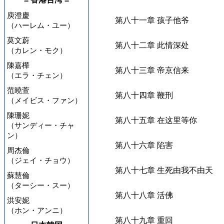
庾澄慶
第八十一章 孩子他爷
（ハーレム・ユー）
莫文蔚
第八十二章 此情深处
（カレン・モク）
陳嘉樺
第八十三章 帝京信来
（エラ・チェン）
范曉萱
第八十四章 鞭刑
（メイビス・ファン）
陳珊妮
第八十五章 在这里等你
（サンディー・チャ
ン）
第八十六章 陷害
周杰倫
（ジェイ・チョウ）
第八十七章 生死由我不由天
蘇慧倫
（ターシー・スー）
第八十八章 活佛
洪安妮
（ホン・アンニ）
第八十九章 重回