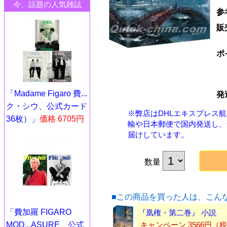
今、話題の人気雑誌
参
販
ポ
「Madame Figaro 費...
発
ク・シウ、公式カード
※弊店はDHLエキスプレス
36枚）」
価格 6705円
輸や日本郵便で国内発送し、
届けしています。
数量
■この商品を買った人は、こん
「費加羅 FIGARO
『凰権・第二巻』 小説
MOD...ASURE、公式
キャンペーン 3566円（