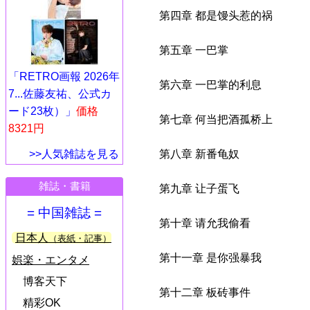
第四章 都是馒头惹的祸
第五章 一巴掌
「RETRO画報 2026年
第六章 一巴掌的利息
7...佐藤友祐、公式カ
ード23枚）」
価格
第七章 何当把酒孤桥上
8321円
>>人気雑誌を見る
第八章 新番龟奴
雑誌・書籍
第九章 让子蛋飞
= 中国雑誌 =
第十章 请允我偷看
日本人
（表紙・記事）
第十一章 是你强暴我
娯楽・エンタメ
博客天下
第十二章 板砖事件
精彩OK