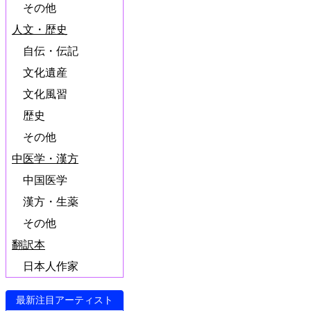
その他
人文・歴史
自伝・伝記
文化遺産
文化風習
歴史
その他
中医学・漢方
中国医学
漢方・生薬
その他
翻訳本
日本人作家
最新注目アーティスト