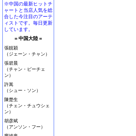
※中国の最新ヒットチ
ャートと当店人気を総
合した今注目のアーテ
ィストです。毎日更新
しています。
= 中国大陸 =
張靚穎
（ジェーン・チャン）
張碧晨
（チャン・ビーチェ
ン）
許嵩
（シュー・ソン）
陳楚生
（チェン・チュウシェ
ン）
胡彦斌
（アンソン・フー）
竇靖童