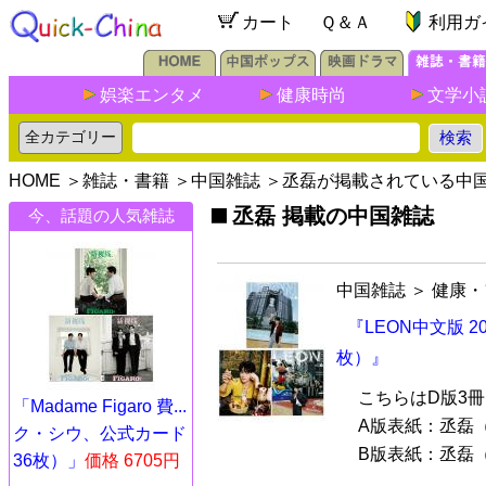
カート
Ｑ＆Ａ
利用ガ
娯楽エンタメ
健康時尚
文学小
HOME
＞
雑誌・書籍
＞
中国雑誌
＞丞磊が掲載されている中
丞磊 掲載の中国雑誌
今、話題の人気雑誌
中国雑誌
＞
健康・
『LEON中文版 
枚）』
こちらはD版3
「Madame Figaro 費...
A版表紙：丞磊（チ
ク・シウ、公式カード
B版表紙：丞磊（
36枚）」
価格 6705円