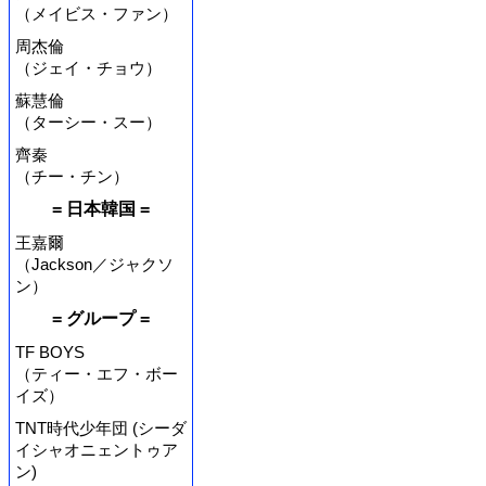
（メイビス・ファン）
周杰倫
（ジェイ・チョウ）
蘇慧倫
（ターシー・スー）
齊秦
（チー・チン）
= 日本韓国 =
王嘉爾
（Jackson／ジャクソ
ン）
= グループ =
TF BOYS
（ティー・エフ・ボー
イズ）
TNT時代少年団 (シーダ
イシャオニェントゥア
ン)