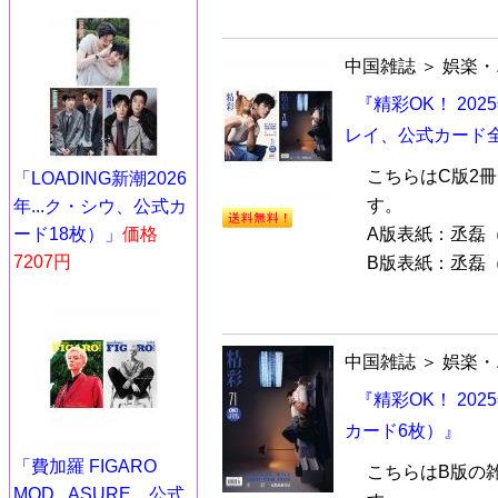
中国雑誌
＞
娯楽・
『精彩OK！ 20
レイ、公式カード全
こちらはC版2
「LOADING新潮2026
す。
年...ク・シウ、公式カ
ード18枚）」
価格
A版表紙：丞磊（チ
7207円
B版表紙：丞磊（
中国雑誌
＞
娯楽・
『精彩OK！ 20
カード6枚）』
「費加羅 FIGARO
こちらはB版の
MOD...ASURE、公式