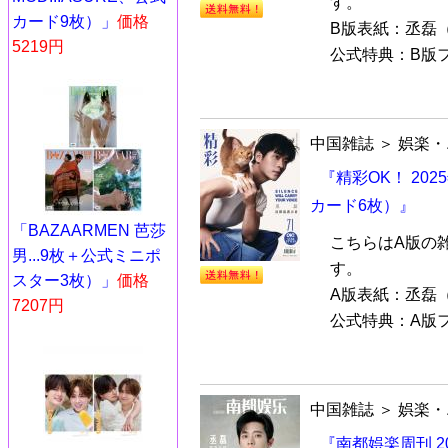
す。
カード9枚）」
価格
B版表紙：丞磊（チ
5219円
公式特典：B版
中国雑誌
＞
娯楽・
『精彩OK！ 20
カード6枚）』
「BAZAARMEN 芭莎
こちらはA版の
男...9枚＋公式ミニポ
す。
スター3枚）」
価格
A版表紙：丞磊（チ
7207円
公式特典：A版
中国雑誌
＞
娯楽・
『南都娯楽周刊 2