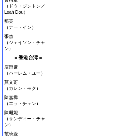
（ドウ・ジントン／
Leah Dou）
那英
（ナー・イン）
張杰
（ジェイソン・チャ
ン）
= 香港台湾 =
庾澄慶
（ハーレム・ユー）
莫文蔚
（カレン・モク）
陳嘉樺
（エラ・チェン）
陳珊妮
（サンディー・チャ
ン）
范曉萱