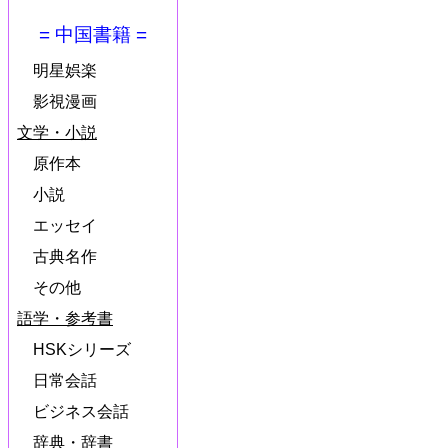
= 中国書籍 =
明星娯楽
影視漫画
文学・小説
原作本
小説
エッセイ
古典名作
その他
語学・参考書
HSKシリーズ
日常会話
ビジネス会話
辞典・辞書