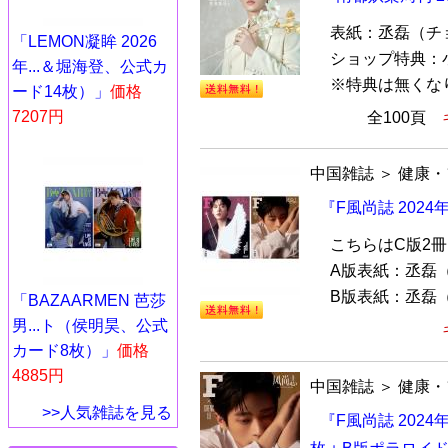
表紙：丞磊（チョン
「LEMON凝眸 2026
ショップ特典：
年...＆堀海登、公式カ
※特典は無くな
ード14枚）」
価格
7207円
全100頁
中国雑誌
＞
健康・
『F風尚誌 202
こちらはC版2
A版表紙：丞磊（チ
B版表紙：丞磊（チ
「BAZAARMEN 芭莎
男...ト（侯明昊、公式
カード8枚）」
価格
4885円
中国雑誌
＞
健康・
>>人気雑誌を見る
『F風尚誌 202