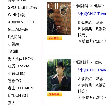
得令DELIN
中国雑誌
＞
健康・
SPOTLiGHT聚光
『小資CHIC Tr
WINK雑誌
XBlush VIOLET
B版表紙：丞磊（チ
B版特典：B版
GLEAM光嶼
限定）
F風尚誌
※明信片は無くな
新視線
T錦繍
男人風尚LEON
中国雑誌
＞
健康・
紅秀GRAZIA
『小資CHIC Tr
小資CHIC
A版表紙：丞磊（チ
智族GQ
A版特典：A版
睿士ELLEMEN
限定）
NYLON尼龍
※明信片は無くな
嘉人