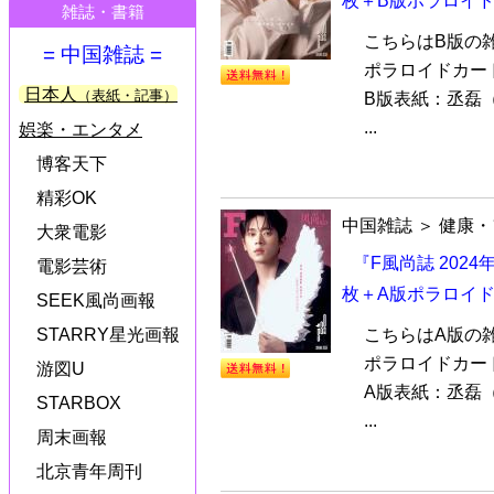
枚＋B版ポラロイド
雑誌・書籍
こちらはB版の
= 中国雑誌 =
ポラロイドカー
日本人
（表紙・記事）
B版表紙：丞磊（チ
...
娯楽・エンタメ
博客天下
精彩OK
中国雑誌
＞
健康・
大衆電影
『F風尚誌 202
電影芸術
枚＋A版ポラロイド
SEEK風尚画報
こちらはA版の
STARRY星光画報
ポラロイドカー
游図U
A版表紙：丞磊（チ
STARBOX
...
周末画報
北京青年周刊