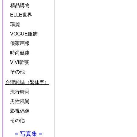
精品購物
ELLE世界
瑞麗
VOGUE服飾
優家画報
時尚健康
ViVi昕薇
その他
台湾雑誌（繁体字）
流行時尚
男性風尚
影視偶像
その他
= 写真集 =