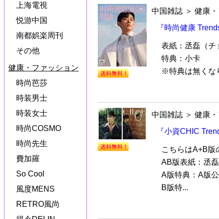
上海電視
中国雑誌
＞
健康・
悦游中国
『時尚健康 Trend
南都娯楽周刊
表紙：丞磊（チョン
その他
特典：小卡
健康・ファッション
※特典は無くな
時尚芭莎
時装男士
時装女士
中国雑誌
＞
健康・
時尚COSMO
『小資CHIC Tr
時尚先生
こちらはA+B版
費加羅
AB版表紙：丞磊（
So Cool
A版特典：A版
B版特...
風度MENS
RETRO風尚