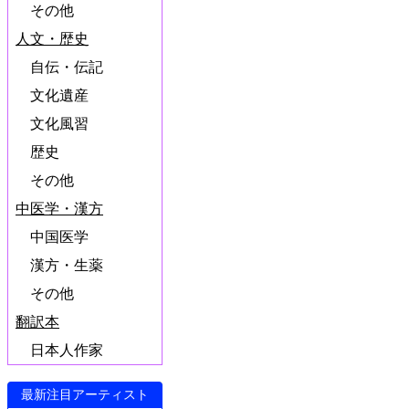
その他
人文・歴史
自伝・伝記
文化遺産
文化風習
歴史
その他
中医学・漢方
中国医学
漢方・生薬
その他
翻訳本
日本人作家
最新注目アーティスト