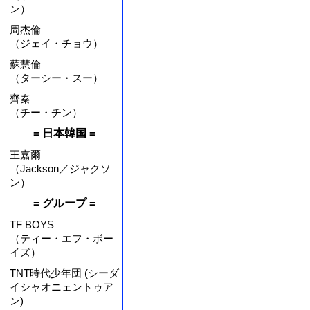
ン）
周杰倫
（ジェイ・チョウ）
蘇慧倫
（ターシー・スー）
齊秦
（チー・チン）
= 日本韓国 =
王嘉爾
（Jackson／ジャクソ
ン）
= グループ =
TF BOYS
（ティー・エフ・ボー
イズ）
TNT時代少年団 (シーダ
イシャオニェントゥア
ン)