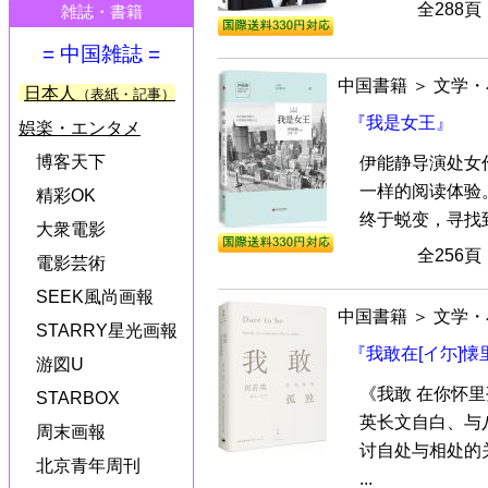
全288
雑誌・書籍
= 中国雑誌 =
中国書籍
＞
文学・
日本人
（表紙・記事）
『我是女王』
娯楽・エンタメ
博客天下
伊能静导演处女
一样的阅读体验
精彩OK
终于蜕变，寻找到
大衆電影
全256
電影芸術
SEEK風尚画報
中国書籍
＞
文学・
STARRY星光画報
『我敢在[イ尓]懐
游図U
《我敢 在你怀
STARBOX
英长文自白、与
周末画報
讨自处与相处的
北京青年周刊
...