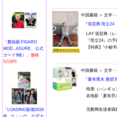
中国書籍
＞
文学・
『張芸興 而立24
LAY 張芸興
『而立24』の
「費加羅 FIGARO
【特典】“小秘书
MOD...ASURE、公式
カード9枚）」
価格
5219円
中国書籍
＞
文学・
『夏有喬木 雅望
韓庚（ハンギョン
名电影「夏有乔
无数网友读者疯狂
「LOADING新潮2026
年...ク・シウ、公式カ