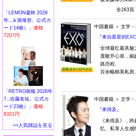
全263
「LEMON凝眸 2026
年...＆堀海登、公式カ
中国書籍
＞
文学・
ード14枚）」
価格
7207円
『來自星星的EX
全球最红最具魅
度敞开心扉，娓
路历程。
百余幅精美私房..
「RETRO画報 2026年
7...佐藤友祐、公式カ
中国書籍
＞
文学・
ード23枚）」
価格
『來得及』
8321円
《来得及》，跨
>>人気雑誌を見る
忆、私享人生感