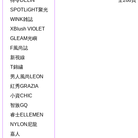
全268
得令DELIN
SPOTLiGHT聚光
WINK雑誌
XBlush VIOLET
GLEAM光嶼
F風尚誌
新視線
T錦繍
男人風尚LEON
紅秀GRAZIA
小資CHIC
智族GQ
睿士ELLEMEN
NYLON尼龍
嘉人