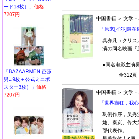
ード18枚）」
価格
7207円
中国書籍
＞
文学・
『原来[イ尓]還在
呉亦凡（クリス
演の同名映画『
●同名电影主演吴
「BAZAARMEN 芭莎
全312
男...9枚＋公式ミニポ
スター3枚）」
価格
中国書籍
＞
文学・
7207円
『世界癲狂，我心
巩俐作序，吴秀
婕、秦岚、佟大
部代表作。
最美媒体人&犀..