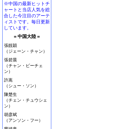
※中国の最新ヒットチ
ャートと当店人気を総
合した今注目のアーテ
ィストです。毎日更新
しています。
= 中国大陸 =
張靚穎
（ジェーン・チャン）
張碧晨
（チャン・ビーチェ
ン）
許嵩
（シュー・ソン）
陳楚生
（チェン・チュウシェ
ン）
胡彦斌
（アンソン・フー）
竇靖童