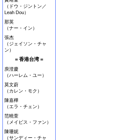
（ドウ・ジントン／
Leah Dou）
那英
（ナー・イン）
張杰
（ジェイソン・チャ
ン）
= 香港台湾 =
庾澄慶
（ハーレム・ユー）
莫文蔚
（カレン・モク）
陳嘉樺
（エラ・チェン）
范曉萱
（メイビス・ファン）
陳珊妮
（サンディー・チャ