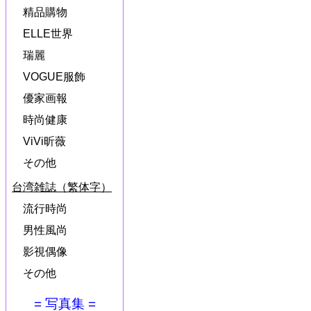
精品購物
ELLE世界
瑞麗
VOGUE服飾
優家画報
時尚健康
ViVi昕薇
その他
台湾雑誌（繁体字）
流行時尚
男性風尚
影視偶像
その他
= 写真集 =