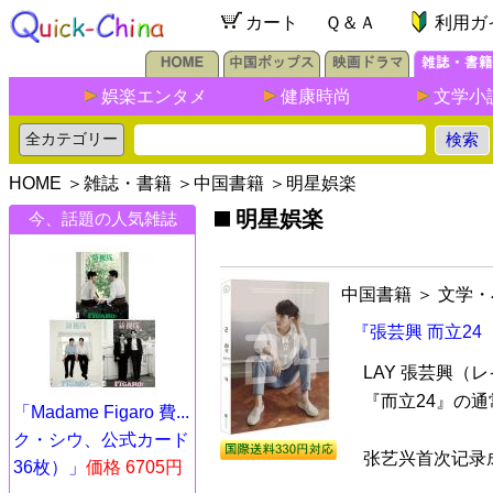
カート
Ｑ＆Ａ
利用ガ
娯楽エンタメ
健康時尚
文学小
HOME
＞
雑誌・書籍
＞
中国書籍
＞明星娯楽
明星娯楽
今、話題の人気雑誌
中国書籍
＞
文学・
『張芸興 而立2
LAY 張芸興
『而立24』の通
「Madame Figaro 費...
ク・シウ、公式カード
张艺兴首次记录成
36枚）」
価格 6705円