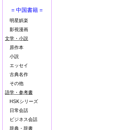
= 中国書籍 =
明星娯楽
影視漫画
文学・小説
原作本
小説
エッセイ
古典名作
その他
語学・参考書
HSKシリーズ
日常会話
ビジネス会話
辞典・辞書