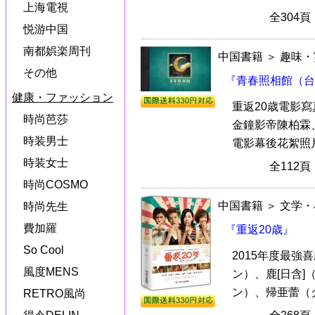
上海電視
全304
悦游中国
南都娯楽周刊
中国書籍
＞
趣味・
その他
『青春照相館（台
健康・ファッション
重返20歳電影寫
時尚芭莎
金鐘影帝陳柏霖
時装男士
電影幕後花絮照片
時装女士
全112
時尚COSMO
中国書籍
＞
文学・
時尚先生
費加羅
『重返20歳』
So Cool
2015年度最強
風度MENS
ン）、鹿[日含
ン）、帰亜蕾（グ
RETRO風尚