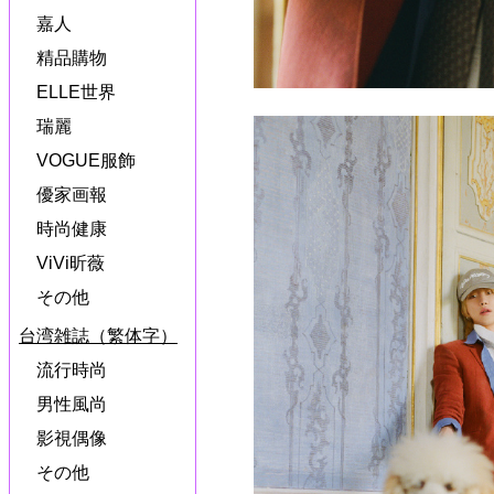
嘉人
精品購物
ELLE世界
瑞麗
VOGUE服飾
優家画報
時尚健康
ViVi昕薇
その他
台湾雑誌（繁体字）
流行時尚
男性風尚
影視偶像
その他