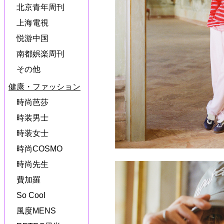
北京青年周刊
上海電視
悦游中国
南都娯楽周刊
その他
健康・ファッション
時尚芭莎
時装男士
時装女士
時尚COSMO
時尚先生
費加羅
So Cool
風度MENS