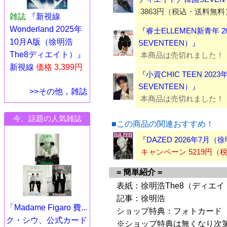
3863円（税込・送料無料
雑誌
『新視線
Wonderland 2025年
『睿士ELLEMEN新青年 
10月A版（徐明浩
SEVENTEEN）』
The8ディエイト）』
本商品は売切れました！
新視線
価格 3,399円
『小資CHIC TEEN 20
SEVENTEEN）』
>>その他，雑誌
本商品は売切れました！
今、話題の人気雑誌
■この商品の関連おすすめ！
『DAZED 2026年7月
キャンペーン 5219円
= 簡単紹介 =
表紙：徐明浩The8（ディエイト
記事：徐明浩
「Madame Figaro 費...
ショップ特典：フォトカード
ク・シウ、公式カード
※ショップ特典は無くなり次