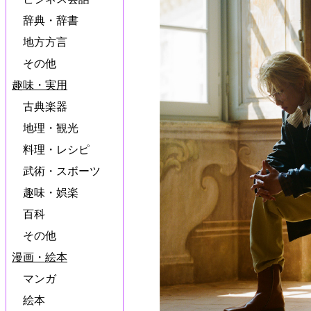
辞典・辞書
地方方言
その他
趣味・実用
古典楽器
地理・観光
料理・レシピ
武術・スボーツ
趣味・娯楽
百科
その他
漫画・絵本
マンガ
絵本