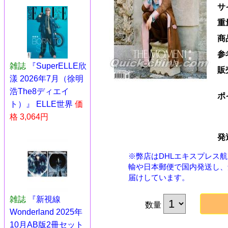
サ
重
商
参
雑誌
『SuperELLE欣
販
漾 2026年7月（徐明
浩The8ディエイ
ポ
ト）』 ELLE世界
価
格 3,064円
発
※弊店はDHLエキスプレス
輸や日本郵便で国内発送し、
届けしています。
雑誌
『新視線
数量
Wonderland 2025年
10月AB版2冊セット