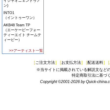
イシャオニェントゥア
ン)
INTO1
（イントゥーワン）
AKB48 Team TP
（エーケービーフォー
ティーエイト チームテ
ィーピー）
>>アーティスト一覧
[
ご注文方法
]
[
お支払方法
]
[
配送送料
]
[
※当サイトに掲載されている解説文など
特定商取引法に基づ
Copyright ©2001-2026 by Quick-china.c