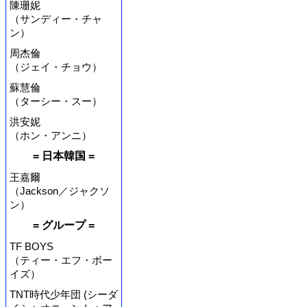
陳珊妮
（サンディー・チャ
ン）
周杰倫
（ジェイ・チョウ）
蘇慧倫
（ターシー・スー）
洪安妮
（ホン・アンニ）
= 日本韓国 =
王嘉爾
（Jackson／ジャクソ
ン）
= グループ =
TF BOYS
（ティー・エフ・ボー
イズ）
TNT時代少年団 (シーダ