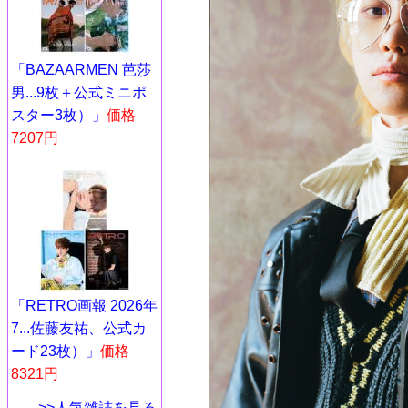
「BAZAARMEN 芭莎
男...9枚＋公式ミニポ
スター3枚）」
価格
7207円
「RETRO画報 2026年
7...佐藤友祐、公式カ
ード23枚）」
価格
8321円
>>人気雑誌を見る