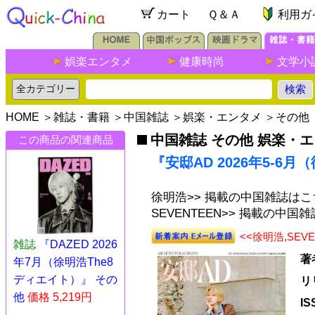
カート
Ｑ＆Ａ
利用ガ
娯楽エンタメ
健康時尚
文学小
HOME
＞
雑誌・書籍
＞
中国雑誌
＞
娯楽・エンタメ
＞
その他
中国雑誌 その他 娯楽・
この商品の関連商品
『安邸AD 2026年5-6
徐明浩>> 掲載の中国雑誌はこ
SEVENTEEN>> 掲載の中国
<<徐明浩,SE
雑誌
『DAZED 2026
著
年7月（徐明浩The8
ディエイト）』 その
リ
他
価格 5,219円
I