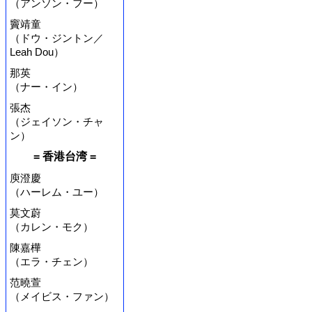
（アンソン・フー）
竇靖童
（ドウ・ジントン／
Leah Dou）
那英
（ナー・イン）
張杰
（ジェイソン・チャ
ン）
= 香港台湾 =
庾澄慶
（ハーレム・ユー）
莫文蔚
（カレン・モク）
陳嘉樺
（エラ・チェン）
范曉萱
（メイビス・ファン）