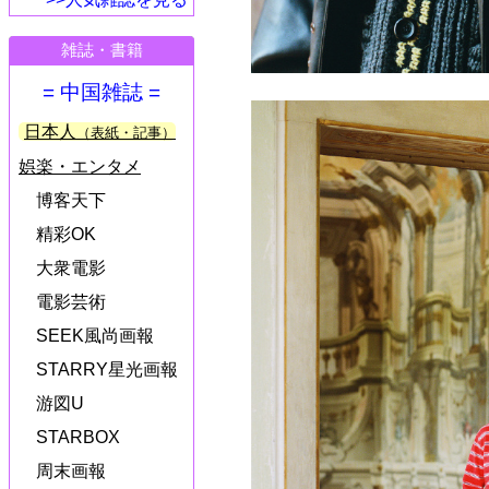
雑誌・書籍
= 中国雑誌 =
日本人
（表紙・記事）
娯楽・エンタメ
博客天下
精彩OK
大衆電影
電影芸術
SEEK風尚画報
STARRY星光画報
游図U
STARBOX
周末画報