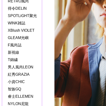
RETRO風尚
得令DELIN
SPOTLiGHT聚光
WINK雑誌
XBlush VIOLET
GLEAM光嶼
F風尚誌
新視線
T錦繍
男人風尚LEON
紅秀GRAZIA
小資CHIC
智族GQ
睿士ELLEMEN
NYLON尼龍