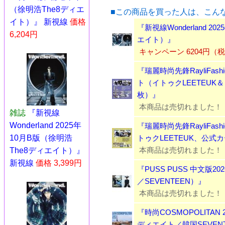
（徐明浩The8ディエ
■この商品を買った人は、こん
イト）』 新視線
価格
『新視線Wonderland 2
6,204円
エイト）』
キャンペーン 6204円（
『瑞麗時尚先鋒RayliFashi
ト（イトゥクLEETEUK
枚）』
本商品は売切れました！
雑誌
『新視線
Wonderland 2025年
『瑞麗時尚先鋒RayliFashi
10月B版（徐明浩
トゥクLEETEUK、公式
本商品は売切れました！
The8ディエイト）』
新視線
価格 3,399円
『PUSS PUSS 中文版2
／SEVENTEEN）』
本商品は売切れました！
『時尚COSMOPOLITAN 
ディエイト／韓国SEVEN