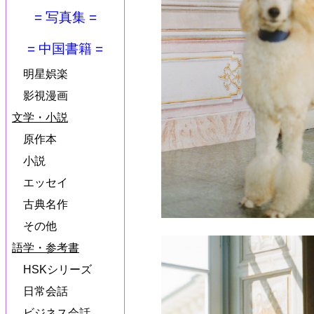
= 写真集 =
= 中国書籍 =
明星娯楽
影視漫画
文学・小説
原作本
小説
エッセイ
古典名作
その他
語学・参考書
HSKシリーズ
日常会話
ビジネス会話