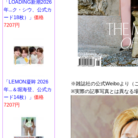
「LOADING新潮2026
年...ク・シウ、公式カ
ード18枚）」
価格
7207円
「LEMON凝眸 2026
※雑誌社の公式Weiboより（
年...＆堀海登、公式カ
※実際の記事写真とは異なる
ード14枚）」
価格
7207円