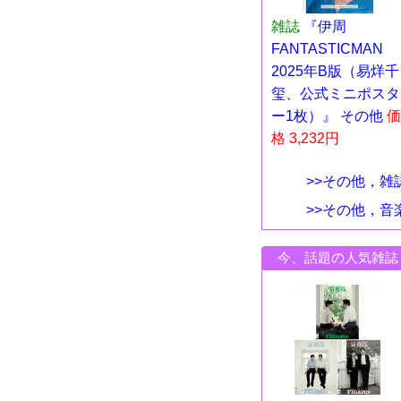
雑誌
『伊周
FANTASTICMAN
2025年B版（易烊千
玺、公式ミニポスタ
ー1枚）』 その他
価
格 3,232円
>>その他，雑
>>その他，音
今、話題の人気雑誌