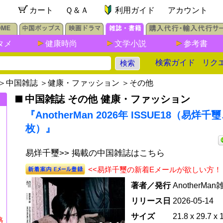
カート
Ｑ＆Ａ
利用ガイド
アカウント
タメ
健康時尚
文学小説
参考書
検索ガイド
リク
＞
中国雑誌
＞
健康・ファッション
＞
その他
中国雑誌 その他 健康・ファッション
『AnotherMan 2026年 ISSUE18（易烊
枚）』
易烊千璽>> 掲載の中国雑誌はこちら
<<易烊千璽の新着Eメールが欲しい方！
著者／発行
AnotherMa
リリース日
2026-05-14
サイズ
21.8 x 29.7 x 
格