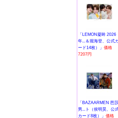
「LEMON凝眸 2026
年...＆堀海登、公式
ード14枚）」
価格
7207円
「BAZAARMEN 芭
男...ト（侯明昊、公
カード8枚）」
価格