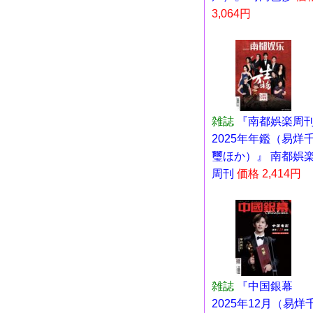
3,064円
雑誌
『南都娯楽周
2025年年鑑（易烊
璽ほか）』 南都娯
周刊
価格 2,414円
雑誌
『中国銀幕
2025年12月（易烊