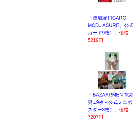
「費加羅 FIGARO
MOD...ASURE、公
カード9枚）」
価格
5219円
「BAZAARMEN 芭
男...9枚＋公式ミニポ
スター3枚）」
価格
7207円