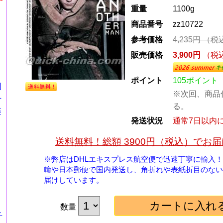
重量
1100g
商品番号
zz10722
参考価格
4,235円
（税
販売価格
3,900円
（税
ポイント
105ポイント
刊
※次回、商品
千
る。
楽
発送状況
通常7日以内
送料無料！総額 3900円（税込）でお
※弊店はDHLエキスプレス航空便で迅速丁寧に輸入
輸や日本郵便で国内発送し、角折れや表紙折目のない
届けしています。
数量
千