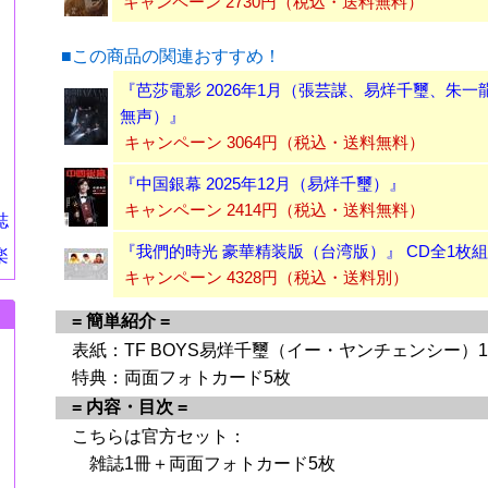
キャンペーン 2730円（税込・送料無料）
■この商品の関連おすすめ！
『芭莎電影 2026年1月（張芸謀、易烊千璽、朱
無声）』
キャンペーン 3064円（税込・送料無料）
『中国銀幕 2025年12月（易烊千璽）』
キャンペーン 2414円（税込・送料無料）
誌
『我們的時光 豪華精装版（台湾版）』 CD全1枚組
楽
キャンペーン 4328円（税込・送料別）
= 簡単紹介 =
表紙：TF BOYS易烊千璽（イー・ヤンチェンシー）
特典：両面フォトカード5枚
= 内容・目次 =
こちらは官方セット：
雑誌1冊＋両面フォトカード5枚