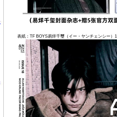
式
表紙：TF BOYS易烊千璽（イー・ヤンチェンシー）
莎