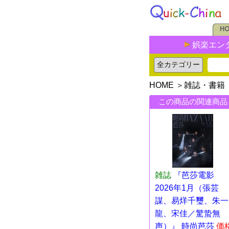
娯楽エン
HOME
＞
雑誌・書籍
この商品の関連商品
雑誌
『芭莎電影
2026年1月（張芸
謀、易烊千璽、朱一
龍、宋佳／驚蛰無
声）』 時尚芭莎
価