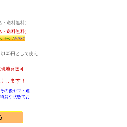
込・送料無料）
込・送料無料）
代105円として使え
に現地発送可！
届けします！
！その後ヤマト運
綺麗な状態でお