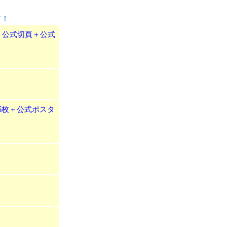
す！
璽、公式切頁＋公式
ード5枚＋公式ポスタ