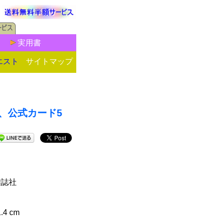
実用書
エスト
サイトマップ
千璽、公式カード5
n雑誌社
1.4 cm