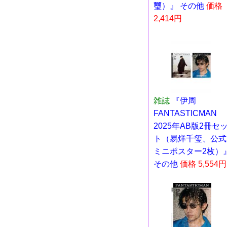
璽）』 その他
価格
2,414円
雑誌
『伊周
FANTASTICMAN
2025年AB版2冊セ
ト（易烊千玺、公式
ミニポスター2枚）
その他
価格 5,554円