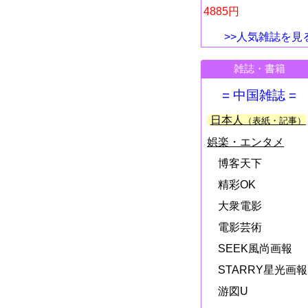
4885円
>>人気雑誌を見
雑誌・書籍
= 中国雑誌 =
日本人
（表紙・記事）
娯楽・エンタメ
博客天下
精彩OK
大衆電影
電影芸術
SEEK風尚画報
STARRY星光画報
游図U