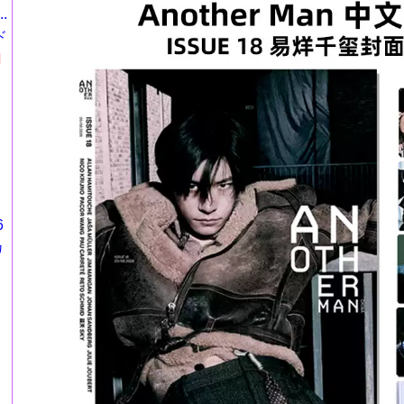
.
ド
円
6
カ