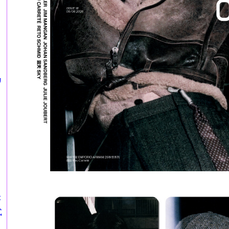
カ
莎
式