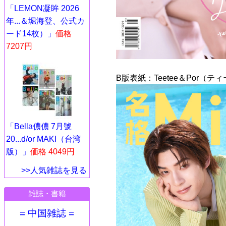
「LEMON凝眸 2026
年...＆堀海登、公式カ
ード14枚）」
価格
7207円
B版表紙：Teetee＆Por（
「Bella儂儂 7月號
20...d/or MAKI（台湾
版）」
価格 4049円
>>人気雑誌を見る
雑誌・書籍
= 中国雑誌 =