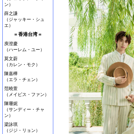
ン）
薛之謙
（ジャッキー・シュ
エ）
= 香港台湾 =
庾澄慶
（ハーレム・ユー）
莫文蔚
（カレン・モク）
陳嘉樺
（エラ・チェン）
范曉萱
（メイビス・ファン）
陳珊妮
（サンディー・チャ
ン）
梁詠琪
（ジジ・リョン）