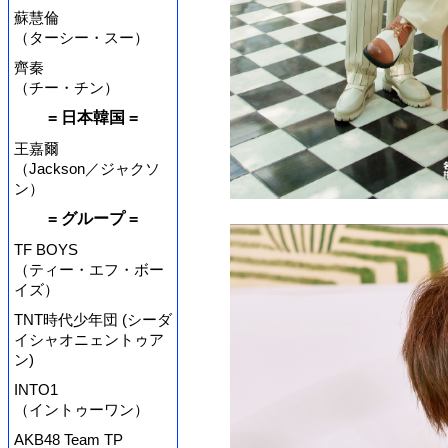
蘇慧倫
（ターシー・スー）
齊秦
（チー・チン）
= 日本韓国 =
王嘉爾
（Jackson／ジャクソ
ン）
= グループ =
TF BOYS
（ティー・エフ・ボー
イズ）
TNT時代少年団 (シーダ
イシャオニェントゥア
ン)
INTO1
（イントゥーワン）
AKB48 Team TP