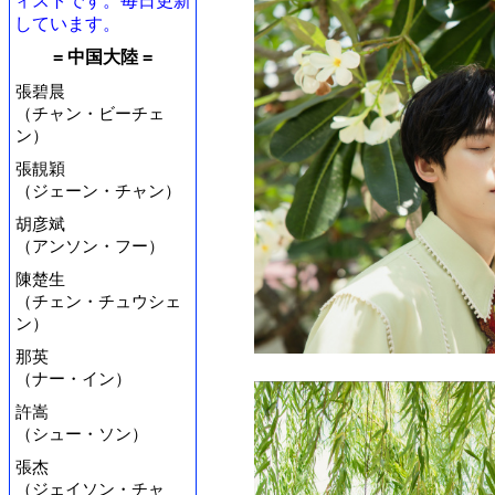
ィストです。毎日更新
しています。
= 中国大陸 =
張碧晨
（チャン・ビーチェ
ン）
張靚穎
（ジェーン・チャン）
胡彦斌
（アンソン・フー）
陳楚生
（チェン・チュウシェ
ン）
那英
（ナー・イン）
許嵩
（シュー・ソン）
張杰
（ジェイソン・チャ