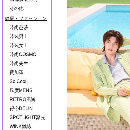
その他
健康・ファッション
時尚芭莎
時装男士
時装女士
時尚COSMO
時尚先生
費加羅
So Cool
風度MENS
RETRO風尚
得令DELIN
SPOTLiGHT聚光
WINK雑誌