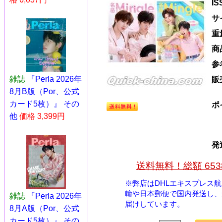
I
サ
重
商
参
雑誌
『Perla 2026年
販
8月B版（Por、公式
カード5枚）』 その
ポ
他
価格 3,399円
発
送料無料！総額 65
※弊店はDHLエキスプレス
輸や日本郵便で国内発送し、
雑誌
『Perla 2026年
届けしています。
8月A版（Por、公式
カード5枚）』 その