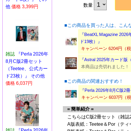
数量
他
価格 3,399円
■この商品を買った人は、こん
『BeatXL Magazine 
ド19枚）』
キャンペーン 6204円（
雑誌
『Perla 2026年
『Astral 2025年カード
8月C版2冊セット
本商品は売切れました！
（Teetee、公式カー
ド23枚）』 その他
■この商品の関連おすすめ！
価格 6,037円
『Perla 2026年8月C
キャンペーン 6037円
= 簡単紹介 =
こちらはC版2冊セット（雑誌
A版表紙：Teetee＆Por（
雑誌
『Perla 2026年