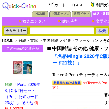
カート
Ｑ＆Ａ
利用ガ
娯楽エンタメ
健康時尚
文学小
HOME
＞
雑誌・書籍
＞
中国雑誌
＞
健康・ファッション
＞
そ
中国雑誌 その他 健康・
この商品の関連商品
『名格Mingle 2026年C
ード21枚）』
Teetee＆Por（ティーティ
<<Teetee
雑誌
『Perla 2026年
方！
8月C版2冊セット
著
（Por、公式カード
23枚）』 その他
価
リ
格 6,037円