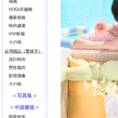
瑞麗
VOGUE服飾
優家画報
時尚健康
ViVi昕薇
その他
台湾雑誌（繁体字）
流行時尚
男性風尚
影視偶像
その他
= 写真集 =
= 中国書籍 =
明星娯楽