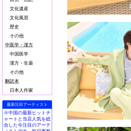
文化遺産
文化風習
歴史
その他
中医学・漢方
中国医学
漢方・生薬
その他
翻訳本
日本人作家
最新注目アーティスト
※中国の最新ヒットチ
ャートと当店人気を総
合した今注目のアーテ