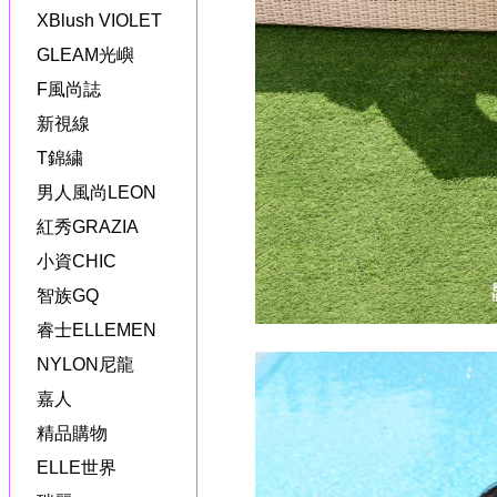
XBlush VIOLET
GLEAM光嶼
F風尚誌
新視線
T錦繍
男人風尚LEON
紅秀GRAZIA
小資CHIC
智族GQ
睿士ELLEMEN
NYLON尼龍
嘉人
精品購物
ELLE世界