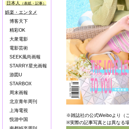
日本人
（表紙・記事）
娯楽・エンタメ
博客天下
精彩OK
大衆電影
電影芸術
SEEK風尚画報
STARRY星光画報
游図U
STARBOX
周末画報
北京青年周刊
上海電視
※雑誌社の公式Weiboより（
悦游中国
※実際の記事写真とは異なる
南都娯楽周刊