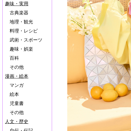
趣味・実用
古典楽器
地理・観光
料理・レシピ
武術・スボーツ
趣味・娯楽
百科
その他
漫画・絵本
マンガ
絵本
児童書
その他
人文・歴史
自伝・伝記