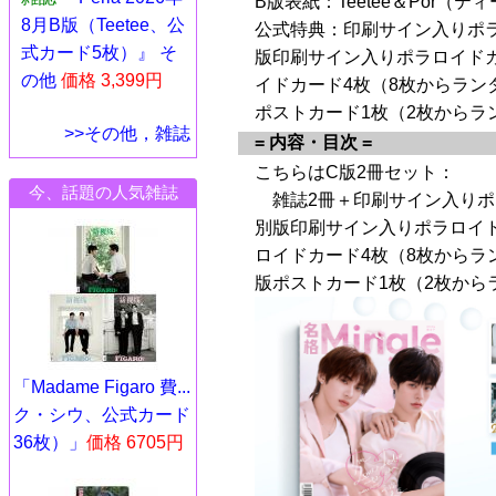
B版表紙：Teetee＆Por（
8月B版（Teetee、公
公式特典：印刷サイン入りポラ
式カード5枚）』 そ
版印刷サイン入りポラロイド
の他
価格 3,399円
イドカード4枚（8枚からラン
ポストカード1枚（2枚からラ
>>その他，雑誌
= 内容・目次 =
こちらはC版2冊セット：
今、話題の人気雑誌
雑誌2冊＋印刷サイン入りポラ
別版印刷サイン入りポラロイ
ロイドカード4枚（8枚からラ
版ポストカード1枚（2枚から
「Madame Figaro 費...
ク・シウ、公式カード
36枚）」
価格 6705円