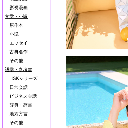
影視漫画
文学・小説
原作本
小説
エッセイ
古典名作
その他
語学・参考書
HSKシリーズ
日常会話
ビジネス会話
辞典・辞書
地方方言
その他