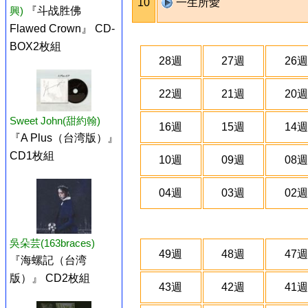
10
一生所愛
興)
『斗战胜佛
Flawed Crown』 CD-
BOX2枚組
28週
27週
26週
22週
21週
20週
Sweet John(甜約翰)
16週
15週
14週
『A Plus（台湾版）』
CD1枚組
10週
09週
08週
04週
03週
02週
吳朵芸(163braces)
49週
48週
47週
『海螺記（台湾
版）』 CD2枚組
43週
42週
41週