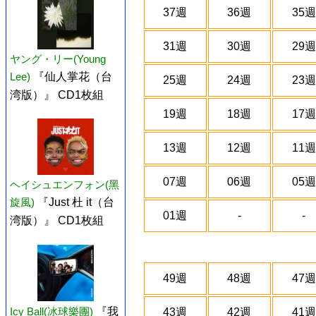
37週
36週
35週
31週
30週
29週
ヤング・リー(Young
Lee)
『仙人掌花（台
25週
24週
23週
湾版）』 CD1枚組
19週
18週
17週
13週
12週
11週
07週
06週
05週
ヘイシュエンフォン(黑
旋風)
『Just 杜 it（台
01週
-
-
湾版）』 CD1枚組
49週
48週
47週
Icy Ball(冰球樂團)
『我
43週
42週
41週