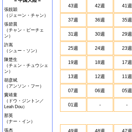
= 中国大陸 =
43週
42週
41週
張靚穎
（ジェーン・チャン）
37週
36週
35週
張碧晨
（チャン・ビーチェ
31週
30週
29週
ン）
許嵩
25週
24週
23週
（シュー・ソン）
陳楚生
19週
18週
17週
（チェン・チュウシェ
ン）
13週
12週
11週
胡彦斌
（アンソン・フー）
07週
06週
05週
竇靖童
（ドウ・ジントン／
01週
-
-
Leah Dou）
那英
（ナー・イン）
張杰
49週
48週
47週