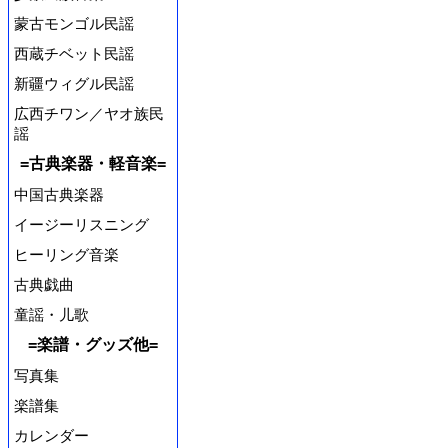
蒙古モンゴル民謡
西蔵チベット民謡
新疆ウィグル民謡
広西チワン／ヤオ族民
謡
=古典楽器・軽音楽=
中国古典楽器
イージーリスニング
ヒーリング音楽
古典戯曲
童謡・儿歌
=楽譜・グッズ他=
写真集
楽譜集
カレンダー