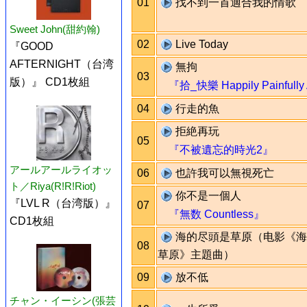
01
找不到一首適合我的情歌
Sweet John(甜約翰)
02
Live Today
『GOOD
AFTERNIGHT（台湾
無拘
03
版）』 CD1枚組
『拾_快樂 Happily Painfully 
04
行走的魚
拒絶再玩
05
『不被遺忘的時光2』
アールアールライオッ
06
也許我可以無視死亡
ト／Riya(R!R!Riot)
你不是一個人
『LVL R（台湾版）』
07
『無数 Countless』
CD1枚組
海的尽頭是草原（电影《海
08
草原》主題曲）
09
放不低
チャン・イーシン(張芸