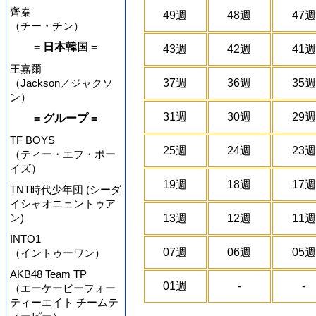
齊秦
49週
48週
47週
（チー・チン）
= 日本韓国 =
43週
42週
41週
王嘉爾
（Jackson／ジャクソ
37週
36週
35週
ン）
31週
30週
29週
= グループ =
TF BOYS
25週
24週
23週
（ティー・エフ・ボー
イズ）
19週
18週
17週
TNT時代少年団 (シーダ
イシャオニェントゥア
ン)
13週
12週
11週
INTO1
07週
06週
05週
（イントゥーワン）
AKB48 Team TP
01週
-
-
（エーケービーフォー
ティーエイト チームテ