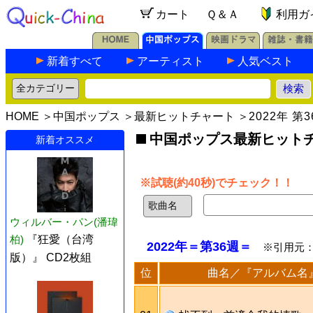
カート
Ｑ＆Ａ
利用ガ
新着すべて
アーティスト
人気ベスト
HOME
＞
中国ポップス
＞
最新ヒットチャート
＞
2022年 第
中国ポップス最新ヒットチャ
新着オススメ
※試聴(約40秒)でチェック！！
ウィルバー・パン(潘瑋
柏)
『狂愛（台湾
2022年＝第36週＝
※引用元
版）』 CD2枚組
位
曲名／『アルバム名