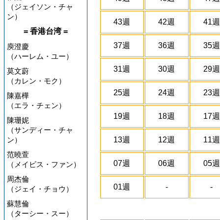
（ジェイソン・チャ
ン）
43週
42週
41週
= 香港台湾 =
37週
36週
35週
庾澄慶
（ハーレム・ユー）
31週
30週
29週
莫文蔚
（カレン・モク）
25週
24週
23週
陳嘉樺
（エラ・チェン）
19週
18週
17週
陳珊妮
（サンディー・チャ
ン）
13週
12週
11週
范曉萱
07週
06週
05週
（メイビス・ファン）
周杰倫
01週
-
-
（ジェイ・チョウ）
蘇慧倫
（ターシー・スー）