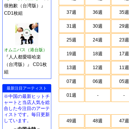
很抱歉（台湾版）』
37週
36週
35週
CD1枚組
31週
30週
29週
25週
24週
23週
オムニバス（港台版）
19週
18週
17週
『人人都愛嘻哈楽
（台湾版）』 CD1枚
13週
12週
11週
組
07週
06週
05週
最新注目アーティスト
01週
-
-
※中国の最新ヒットチ
ャートと当店人気を総
合した今注目のアーテ
ィストです。毎日更新
しています。
49週
48週
47週