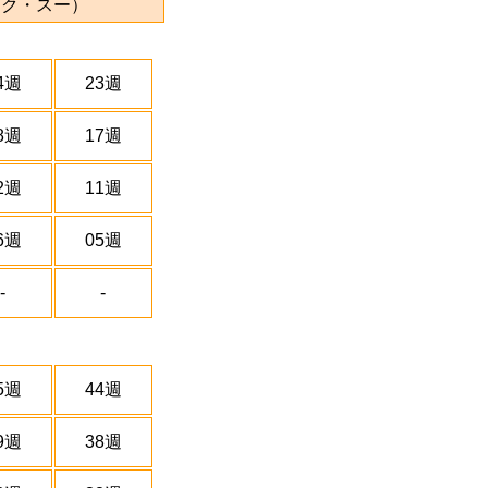
ック・スー）
4週
23週
8週
17週
2週
11週
6週
05週
-
-
5週
44週
9週
38週