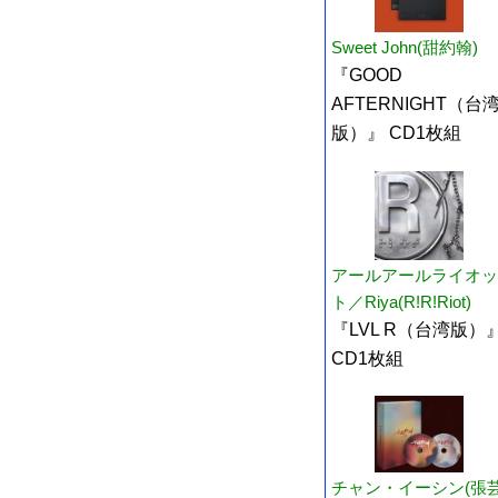
Sweet John(甜約翰)
『GOOD
AFTERNIGHT（台
版）』 CD1枚組
アールアールライオッ
ト／Riya(R!R!Riot)
『LVL R（台湾版）
CD1枚組
チャン・イーシン(張