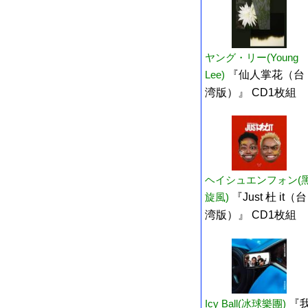
ヤング・リー(Young
Lee)
『仙人掌花（台
湾版）』 CD1枚組
ヘイシュエンフォン(
旋風)
『Just 杜 it（台
湾版）』 CD1枚組
Icy Ball(冰球樂團)
『