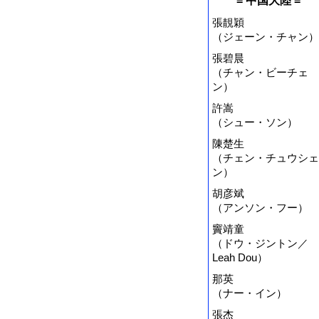
= 中国大陸 =
張靚穎
（ジェーン・チャン）
張碧晨
（チャン・ビーチェ
ン）
許嵩
（シュー・ソン）
陳楚生
（チェン・チュウシェ
ン）
胡彦斌
（アンソン・フー）
竇靖童
（ドウ・ジントン／
Leah Dou）
那英
（ナー・イン）
張杰