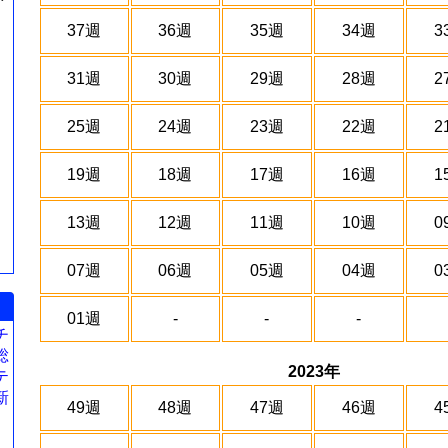
37週
36週
35週
34週
3
31週
30週
29週
28週
2
25週
24週
23週
22週
2
19週
18週
17週
16週
1
13週
12週
11週
10週
0
07週
06週
05週
04週
0
01週
-
-
-
チ
総
2023年
テ
新
49週
48週
47週
46週
4