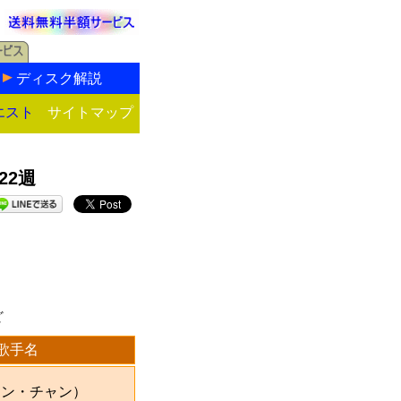
ディスク解説
エスト
サイトマップ
22週
ど
歌手名
ソン・チャン）