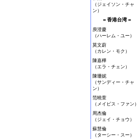
（ジェイソン・チャ
ン）
= 香港台湾 =
庾澄慶
（ハーレム・ユー）
莫文蔚
（カレン・モク）
陳嘉樺
（エラ・チェン）
陳珊妮
（サンディー・チャ
ン）
范曉萱
（メイビス・ファン）
周杰倫
（ジェイ・チョウ）
蘇慧倫
（ターシー・スー）