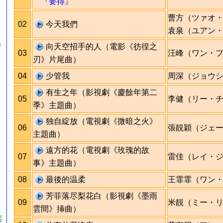
『要得』
曹方（ツァオ
02
今天我們
袁泉（ユアン
向天空招手的人（電影《彷徨之
湾
03
汪峰（ワン・
刃》片尾曲）
04
少管我
周深（ジョウ
有生之年（影視劇《慶餘年第二
05
李健（リー・
季》主題曲）
独自綻放（電視劇《微暗之火》
06
張靚穎（ジェ
主題曲）
』
遠方的花（電視劇《玫瑰的故
07
雷佳（レイ・
事》主題曲）
08
最後的温柔
王霏霏（ワン
芳菲落尽梨花白（影視劇《墨雨
09
米靚（ミー・
雲間》挿曲）
芸