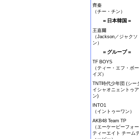
齊秦
（チー・チン）
= 日本韓国 =
王嘉爾
（Jackson／ジャクソ
ン）
= グループ =
TF BOYS
（ティー・エフ・ボー
イズ）
TNT時代少年団 (シー
イシャオニェントゥア
ン)
INTO1
（イントゥーワン）
AKB48 Team TP
（エーケービーフォー
ティーエイト チーム