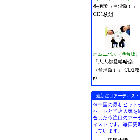
很抱歉（台湾版）』
CD1枚組
オムニバス（港台版）
『人人都愛嘻哈楽
（台湾版）』 CD1枚
組
最新注目アーティスト
※中国の最新ヒット
ャートと当店人気を
合した今注目のアー
ィストです。毎日更
しています。