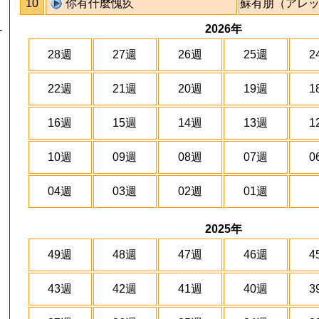
10
你有什麼愧疚
蘇有朋（アレ
2026年
-
28週
27週
26週
25週
2
22週
21週
20週
19週
1
16週
15週
14週
13週
1
』
10週
09週
08週
07週
0
04週
03週
02週
01週
2025年
49週
48週
47週
46週
4
43週
42週
41週
40週
3