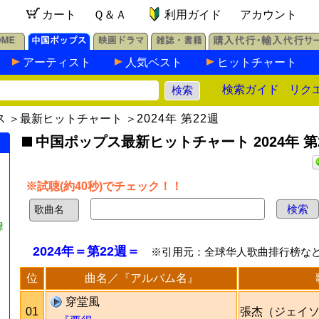
カート
Ｑ＆Ａ
利用ガイド
アカウント
アーティスト
人気ベスト
ヒットチャート
検索ガイド
リク
ス
＞
最新ヒットチャート
＞
2024年 第22週
中国ポップス最新ヒットチャート 2024年 第
※試聴(約40秒)でチェック！！
瑋
2024年＝第22週＝
※引用元：全球华人歌曲排行榜な
位
曲名／『アルバム名』
穿堂風
01
張杰（ジェイ