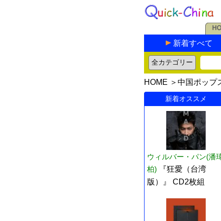
新着すべて
HOME
＞
中国ポップ
新着オススメ
ウィルバー・パン(潘
柏)
『狂愛（台湾
版）』 CD2枚組