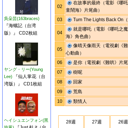
在故事的最終（電影《哪吒
02
童鬧海》片尾曲）
吳朵芸(163braces)
03
Turn The Lights Back On
『海螺記（台湾
就是哪吒（電影《哪吒之魔
04
版）』 CD2枚組
海》角色曲）
像晴天像雨天（電視劇《難
05
心動曲）
06
是你（電視劇《難哄》片尾
ヤング・リー(Young
07
樹呢
Lee)
『仙人掌花（台
08
回家
湾版）』 CD1枚組
09
荒島
10
類情人
ヘイシュエンフォン(黑
28週
27週
26週
旋風)
『Just 杜 it（台