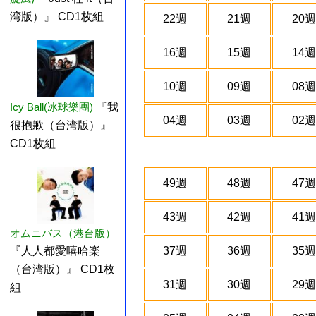
湾版）』 CD1枚組
22週
21週
20週
16週
15週
14週
10週
09週
08週
Icy Ball(冰球樂團)
『我
04週
03週
02週
很抱歉（台湾版）』
CD1枚組
49週
48週
47週
43週
42週
41週
オムニバス（港台版）
37週
36週
35週
『人人都愛嘻哈楽
（台湾版）』 CD1枚
31週
30週
29週
組