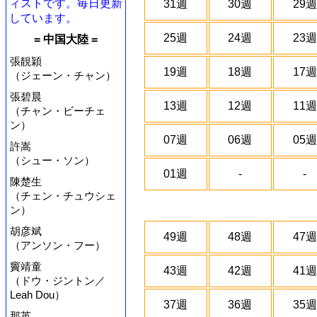
ィストです。毎日更新
31週
30週
29週
しています。
25週
24週
23週
= 中国大陸 =
張靚穎
19週
18週
17週
（ジェーン・チャン）
張碧晨
13週
12週
11週
（チャン・ビーチェ
ン）
07週
06週
05週
許嵩
（シュー・ソン）
01週
-
-
陳楚生
（チェン・チュウシェ
ン）
胡彦斌
49週
48週
47週
（アンソン・フー）
竇靖童
43週
42週
41週
（ドウ・ジントン／
Leah Dou）
37週
36週
35週
那英