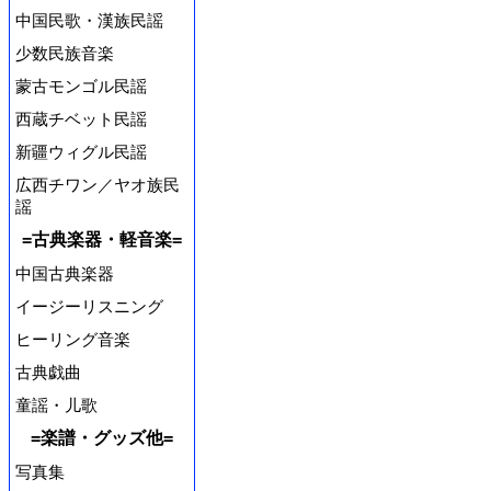
中国民歌・漢族民謡
少数民族音楽
蒙古モンゴル民謡
西蔵チベット民謡
新疆ウィグル民謡
広西チワン／ヤオ族民
謡
=古典楽器・軽音楽=
中国古典楽器
イージーリスニング
ヒーリング音楽
古典戯曲
童謡・儿歌
=楽譜・グッズ他=
写真集