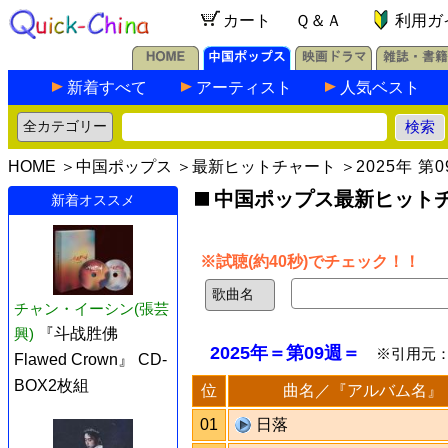
カート
Ｑ＆Ａ
利用ガ
新着すべて
アーティスト
人気ベスト
HOME
＞
中国ポップス
＞
最新ヒットチャート
＞
2025年 第
中国ポップス最新ヒットチャ
新着オススメ
※試聴(約40秒)でチェック！！
チャン・イーシン(張芸
興)
『斗战胜佛
2025年＝第09週＝
※引用元
Flawed Crown』 CD-
BOX2枚組
位
曲名／『アルバム名』
01
日落