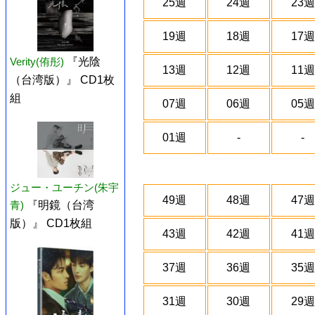
25週
24週
23週
19週
18週
17週
Verity(侑彤)
『光陰
13週
12週
11週
（台湾版）』 CD1枚
組
07週
06週
05週
01週
-
-
ジュー・ユーチン(朱宇
49週
48週
47週
青)
『明鏡（台湾
版）』 CD1枚組
43週
42週
41週
37週
36週
35週
31週
30週
29週