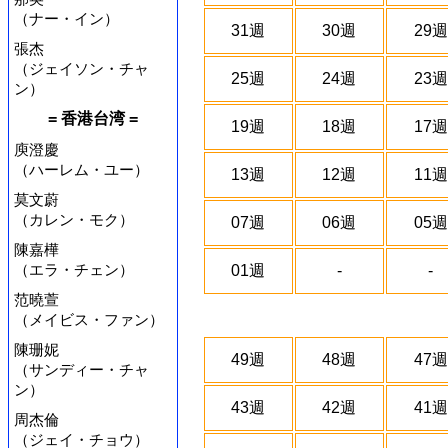
（ナー・イン）
31週
30週
29週
張杰
（ジェイソン・チャ
25週
24週
23週
ン）
= 香港台湾 =
19週
18週
17週
庾澄慶
（ハーレム・ユー）
13週
12週
11週
莫文蔚
（カレン・モク）
07週
06週
05週
陳嘉樺
（エラ・チェン）
01週
-
-
范曉萱
（メイビス・ファン）
陳珊妮
49週
48週
47週
（サンディー・チャ
ン）
43週
42週
41週
周杰倫
（ジェイ・チョウ）