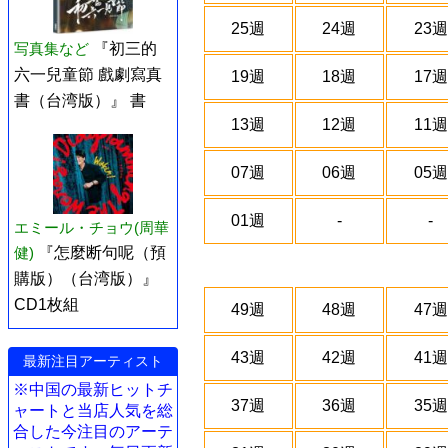
25週
24週
23週
写真集など
『初三的
六一兒童節 戲劇寫真
19週
18週
17週
書（台湾版）』 書
13週
12週
11週
07週
06週
05週
01週
-
-
エミール・チョウ(周華
健)
『怎麼断句呢（預
購版）（台湾版）』
CD1枚組
49週
48週
47週
43週
42週
41週
最新注目アーティスト
※中国の最新ヒットチ
37週
36週
35週
ャートと当店人気を総
合した今注目のアーテ