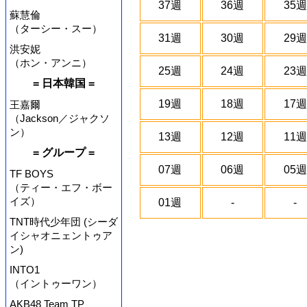
37週
36週
35週
蘇慧倫
（ターシー・スー）
31週
30週
29週
洪安妮
（ホン・アンニ）
25週
24週
23週
= 日本韓国 =
19週
18週
17週
王嘉爾
（Jackson／ジャクソ
ン）
13週
12週
11週
= グループ =
07週
06週
05週
TF BOYS
（ティー・エフ・ボー
イズ）
01週
-
-
TNT時代少年団 (シーダ
イシャオニェントゥア
ン)
INTO1
（イントゥーワン）
AKB48 Team TP