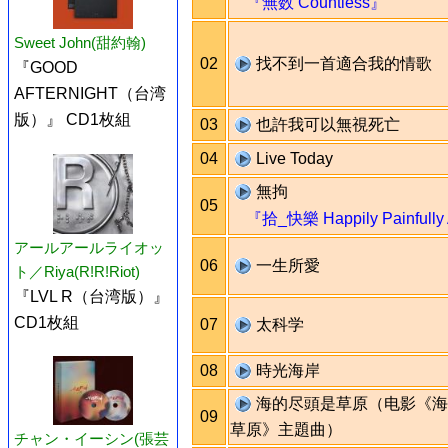
『無数 Countless』
Sweet John(甜約翰)
02
找不到一首適合我的情歌
『GOOD
AFTERNIGHT（台湾
版）』 CD1枚組
03
也許我可以無視死亡
04
Live Today
無拘
05
『拾_快樂 Happily Painfully 
アールアールライオッ
06
一生所愛
ト／Riya(R!R!Riot)
『LVL R（台湾版）』
CD1枚組
07
太科学
08
時光海岸
海的尽頭是草原（电影《海
09
草原》主題曲）
チャン・イーシン(張芸