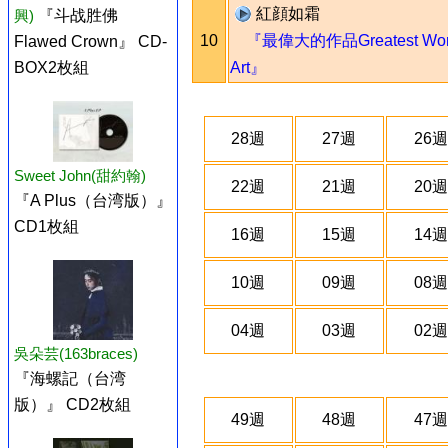
紅顔如霜
興)
『斗战胜佛
10
『最偉大的作品Greatest Work
Flawed Crown』 CD-
Art』
BOX2枚組
28週
27週
26週
Sweet John(甜約翰)
22週
21週
20週
『A Plus（台湾版）』
CD1枚組
16週
15週
14週
10週
09週
08週
04週
03週
02週
吳朵芸(163braces)
『海螺記（台湾
版）』 CD2枚組
49週
48週
47週