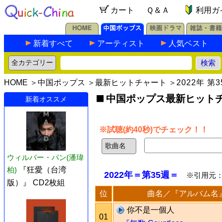
カート
Ｑ＆Ａ
利用ガ
新着すべて
アーティスト
人気ベスト
HOME
＞
中国ポップス
＞
最新ヒットチャート
＞
2022年 第
中国ポップス最新ヒットチャ
新着オススメ
※試聴(約40秒)でチェック！！
ウィルバー・パン(潘瑋
柏)
『狂愛（台湾
2022年＝第35週＝
※引用元
版）』 CD2枚組
位
曲名／『アルバム名
你不是一個人
01