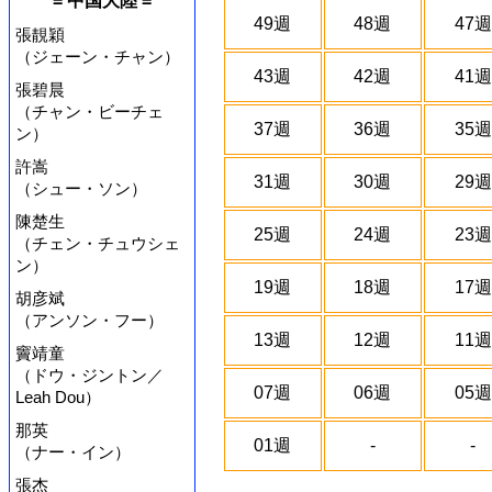
= 中国大陸 =
49週
48週
47週
張靚穎
（ジェーン・チャン）
43週
42週
41週
張碧晨
（チャン・ビーチェ
37週
36週
35週
ン）
許嵩
31週
30週
29週
（シュー・ソン）
陳楚生
25週
24週
23週
（チェン・チュウシェ
ン）
19週
18週
17週
胡彦斌
（アンソン・フー）
13週
12週
11週
竇靖童
（ドウ・ジントン／
07週
06週
05週
Leah Dou）
那英
01週
-
-
（ナー・イン）
張杰