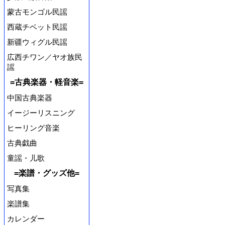
蒙古モンゴル民謡
西蔵チベット民謡
新疆ウィグル民謡
広西チワン／ヤオ族民
謡
=古典楽器・軽音楽=
中国古典楽器
イージーリスニング
ヒーリング音楽
古典戯曲
童謡・儿歌
=楽譜・グッズ他=
写真集
楽譜集
カレンダー