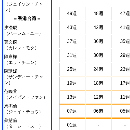
（ジェイソン・チャ
ン）
49週
48週
47週
= 香港台湾 =
庾澄慶
43週
42週
41週
（ハーレム・ユー）
37週
36週
35週
莫文蔚
（カレン・モク）
31週
30週
29週
陳嘉樺
（エラ・チェン）
25週
24週
23週
陳珊妮
（サンディー・チャ
ン）
19週
18週
17週
范曉萱
（メイビス・ファン）
13週
12週
11週
周杰倫
07週
06週
05週
（ジェイ・チョウ）
蘇慧倫
01週
-
-
（ターシー・スー）