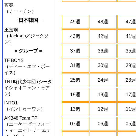
齊秦
（チー・チン）
= 日本韓国 =
49週
48週
47週
王嘉爾
（Jackson／ジャクソ
43週
42週
41週
ン）
= グループ =
37週
36週
35週
TF BOYS
31週
30週
29週
（ティー・エフ・ボー
イズ）
25週
24週
23週
TNT時代少年団 (シーダ
イシャオニェントゥア
ン)
19週
18週
17週
INTO1
（イントゥーワン）
13週
12週
11週
AKB48 Team TP
07週
06週
05週
（エーケービーフォー
ティーエイト チームテ