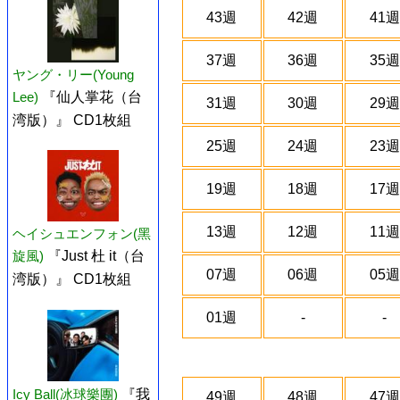
43週
42週
41週
37週
36週
35週
ヤング・リー(Young
Lee)
『仙人掌花（台
31週
30週
29週
湾版）』 CD1枚組
25週
24週
23週
19週
18週
17週
13週
12週
11週
ヘイシュエンフォン(黑
旋風)
『Just 杜 it（台
07週
06週
05週
湾版）』 CD1枚組
01週
-
-
Icy Ball(冰球樂團)
『我
49週
48週
47週