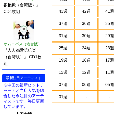
很抱歉（台湾版）』
43週
42週
41週
CD1枚組
37週
36週
35週
31週
30週
29週
オムニバス（港台版）
25週
24週
23週
『人人都愛嘻哈楽
（台湾版）』 CD1枚
19週
18週
17週
組
13週
12週
11週
最新注目アーティスト
07週
06週
05週
※中国の最新ヒットチ
ャートと当店人気を総
合した今注目のアーテ
01週
-
-
ィストです。毎日更新
しています。