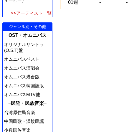
ィーピー）
01週
-
-
>>アーティスト一覧
ジャンル別・その他
=OST・オムニバス=
オリジナルサントラ
(O.S.T)盤
オムニバスベスト
オムニバス演唱会
オムニバス港台版
オムニバス韓国語版
オムニバスMTV他
=民謡・民族音楽=
台湾原住民音楽
中国民歌・漢族民謡
少数民族音楽