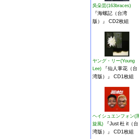
吳朵芸(163braces)
『海螺記（台湾
版）』 CD2枚組
ヤング・リー(Young
Lee)
『仙人掌花（台
湾版）』 CD1枚組
ヘイシュエンフォン(
旋風)
『Just 杜 it（台
湾版）』 CD1枚組