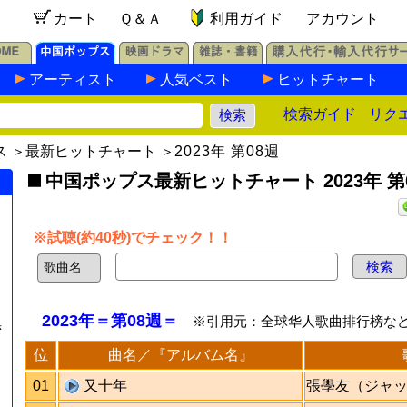
カート
Ｑ＆Ａ
利用ガイド
アカウント
アーティスト
人気ベスト
ヒットチャート
検索ガイド
リク
ス
＞
最新ヒットチャート
＞
2023年 第08週
中国ポップス最新ヒットチャート 2023年 第
※試聴(約40秒)でチェック！！
2023年＝第08週＝
※引用元：全球华人歌曲排行榜な
湾
位
曲名／『アルバム名』
01
又十年
張學友（ジャ