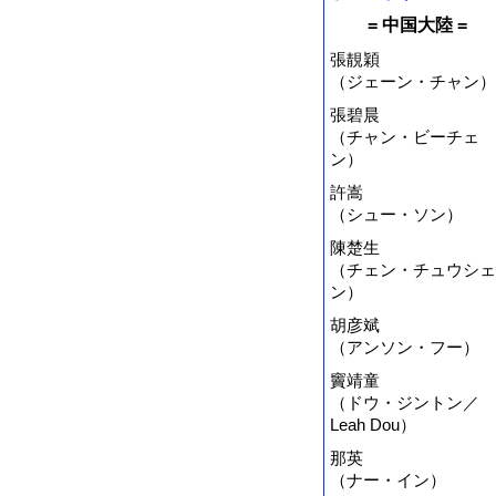
= 中国大陸 =
張靚穎
（ジェーン・チャン）
張碧晨
（チャン・ビーチェ
ン）
許嵩
（シュー・ソン）
陳楚生
（チェン・チュウシェ
ン）
胡彦斌
（アンソン・フー）
竇靖童
（ドウ・ジントン／
Leah Dou）
那英
（ナー・イン）