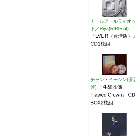
アールアールライオッ
ト／Riya(R!R!Riot)
『LVL R（台湾版）
CD1枚組
チャン・イーシン(張
興)
『斗战胜佛
Flawed Crown』 CD
BOX2枚組