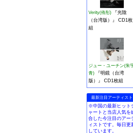
Verity(侑彤)
『光陰
（台湾版）』 CD1枚
組
ジュー・ユーチン(朱
青)
『明鏡（台湾
版）』 CD1枚組
最新注目アーティスト
※中国の最新ヒット
ャートと当店人気を
合した今注目のアー
ィストです。毎日更
しています。