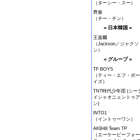
（ターシー・スー）
齊秦
（チー・チン）
= 日本韓国 =
王嘉爾
（Jackson／ジャクソ
ン）
= グループ =
TF BOYS
（ティー・エフ・ボー
イズ）
TNT時代少年団 (シー
イシャオニェントゥア
ン)
INTO1
（イントゥーワン）
AKB48 Team TP
（エーケービーフォー