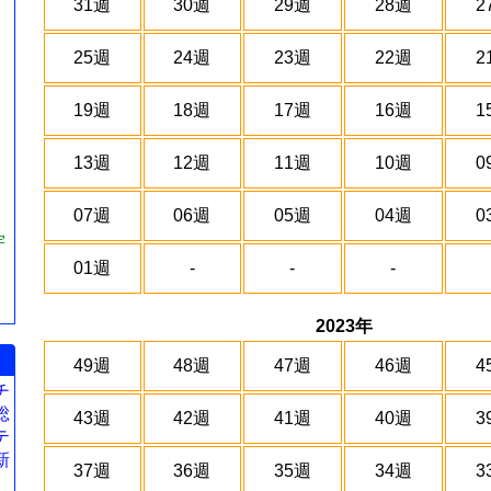
31週
30週
29週
28週
2
25週
24週
23週
22週
2
19週
18週
17週
16週
1
13週
12週
11週
10週
0
07週
06週
05週
04週
0
宇
01週
-
-
-
2023年
49週
48週
47週
46週
4
チ
総
43週
42週
41週
40週
3
テ
新
37週
36週
35週
34週
3