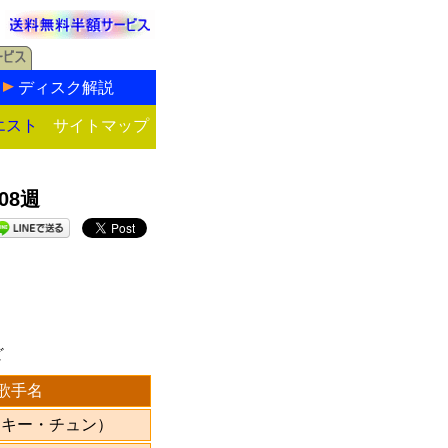
ディスク解説
エスト
サイトマップ
08週
ど
歌手名
ッキー・チュン）