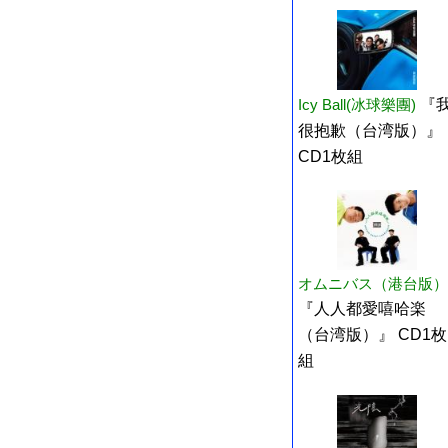
Icy Ball(冰球樂團)
『
很抱歉（台湾版）』
CD1枚組
オムニバス（港台版）
『人人都愛嘻哈楽
（台湾版）』 CD1枚
組