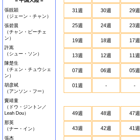
= 中国大陸 =
張靚穎
31週
30週
29週
（ジェーン・チャン）
張碧晨
25週
24週
23週
（チャン・ビーチェ
ン）
19週
18週
17週
許嵩
（シュー・ソン）
13週
12週
11週
陳楚生
（チェン・チュウシェ
07週
06週
05週
ン）
胡彦斌
01週
-
-
（アンソン・フー）
竇靖童
（ドウ・ジントン／
Leah Dou）
49週
48週
47週
那英
43週
42週
41週
（ナー・イン）
張杰