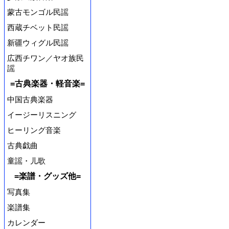
蒙古モンゴル民謡
西蔵チベット民謡
新疆ウィグル民謡
広西チワン／ヤオ族民
謡
=古典楽器・軽音楽=
中国古典楽器
イージーリスニング
ヒーリング音楽
古典戯曲
童謡・儿歌
=楽譜・グッズ他=
写真集
楽譜集
カレンダー