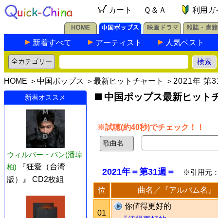
カート
Ｑ＆Ａ
利用ガ
新着すべて
アーティスト
人気ベスト
HOME
＞
中国ポップス
＞
最新ヒットチャート
＞
2021年 第
中国ポップス最新ヒットチャ
新着オススメ
※試聴(約40秒)でチェック！！
ウィルバー・パン(潘瑋
柏)
『狂愛（台湾
2021年＝第31週＝
※引用元
版）』 CD2枚組
位
曲名／『アルバム名』
你値得更好的
01