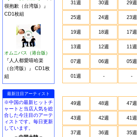
31週
30週
29週
很抱歉（台湾版）』
CD1枚組
25週
24週
23週
19週
18週
17週
13週
12週
11週
オムニバス（港台版）
『人人都愛嘻哈楽
07週
06週
05週
（台湾版）』 CD1枚
01週
-
-
組
最新注目アーティスト
※中国の最新ヒットチ
49週
48週
47週
ャートと当店人気を総
合した今注目のアーテ
43週
42週
41週
ィストです。毎日更新
しています。
37週
36週
35週