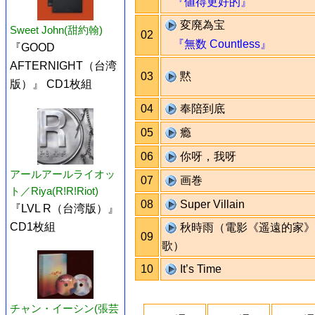
『値得更好的』
変廃為宝
Sweet John(甜約翰)
02
『無数 Countless』
『GOOD
AFTERNIGHT（台湾
03
黙
版）』 CD1枚組
04
奉陪到底
05
瘾
06
你呀，我呀
アールアールライオッ
07
画巻
ト／Riya(R!R!Riot)
08
Super Villain
『LVL R（台湾版）』
CD1枚組
秋時雨（電影《遥遠的家》
09
歌）
10
It’s Time
チャン・イーシン(張芸