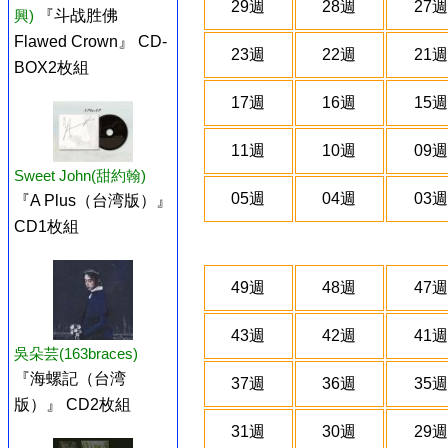
29週
28週
27週
興)
『斗战胜佛
Flawed Crown』 CD-
23週
22週
21週
BOX2枚組
17週
16週
15週
11週
10週
09週
Sweet John(甜約翰)
05週
04週
03週
『A Plus（台湾版）』
CD1枚組
49週
48週
47週
43週
42週
41週
吳朵芸(163braces)
『海螺記（台湾
37週
36週
35週
版）』 CD2枚組
31週
30週
29週