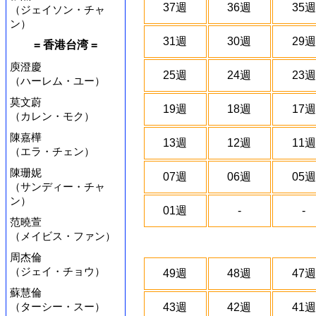
37週
36週
35週
（ジェイソン・チャ
ン）
31週
30週
29週
= 香港台湾 =
庾澄慶
25週
24週
23週
（ハーレム・ユー）
莫文蔚
19週
18週
17週
（カレン・モク）
陳嘉樺
13週
12週
11週
（エラ・チェン）
陳珊妮
07週
06週
05週
（サンディー・チャ
ン）
01週
-
-
范曉萱
（メイビス・ファン）
周杰倫
（ジェイ・チョウ）
49週
48週
47週
蘇慧倫
（ターシー・スー）
43週
42週
41週