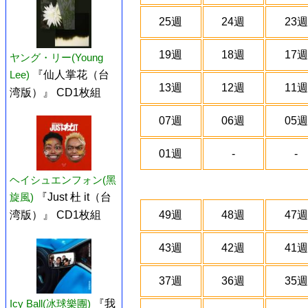
25週
24週
23週
19週
18週
17週
ヤング・リー(Young
Lee)
『仙人掌花（台
13週
12週
11週
湾版）』 CD1枚組
07週
06週
05週
01週
-
-
ヘイシュエンフォン(黑
旋風)
『Just 杜 it（台
49週
48週
47週
湾版）』 CD1枚組
43週
42週
41週
37週
36週
35週
Icy Ball(冰球樂團)
『我