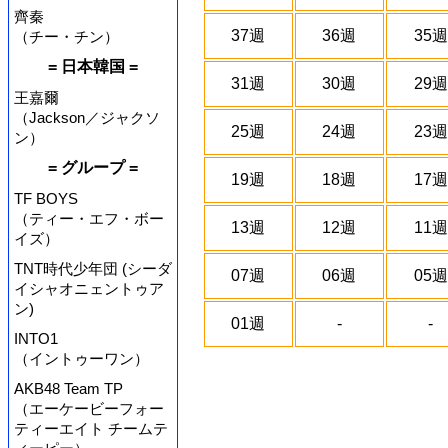
齊秦
37週
36週
35週
（チー・チン）
= 日本韓国 =
31週
30週
29週
王嘉爾
（Jackson／ジャクソ
25週
24週
23週
ン）
= グループ =
19週
18週
17週
TF BOYS
（ティー・エフ・ボー
13週
12週
11週
イズ）
TNT時代少年団 (シーダ
07週
06週
05週
イシャオニェントゥア
ン)
01週
-
-
INTO1
（イントゥーワン）
AKB48 Team TP
（エーケービーフォー
ティーエイト チームテ