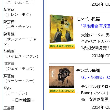
（ハーレム・ユー）
2014年 
莫文蔚
（カレン・モク）
モンゴル民謡
陳嘉樺
『鴻雁組合 草原蒼
（エラ・チェン）
陳珊妮
大陸レーベル 
（サンディー・チャ
合のベストカバ
ン）
1枚組が新発売！
范曉萱
2014年 
（メイビス・ファン）
周杰倫
（ジェイ・チョウ）
モンゴル民謡
蘇慧倫
『和・英雄賦』 C
（ターシー・スー）
モンゴル族のロッ
齊秦
（チー・チン）
Band）のベス
売！安達蓋樂團（A
= 日本韓国 =
2014年 
王嘉爾