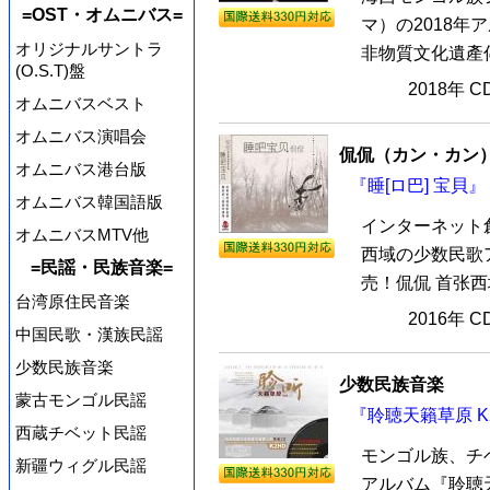
=OST・オムニバス=
マ）の2018年
オリジナルサントラ
非物質文化遺產傳
(O.S.T)盤
2018年 
オムニバスベスト
オムニバス演唱会
侃侃（カン・カン
オムニバス港台版
『睡[ロ巴] 宝貝』
オムニバス韓国語版
インターネット
オムニバスMTV他
西域の少数民歌ア
=民謡・民族音楽=
売！侃侃 首张西域
台湾原住民音楽
2016年 
中国民歌・漢族民謡
少数民族音楽
少数民族音楽
蒙古モンゴル民謡
『聆聴天籟草原 K2
西蔵チベット民謡
モンゴル族、チ
新疆ウィグル民謡
アルバム『聆聴天