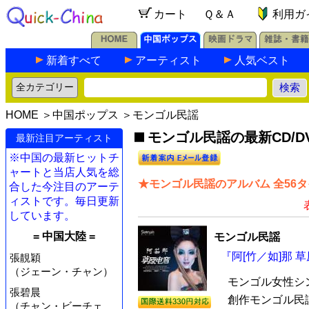
カート
Ｑ＆Ａ
利用ガ
新着すべて
アーティスト
人気ベスト
HOME
＞
中国ポップス
＞モンゴル民謡
モンゴル民謡の最新CD/D
最新注目アーティスト
※中国の最新ヒットチ
ャートと当店人気を総
★モンゴル民謡のアルバム 全56
合した今注目のアーテ
ィストです。毎日更新
しています。
= 中国大陸 =
モンゴル民謡
『阿[竹／如]那 草
張靚穎
（ジェーン・チャン）
モンゴル女性シ
張碧晨
創作モンゴル民謡
（チャン・ビーチェ