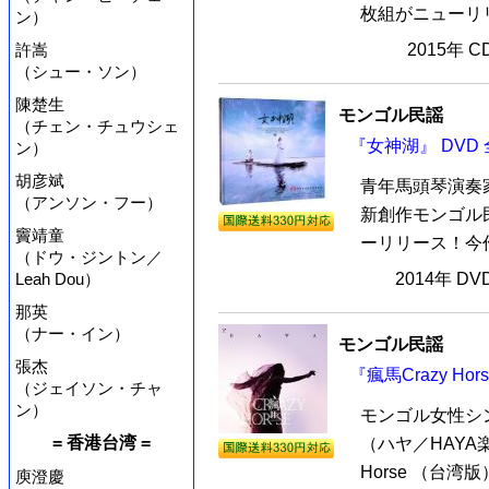
枚組がニューリリ
ン）
許嵩
2015年 
（シュー・ソン）
陳楚生
モンゴル民謡
（チェン・チュウシェ
『女神湖』 DVD
ン）
胡彦斌
青年馬頭琴演奏
（アンソン・フー）
新創作モンゴル民
竇靖童
ーリリース！今作
（ドウ・ジントン／
Leah Dou）
2014年 D
那英
（ナー・イン）
モンゴル民謡
張杰
『瘋馬Crazy Ho
（ジェイソン・チャ
ン）
モンゴル女性シ
= 香港台湾 =
（ハヤ／HAYA
Horse （台湾版
庾澄慶