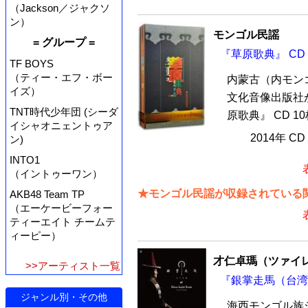
（Jackson／ジャクソ
ン）
モンゴル民謡
= グループ =
『草原歌典』 CD
TF BOYS
（ティー・エフ・ボー
内蒙古（内モン
イズ）
文化音像出版社
TNT時代少年団 (シーダ
原歌典』 CD 1
イシャオニェントゥア
2014年 C
ン)
INTO1
（イントゥーワン）
★モンゴル民謡が収録されている関
AKB48 Team TP
（エーケービーフォー
ティーエイト チームテ
ィーピー）
才仁卓瑪（ツァイ
>>アーティスト一覧
『銀掌走馬（台湾版
ジャンル別・その他
海西モンゴル族