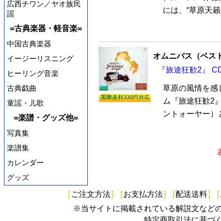
広西チワン／ヤオ族民
には、“草原天籟
謡
=古典楽器・軽音楽=
中国古典楽器
オムニバス（ベス
イージーリスニング
『旅途狂歓2』 C
ヒーリング音楽
古典戯曲
草原の風情を感
ム『旅途狂歓2』
童謡・儿歌
ントォーヤー）と
=楽譜・グッズ他=
写真集
楽譜集
カレンダー
グッズ
[
ご注文方法
]
[
お支払方法
]
[
配送送料
]
[
※当サイトに掲載されている解説文など
特定商取引法に基づ