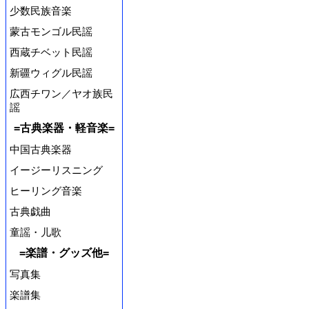
少数民族音楽
蒙古モンゴル民謡
西蔵チベット民謡
新疆ウィグル民謡
広西チワン／ヤオ族民
謡
=古典楽器・軽音楽=
中国古典楽器
イージーリスニング
ヒーリング音楽
古典戯曲
童謡・儿歌
=楽譜・グッズ他=
写真集
楽譜集