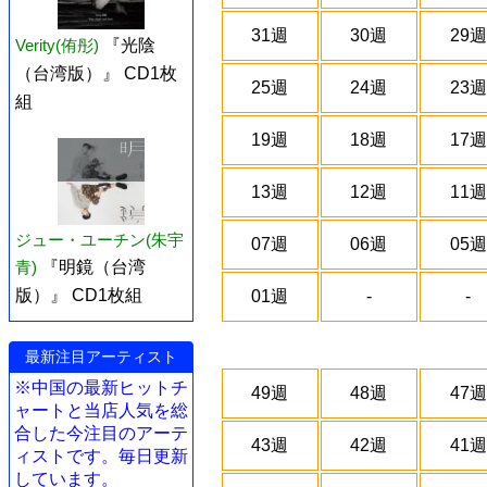
31週
30週
29週
Verity(侑彤)
『光陰
（台湾版）』 CD1枚
25週
24週
23週
組
19週
18週
17週
13週
12週
11週
ジュー・ユーチン(朱宇
07週
06週
05週
青)
『明鏡（台湾
版）』 CD1枚組
01週
-
-
最新注目アーティスト
※中国の最新ヒットチ
49週
48週
47週
ャートと当店人気を総
合した今注目のアーテ
43週
42週
41週
ィストです。毎日更新
しています。