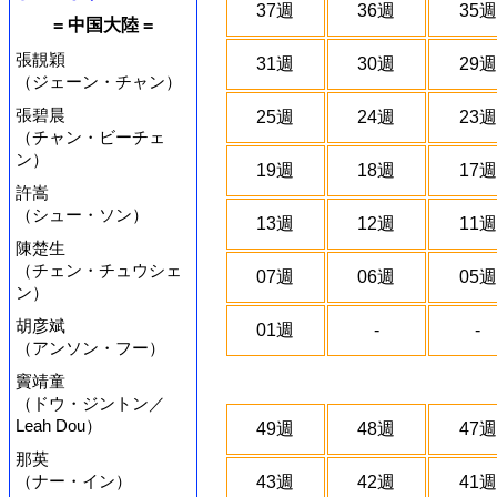
37週
36週
35週
= 中国大陸 =
張靚穎
31週
30週
29週
（ジェーン・チャン）
張碧晨
25週
24週
23週
（チャン・ビーチェ
ン）
19週
18週
17週
許嵩
（シュー・ソン）
13週
12週
11週
陳楚生
（チェン・チュウシェ
07週
06週
05週
ン）
胡彦斌
01週
-
-
（アンソン・フー）
竇靖童
（ドウ・ジントン／
Leah Dou）
49週
48週
47週
那英
（ナー・イン）
43週
42週
41週