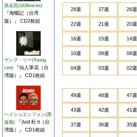
吳朵芸(163braces)
28週
27週
26週
『海螺記（台湾
版）』 CD2枚組
22週
21週
20週
16週
15週
14週
10週
09週
08週
ヤング・リー(Young
Lee)
『仙人掌花（台
04週
03週
02週
湾版）』 CD1枚組
49週
48週
47週
43週
42週
41週
ヘイシュエンフォン(黑
旋風)
『Just 杜 it（台
37週
36週
35週
湾版）』 CD1枚組