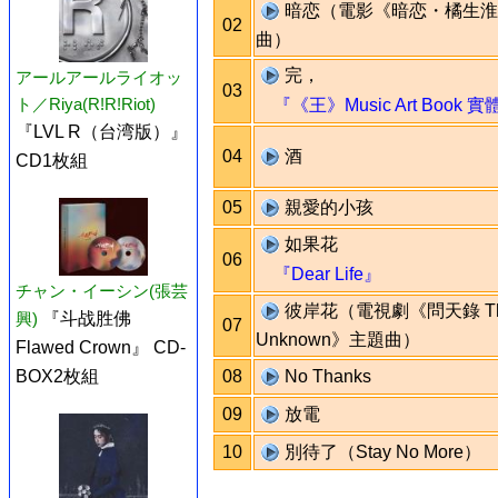
暗恋（電影《暗恋・橘生淮
02
曲）
完，
アールアールライオッ
03
ト／Riya(R!R!Riot)
『《王》Music Art Book 
『LVL R（台湾版）』
04
酒
CD1枚組
05
親愛的小孩
如果花
06
『Dear Life』
チャン・イーシン(張芸
彼岸花（電視劇《問天錄 T
興)
『斗战胜佛
07
Unknown》主題曲）
Flawed Crown』 CD-
BOX2枚組
08
No Thanks
09
放電
10
別待了（Stay No More）