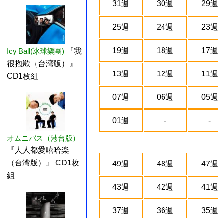
31週
30週
29週
25週
24週
23週
19週
18週
17週
Icy Ball(冰球樂團)
『我
很抱歉（台湾版）』
13週
12週
11週
CD1枚組
07週
06週
05週
01週
-
-
オムニバス（港台版）
『人人都愛嘻哈楽
（台湾版）』 CD1枚
49週
48週
47週
組
43週
42週
41週
37週
36週
35週