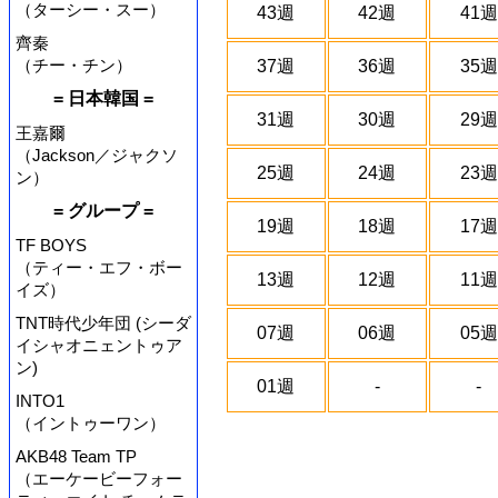
（ターシー・スー）
43週
42週
41週
齊秦
（チー・チン）
37週
36週
35週
= 日本韓国 =
31週
30週
29週
王嘉爾
（Jackson／ジャクソ
25週
24週
23週
ン）
= グループ =
19週
18週
17週
TF BOYS
（ティー・エフ・ボー
13週
12週
11週
イズ）
TNT時代少年団 (シーダ
07週
06週
05週
イシャオニェントゥア
ン)
01週
-
-
INTO1
（イントゥーワン）
AKB48 Team TP
（エーケービーフォー