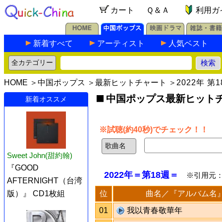
カート
Ｑ＆Ａ
利用ガ
新着すべて
アーティスト
人気ベスト
HOME
＞
中国ポップス
＞
最新ヒットチャート
＞
2022年 第
中国ポップス最新ヒットチャ
新着オススメ
※試聴(約40秒)でチェック！！
Sweet John(甜約翰)
『GOOD
2022年＝第18週＝
※引用元
AFTERNIGHT（台湾
位
曲名／『アルバム名
版）』 CD1枚組
01
我以青春敬華年