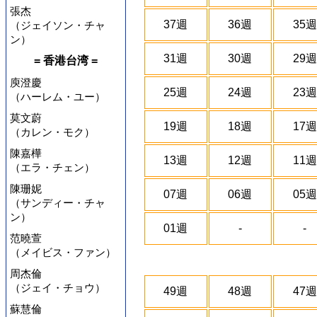
張杰
37週
36週
35週
（ジェイソン・チャ
ン）
31週
30週
29週
= 香港台湾 =
庾澄慶
25週
24週
23週
（ハーレム・ユー）
莫文蔚
19週
18週
17週
（カレン・モク）
陳嘉樺
13週
12週
11週
（エラ・チェン）
陳珊妮
07週
06週
05週
（サンディー・チャ
ン）
01週
-
-
范曉萱
（メイビス・ファン）
周杰倫
（ジェイ・チョウ）
49週
48週
47週
蘇慧倫