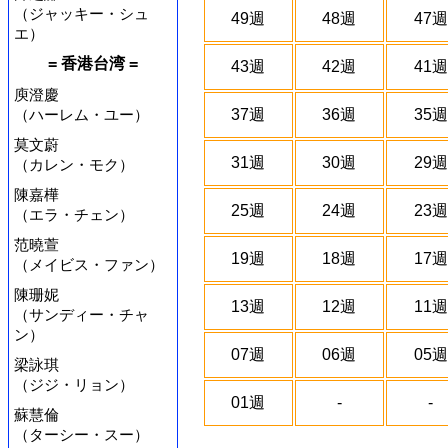
（ジャッキー・シュ
49週
48週
47週
エ）
= 香港台湾 =
43週
42週
41週
庾澄慶
（ハーレム・ユー）
37週
36週
35週
莫文蔚
31週
30週
29週
（カレン・モク）
陳嘉樺
25週
24週
23週
（エラ・チェン）
范曉萱
19週
18週
17週
（メイビス・ファン）
陳珊妮
13週
12週
11週
（サンディー・チャ
ン）
07週
06週
05週
梁詠琪
（ジジ・リョン）
01週
-
-
蘇慧倫
（ターシー・スー）