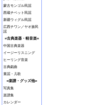
蒙古モンゴル民謡
西蔵チベット民謡
新疆ウィグル民謡
広西チワン／ヤオ族民
謡
=古典楽器・軽音楽=
中国古典楽器
イージーリスニング
ヒーリング音楽
古典戯曲
童謡・儿歌
=楽譜・グッズ他=
写真集
楽譜集
カレンダー