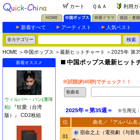
カート
Ｑ＆Ａ
利用ガ
新着すべて
アーティスト
人気ベスト
HOME
＞
中国ポップス
＞
最新ヒットチャート
＞
2025年 第
中国ポップス最新ヒットチャ
新着オススメ
※試聴(約40秒)でチェック！！
ウィルバー・パン(潘瑋
柏)
『狂愛（台湾
2025年＝第35週＝
※引用元
版）』 CD2枚組
位
曲名／『アルバム名
宿命之上（電視劇《与晉長
01