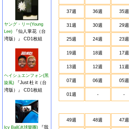
37週
36週
35週
ヤング・リー(Young
31週
30週
29週
Lee)
『仙人掌花（台
湾版）』 CD1枚組
25週
24週
23週
19週
18週
17週
13週
12週
11週
ヘイシュエンフォン(黑
07週
06週
05週
旋風)
『Just 杜 it（台
湾版）』 CD1枚組
01週
-
-
49週
48週
47週
Icy Ball(冰球樂團)
『我