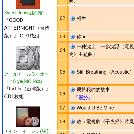
曲）
Sweet John(甜約翰)
02
相生
『GOOD
AFTERNIGHT（台湾
版）』 CD1枚組
03
你ni
一穂沈土、一歩沈浮（電視
04
物》主題曲）
05
Still Breathing（Acoustic
アールアールライオッ
ト／Riya(R!R!Riot)
『LVL R（台湾版）』
属於我們的故事
06
CD1枚組
『屬於』
07
Would U Be Mine
08
赦（電視劇《子夜帰》片尾
チャン・イーシン(張芸