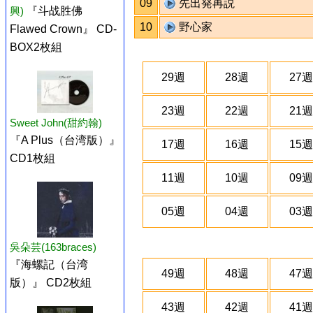
09
先出発再説
興)
『斗战胜佛
10
野心家
Flawed Crown』 CD-
BOX2枚組
29週
28週
27週
23週
22週
21週
Sweet John(甜約翰)
『A Plus（台湾版）』
17週
16週
15週
CD1枚組
11週
10週
09週
05週
04週
03週
吳朵芸(163braces)
『海螺記（台湾
49週
48週
47週
版）』 CD2枚組
43週
42週
41週