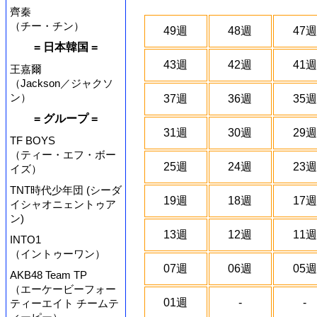
齊秦
（チー・チン）
49週
48週
47週
= 日本韓国 =
43週
42週
41週
王嘉爾
（Jackson／ジャクソ
ン）
37週
36週
35週
= グループ =
31週
30週
29週
TF BOYS
（ティー・エフ・ボー
25週
24週
23週
イズ）
TNT時代少年団 (シーダ
19週
18週
17週
イシャオニェントゥア
ン)
13週
12週
11週
INTO1
（イントゥーワン）
07週
06週
05週
AKB48 Team TP
（エーケービーフォー
01週
-
-
ティーエイト チームテ