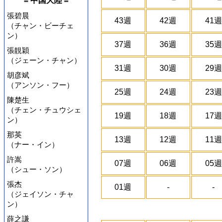
= 中国大陸 =
張碧晨
43週
42週
41週
（チャン・ビーチェ
ン）
37週
36週
35週
張靚穎
（ジェーン・チャン）
31週
30週
29週
胡彦斌
（アンソン・フー）
25週
24週
23週
陳楚生
（チェン・チュウシェ
19週
18週
17週
ン）
那英
13週
12週
11週
（ナー・イン）
許嵩
07週
06週
05週
（シュー・ソン）
張杰
01週
-
-
（ジェイソン・チャ
ン）
薛之謙