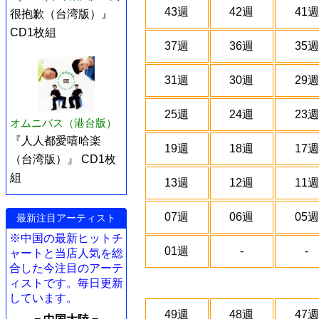
43週
42週
41週
很抱歉（台湾版）』
CD1枚組
37週
36週
35週
31週
30週
29週
25週
24週
23週
オムニバス（港台版）
『人人都愛嘻哈楽
19週
18週
17週
（台湾版）』 CD1枚
組
13週
12週
11週
07週
06週
05週
最新注目アーティスト
※中国の最新ヒットチ
01週
-
-
ャートと当店人気を総
合した今注目のアーテ
ィストです。毎日更新
しています。
49週
48週
47週