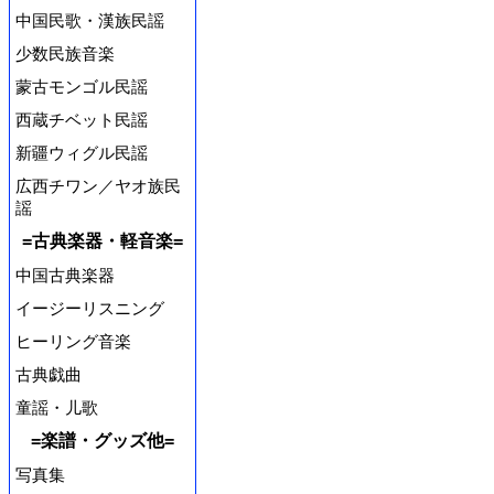
中国民歌・漢族民謡
少数民族音楽
蒙古モンゴル民謡
西蔵チベット民謡
新疆ウィグル民謡
広西チワン／ヤオ族民
謡
=古典楽器・軽音楽=
中国古典楽器
イージーリスニング
ヒーリング音楽
古典戯曲
童謡・儿歌
=楽譜・グッズ他=
写真集