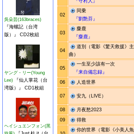
『守村人』
同乗
02
『劉艶芬』
吳朵芸(163braces)
『海螺記（台湾
麋鹿
03
版）』 CD2枚組
『麋鹿』
道別（電影《驚天救援》主
04
曲）
一生至少該有一次
05
『来自備忘録』
ヤング・リー(Young
Lee)
『仙人掌花（台
06
人造世界
湾版）』 CD1枚組
07
安九（LIVE）
08
月夜愁2023
09
得救
ヘイシュエンフォン(黑
你的世界（電影《小美人魚
旋風)
『Just 杜 it（台
10