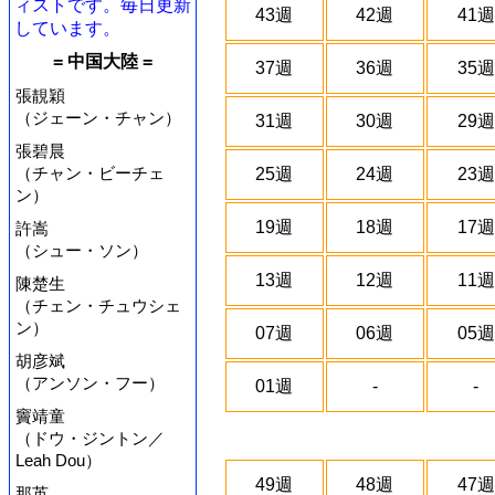
ィストです。毎日更新
43週
42週
41週
しています。
= 中国大陸 =
37週
36週
35週
張靚穎
（ジェーン・チャン）
31週
30週
29週
張碧晨
（チャン・ビーチェ
25週
24週
23週
ン）
19週
18週
17週
許嵩
（シュー・ソン）
13週
12週
11週
陳楚生
（チェン・チュウシェ
ン）
07週
06週
05週
胡彦斌
（アンソン・フー）
01週
-
-
竇靖童
（ドウ・ジントン／
Leah Dou）
49週
48週
47週
那英