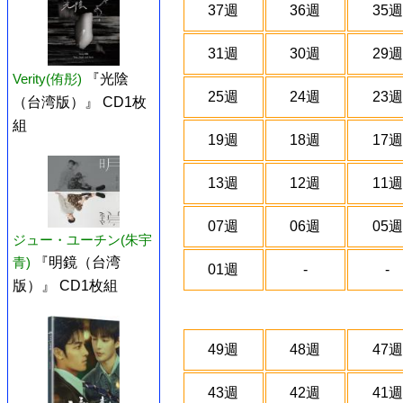
37週
36週
35週
31週
30週
29週
Verity(侑彤)
『光陰
25週
24週
23週
（台湾版）』 CD1枚
組
19週
18週
17週
13週
12週
11週
07週
06週
05週
ジュー・ユーチン(朱宇
青)
『明鏡（台湾
01週
-
-
版）』 CD1枚組
49週
48週
47週
43週
42週
41週