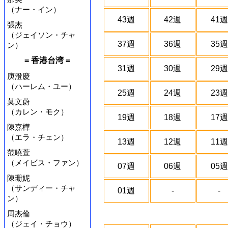
（ナー・イン）
43週
42週
41週
張杰
（ジェイソン・チャ
37週
36週
35週
ン）
= 香港台湾 =
31週
30週
29週
庾澄慶
（ハーレム・ユー）
25週
24週
23週
莫文蔚
（カレン・モク）
19週
18週
17週
陳嘉樺
（エラ・チェン）
13週
12週
11週
范曉萱
（メイビス・ファン）
07週
06週
05週
陳珊妮
（サンディー・チャ
01週
-
-
ン）
周杰倫
（ジェイ・チョウ）