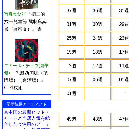
37週
36週
35週
写真集など
『初三的
六一兒童節 戲劇寫真
31週
30週
29週
書（台湾版）』 書
25週
24週
23週
19週
18週
17週
エミール・チョウ(周華
13週
12週
11週
健)
『怎麼断句呢（預
07週
06週
05週
購版）（台湾版）』
CD1枚組
01週
-
-
最新注目アーティスト
※中国の最新ヒットチ
ャートと当店人気を総
49週
48週
47週
合した今注目のアーテ