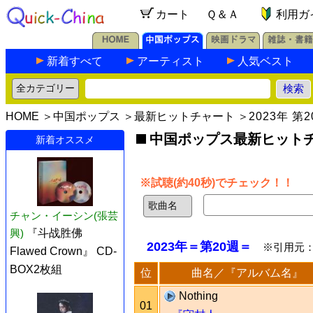
カート
Ｑ＆Ａ
利用ガ
新着すべて
アーティスト
人気ベスト
HOME
＞
中国ポップス
＞
最新ヒットチャート
＞
2023年 第
中国ポップス最新ヒットチャ
新着オススメ
※試聴(約40秒)でチェック！！
チャン・イーシン(張芸
興)
『斗战胜佛
2023年＝第20週＝
※引用元
Flawed Crown』 CD-
BOX2枚組
位
曲名／『アルバム名』
Nothing
01