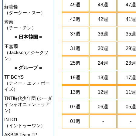
49週
48週
47週
蘇慧倫
（ターシー・スー）
43週
42週
41週
齊秦
（チー・チン）
37週
36週
35週
= 日本韓国 =
王嘉爾
31週
30週
29週
（Jackson／ジャクソ
ン）
25週
24週
23週
= グループ =
TF BOYS
19週
18週
17週
（ティー・エフ・ボー
イズ）
13週
12週
11週
TNT時代少年団 (シーダ
イシャオニェントゥア
07週
06週
05週
ン)
INTO1
01週
-
-
（イントゥーワン）
AKB48 Team TP