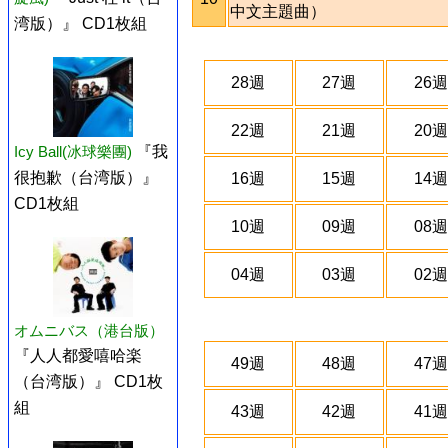
中文主題曲）
湾版）』 CD1枚組
28週
27週
26週
22週
21週
20週
Icy Ball(冰球樂團)
『我
很抱歉（台湾版）』
16週
15週
14週
CD1枚組
10週
09週
08週
04週
03週
02週
オムニバス（港台版）
『人人都愛嘻哈楽
49週
48週
47週
（台湾版）』 CD1枚
組
43週
42週
41週