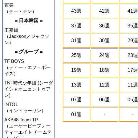
齊秦
43週
42週
41週
（チー・チン）
= 日本韓国 =
37週
36週
35週
王嘉爾
（Jackson／ジャクソ
31週
30週
29週
ン）
= グループ =
25週
24週
23週
TF BOYS
（ティー・エフ・ボー
19週
18週
17週
イズ）
TNT時代少年団 (シーダ
13週
12週
11週
イシャオニェントゥア
ン)
07週
06週
05週
INTO1
（イントゥーワン）
01週
-
-
AKB48 Team TP
（エーケービーフォー
ティーエイト チームテ