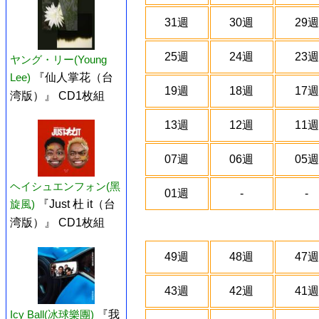
31週
30週
29週
25週
24週
23週
ヤング・リー(Young
Lee)
『仙人掌花（台
19週
18週
17週
湾版）』 CD1枚組
13週
12週
11週
07週
06週
05週
ヘイシュエンフォン(黑
01週
-
-
旋風)
『Just 杜 it（台
湾版）』 CD1枚組
49週
48週
47週
43週
42週
41週
Icy Ball(冰球樂團)
『我