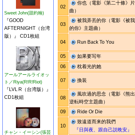
你也（電影《第二十條》片
02
曲）
Sweet John(甜約翰)
被我弄丟的你（電影《被我
『GOOD
03
的你》主題曲）
AFTERNIGHT（台湾
版）』 CD1枚組
04
Run Back To You
05
如果要写年
06
枕着光的她
アールアールライオッ
07
換装
ト／Riya(R!R!Riot)
『LVL R（台湾版）』
風吹過的思念（電影《熊出
CD1枚組
08
逆転時空主題曲）
09
Ride Or Die
致遠道而来的我們
10
『日與夜、跟自己説晩安』
チャン・イーシン(張芸