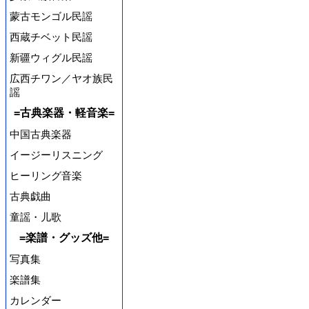
蒙古モンゴル民謡
西蔵チベット民謡
新疆ウィグル民謡
広西チワン／ヤオ族民
謡
=古典楽器・軽音楽=
中国古典楽器
イージーリスニング
ヒーリング音楽
古典戯曲
童謡・儿歌
=楽譜・グッズ他=
写真集
楽譜集
カレンダー