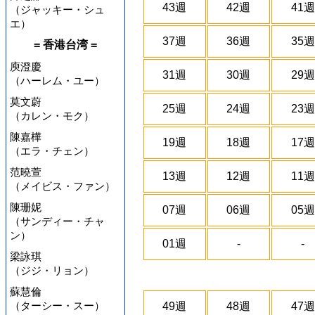
43週
42週
41週
（ジャッキー・シュ
エ）
37週
36週
35週
= 香港台湾 =
庾澄慶
31週
30週
29週
（ハーレム・ユー）
莫文蔚
25週
24週
23週
（カレン・モク）
陳嘉樺
19週
18週
17週
（エラ・チェン）
范曉萱
13週
12週
11週
（メイビス・ファン）
陳珊妮
07週
06週
05週
（サンディー・チャ
ン）
01週
-
-
梁詠琪
（ジジ・リョン）
蘇慧倫
（ターシー・スー）
49週
48週
47週