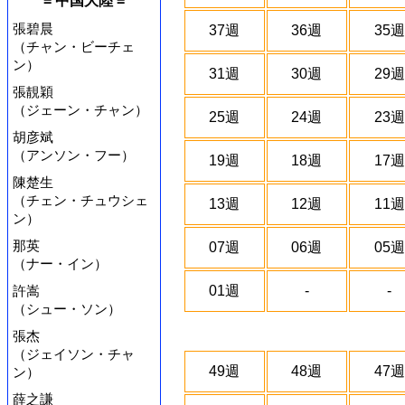
= 中国大陸 =
張碧晨
37週
36週
35週
（チャン・ビーチェ
ン）
31週
30週
29週
張靚穎
（ジェーン・チャン）
25週
24週
23週
胡彦斌
（アンソン・フー）
19週
18週
17週
陳楚生
（チェン・チュウシェ
13週
12週
11週
ン）
那英
07週
06週
05週
（ナー・イン）
許嵩
01週
-
-
（シュー・ソン）
張杰
（ジェイソン・チャ
49週
48週
47週
ン）
薛之謙