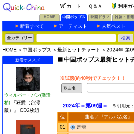
カート
Ｑ＆Ａ
利用ガ
新着すべて
アーティスト
人気ベスト
HOME
＞
中国ポップス
＞
最新ヒットチャート
＞
2024年 第
中国ポップス最新ヒットチャ
新着オススメ
※試聴(約40秒)でチェック！！
ウィルバー・パン(潘瑋
柏)
『狂愛（台湾
2024年＝第09週＝
※引用元
版）』 CD2枚組
位
曲名／『アルバム名』
01
是龍