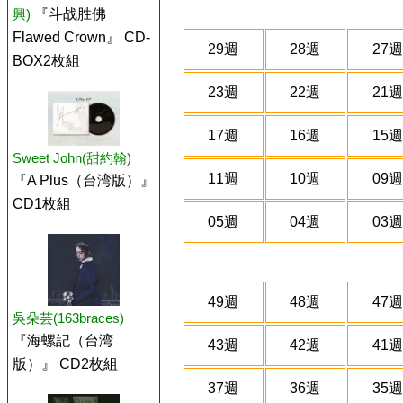
興)
『斗战胜佛
Flawed Crown』 CD-
29週
28週
27週
BOX2枚組
23週
22週
21週
17週
16週
15週
Sweet John(甜約翰)
11週
10週
09週
『A Plus（台湾版）』
CD1枚組
05週
04週
03週
49週
48週
47週
吳朵芸(163braces)
『海螺記（台湾
43週
42週
41週
版）』 CD2枚組
37週
36週
35週