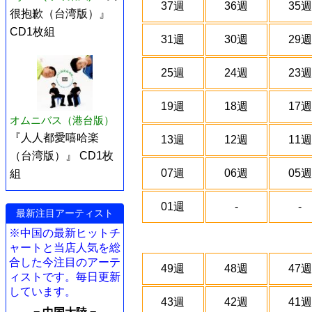
37週
36週
35週
很抱歉（台湾版）』
CD1枚組
31週
30週
29週
25週
24週
23週
19週
18週
17週
オムニバス（港台版）
『人人都愛嘻哈楽
13週
12週
11週
（台湾版）』 CD1枚
07週
06週
05週
組
01週
-
-
最新注目アーティスト
※中国の最新ヒットチ
ャートと当店人気を総
合した今注目のアーテ
49週
48週
47週
ィストです。毎日更新
しています。
43週
42週
41週