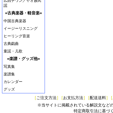
広西チワン／ヤオ族民
謡
=古典楽器・軽音楽=
中国古典楽器
イージーリスニング
ヒーリング音楽
古典戯曲
童謡・儿歌
=楽譜・グッズ他=
写真集
楽譜集
カレンダー
グッズ
[
ご注文方法
]
[
お支払方法
]
[
配送送料
]
[
※当サイトに掲載されている解説文など
特定商取引法に基づ