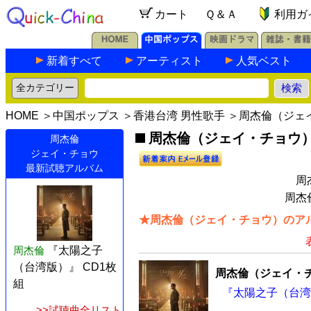
カート
Ｑ＆Ａ
利用ガ
新着すべて
アーティスト
人気ベスト
HOME
＞
中国ポップス
＞
香港台湾 男性歌手
＞周杰倫（ジェ
周杰倫（ジェイ・チョウ）の
周杰倫
ジェイ・チョウ
最新試聴アルバム
周
周杰
★周杰倫（ジェイ・チョウ）のアル
周杰倫
『太陽之子
（台湾版）』 CD1枚
周杰倫（ジェイ・
組
『太陽之子（台湾版
>>試聴曲全リスト