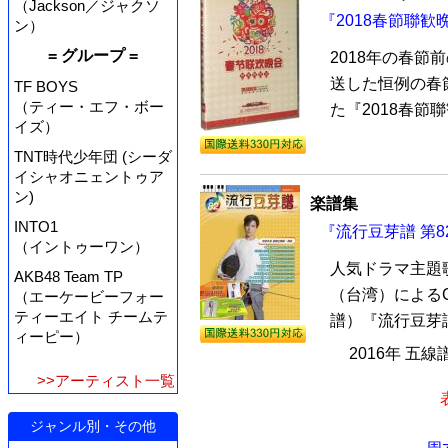
（Jackson／ジャクソ
『2018春節聯歓晩
ン）
= グループ =
2018年の春節
送した恒例の春節
TF BOYS
（ティー・エフ・ボー
た『2018春節聯
イズ）
TNT時代少年団 (シーダ
イシャオニェントゥア
ン)
楽譜集
INTO1
『流行豆芽譜 第8
（イントゥーワン）
人気ドラマ主題
AKB48 Team TP
（台湾）による
（エーケービーフォー
ティーエイト チームテ
譜）『流行豆芽譜
ィーピー）
2016年 五線
>>アーティスト一覧
ジャンル別・その他