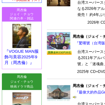
台湾スーパース
なる2026年ア
周杰倫
ジェイ・チョウ
発売！ 約4年ぶ
関連の本・雑誌
2026年 
周杰倫（ジェイ・
『驚嘆號（台湾版）
『VOGUE MAN服
台湾スーパースタ
飾与美容2025年9
る2011年ア
月（周杰倫）』
號」と「迷魂曲」
2025年 CD+D
周杰倫
ジェイ・チョウ
周杰倫（ジェイ・
映画ドラマ商品
『最偉大的作品Grea
台湾スーパースタ