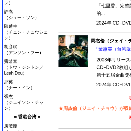
ン）
「七里香」完整
許嵩
的...
（シュー・ソン）
2024年 CD+D
陳楚生
（チェン・チュウシェ
ン）
周杰倫（ジェイ・
胡彦斌
『葉惠美（台湾版）
（アンソン・フー）
2003年リリ
竇靖童
（ドウ・ジントン／
CD+DVD2枚
Leah Dou）
第十五屆金曲獎得獎
那英
2024年 CD+D
（ナー・イン）
張杰
（ジェイソン・チャ
ン）
★周杰倫（ジェイ・チョウ）が収録
= 香港台湾 =
庾澄慶