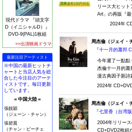
リース大ヒットアル
Art」の再販『最偉大
現代ドラマ 『頭文字
2024年 
D（イニシャルD）』
DVD-9(PAL)1枚組
周杰倫（ジェイ・
>>出演映画ドラマ
『十一月的蕭邦 C
最新注目アーティスト
今年遲了一點點 
※中国の最新ヒットチ
杰倫十一月的蕭邦
ャートと当店人気を総
漫古典因子新詩篇
合した今注目のアーテ
ィストです。毎日更新
2024年 CD+D
しています。
= 中国大陸 =
周杰倫（ジェイ・
張靚穎
『七里香（台湾版）
（ジェーン・チャン）
2004年リリ
張碧晨
（チャン・ビーチェ
CD+DVD2枚