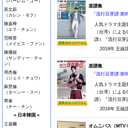
（ハーレム・ユー）
楽譜集
莫文蔚
『流行豆芽譜 第8
（カレン・モク）
陳嘉樺
人気ドラマ主題
（エラ・チェン）
（台湾）による
范曉萱
譜）『流行豆芽譜
（メイビス・ファン）
2018年 五線
陳珊妮
（サンディー・チャ
ン）
楽譜集
周杰倫
『流行豆芽譜 第8
（ジェイ・チョウ）
人気ドラマ主題
蘇慧倫
（台湾）による
（ターシー・スー）
譜）『流行豆芽譜
齊秦
（チー・チン）
2018年 五線
= 日本韓国 =
王嘉爾
オムニバス（MTV