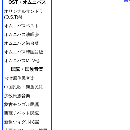
周
=OST・オムニバス=
オリジナルサントラ
(O.S.T)盤
オムニバスベスト
オムニバス演唱会
オムニバス港台版
オムニバス韓国語版
オムニバスMTV他
=民謡・民族音楽=
台湾原住民音楽
中国民歌・漢族民謡
少数民族音楽
蒙古モンゴル民謡
西蔵チベット民謡
新疆ウィグル民謡