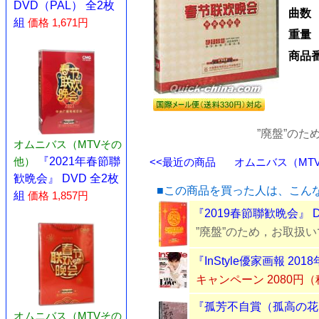
DVD（PAL） 全2枚
曲数
組
価格 1,671円
重量
商品
”廃盤”の
オムニバス（MTVその
他）
『2021年春節聯
<<最近の商品
オムニバス（MTV
歓晩会』 DVD 全2枚
■この商品を買った人は、こん
組
価格 1,857円
『2019春節聯歓晩会』 
”廃盤”のため，お取扱
『InStyle優家画報 20
キャンペーン 2080円
『孤芳不自賞（孤高の花）
オムニバス（MTVその