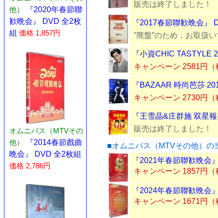
販売は終了しました！
他）
『2020年春節聯
歓晩会』 DVD 全2枚
『2017春節聯歓晩会』 
組
価格 1,857円
”廃盤”のため，お取扱
『小資CHIC TASTYL
キャンペーン 2581円
『BAZAAR 時尚芭莎 201
キャンペーン 2730円
『王雪晶&庄群施 双星報
販売は終了しました！
オムニバス（MTVその
他）
『2014春節戲曲
■オムニバス（MTVその他）の
晩会』 DVD 全2枚組
『2021年春節聯歓晩会』
価格 2,786円
キャンペーン 1857円
『2024年春節聯歓晩会』
キャンペーン 1671円