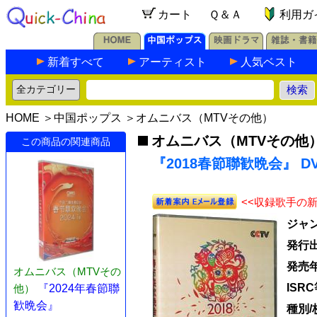
カート
Ｑ＆Ａ
利用ガ
新着すべて
アーティスト
人気ベスト
HOME
＞
中国ポップス
＞
オムニバス（MTVその他）
オムニバス（MTVその他
この商品の関連商品
『2018春節聯歓晩会』 DV
<<収録歌手の
ジャ
発行
発売
オムニバス（MTVその
ISR
他）
『2024年春節聯
歓晩会』
種別/