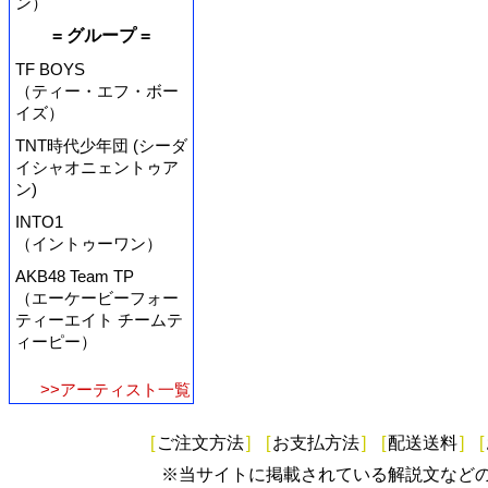
ン）
= グループ =
TF BOYS
（ティー・エフ・ボー
イズ）
TNT時代少年団 (シーダ
イシャオニェントゥア
ン)
INTO1
（イントゥーワン）
AKB48 Team TP
（エーケービーフォー
ティーエイト チームテ
ィーピー）
>>アーティスト一覧
[
ご注文方法
]
[
お支払方法
]
[
配送送料
]
[
※当サイトに掲載されている解説文など