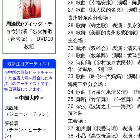
26. 歌曲《幸福安康》 演唱：
27. 歌曲《以人民的名义》 
贵州黔东南分会场：
周渝民(ヴィック・チ
28. 歌舞《蝉之歌》 表演：
ョウ)
出演『烈火如歌
29. 歌舞《美丽的贵州多彩的
（台湾版）』 DVD10
主会场：
枚組
30. 武术《双雄会》 表演：
31. 歌曲《牧羊辞》 演唱：黄
32. 诗朗诵《乡村振兴农民梦
最新注目アーティスト
华、梁武钦、刘国平
※中国の最新ヒットチャー
33. 歌曲《叫你一声妈妈》 演
トと当店人気を総合した今
注目のアーティストです。
海南三亚分会场：
毎日更新しています。
34. 歌曲《万泉河水清又清》
= 中国大陸 =
35. 舞蹈《竹竿舞》《斗笠舞》
36. 杂技《波涛之上——海燕
張靚穎
技巧队
（ジェーン・チャン）
主会场：
張碧晨
37. 相声剧《我爱诗词》 表演
（チャン・ビーチェ
38. 小品《高铁奇遇记》 表演
ン）