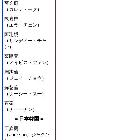
莫文蔚
（カレン・モク）
陳嘉樺
（エラ・チェン）
陳珊妮
（サンディー・チャ
ン）
范曉萱
（メイビス・ファン）
周杰倫
（ジェイ・チョウ）
蘇慧倫
（ターシー・スー）
齊秦
（チー・チン）
= 日本韓国 =
王嘉爾
（Jackson／ジャクソ