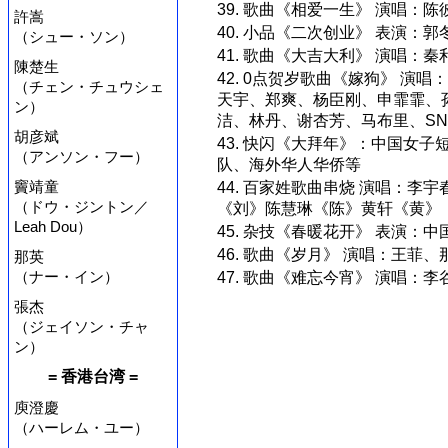
39. 歌曲《相爱一生》 演唱：
許嵩
40. 小品《二次创业》 表演：
（シュー・ソン）
41. 歌曲《大吉大利》 演唱：
陳楚生
42. 0点贺岁歌曲《嫁狗》 
（チェン・チュウシェ
天宇、郑爽、杨臣刚、申霏霏、
ン）
洁、林丹、谢杏芳、马布里、SN
胡彦斌
43. 快闪《大拜年》：中国女
（アンソン・フー）
队、海外华人华侨等
竇靖童
44. 百家姓歌曲串烧 演唱：
（ドウ・ジントン／
《刘》陈慧琳《陈》黄轩《黄》
Leah Dou）
45. 杂技《春暖花开》 表演：
46. 歌曲《岁月》 演唱：王菲、
那英
（ナー・イン）
47. 歌曲《难忘今宵》 演唱
張杰
（ジェイソン・チャ
ン）
= 香港台湾 =
庾澄慶
（ハーレム・ユー）