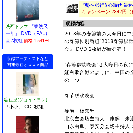
『勢在必行3 心時代 最終
キャンペーン 2842円
収録内容
映画ドラマ
『春晩又
一年』 DVD（PAL）
2018年の春節前の大晦日に
全2枚組
価格 1,541円
の春節特別番組”2018春節聯
会』 DVD 2枚組が新発売！
収録アーティストなど
”春節聯歓晩会”は大晦日の夜
関連最新オススメ商品
紅白歌合戦のように、中国の
の一つ。
春节联欢晚会
容祖兒(ジョイ・ヨン)
『小小』 CD1枚組
导演：杨东升
北京主会场主持人：康辉、朱
山东曲阜、泰安分会场主持人