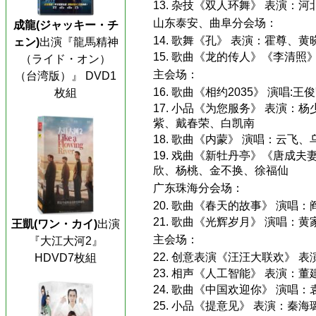
13. 杂技《双人环舞》 表演：
山东泰安、曲阜分会场：
成龍(ジャッキー・チ
14. 歌舞《孔》 表演：霍尊
ェン)
出演『龍馬精神
15. 歌曲《龙的传人》《李清
（ライド・オン）
主会场：
（台湾版）』 DVD1
16. 歌曲《相约2035》 演唱
枚組
17. 小品《为您服务》 表演
紫、戴春荣、白凯南
18. 歌曲《内蒙》 演唱：云
19. 戏曲《新牡丹亭》《唐成
欣、杨桃、金不换、徐福仙
广东珠海分会场：
20. 歌曲《春天的故事》 演唱
21. 歌曲《光辉岁月》 演唱：
王凱(ワン・カイ)
出演
主会场：
『大江大河2』
22. 创意表演《汪汪大联欢》 
HDVD7枚組
23. 相声《人工智能》 表演：
24. 歌曲《中国欢迎你》 演唱
25. 小品《提意见》 表演：秦