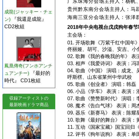
广东珠海分会场主持人：杨帆
贵州黔东南分会场主持人：马
成龍(ジャッキー・チェ
海南三亚分会场主持人：张泽
ン)
『我還是成龍』
CD2枚組
2018年中央电视台戊戌狗年春
主会场：
01. 开场歌舞《万紫千红中国
佟丽娅、胡可、沙溢、安吉、小
02. 歌舞《我的春晚我的年》
03. 相声《我爱诗词》 表演：
鳳凰傳奇(フンホアンチ
04. 歌曲《中国》 演唱：成
ュアンチー)
『最好的
呼斯楞、山东省莱州中华武校
時代』 CD1枚組
05. 歌曲《创业者》 演唱：韩磊
06. 小品《学车》 表演：表演
収録アーティストの
07. 歌曲《赞赞新时代》 演唱
最新映画ドラマ商品
08. 魔术《告白气球》 表演：
09. 器乐《新赛马》 表演：陈
10. 歌舞《最好的舞台》 表演
11. 互动《国家宝藏》国宝回
12. 评书《狗年说狗》 表演：