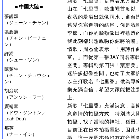
新歌「七里香」是帶著東方氣
= 中国大陸 =
山在「七里香」歌曲裡首度以
張靚穎
夜我的愛溢出就像雨水，窗台
（ジェーン・チャン）
遠愛你寫進詩的結尾，你是我
張碧晨
季節，而你的臉頰像田裡熟透
（チャン・ビーチェ
我此刻卻只想親吻你倔將的嘴
ン）
情歌，周杰倫表示：「用詩作
許嵩
富。」而從第一張JAY同名專
（シュー・ソン）
空間」專輯到第四張「葉惠美
陳楚生
迷許多想像空間，也給了大家
（チェン・チュウシェ
ン）
以主打歌名『七里香』做為專
樂充滿自信，希望大家能把注
胡彦斌
（アンソン・フー）
上。
新歌『七里香』充滿詩意，音
竇靖童
（ドウ・ジントン／
意劇情的拍攝方式，特別將大
Leah Dou）
拍攝，找了當地的神社、稻田
那英
目前正在日本拍攝電影，因此
（ナー・イン）
攝，這一次周杰倫沒有在音樂