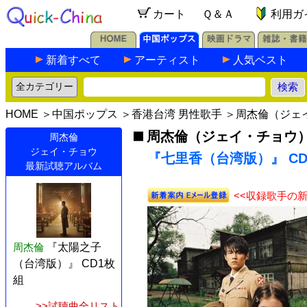
カート
Ｑ＆Ａ
利用ガ
新着すべて
アーティスト
人気ベスト
HOME
＞
中国ポップス
＞
香港台湾 男性歌手
＞
周杰倫（ジェ
周杰倫（ジェイ・チョウ
周杰倫
ジェイ・チョウ
『七里香（台湾版）』 CD+
最新試聴アルバム
<<収録歌手の
周杰倫
『太陽之子
（台湾版）』 CD1枚
組
>>試聴曲全リスト