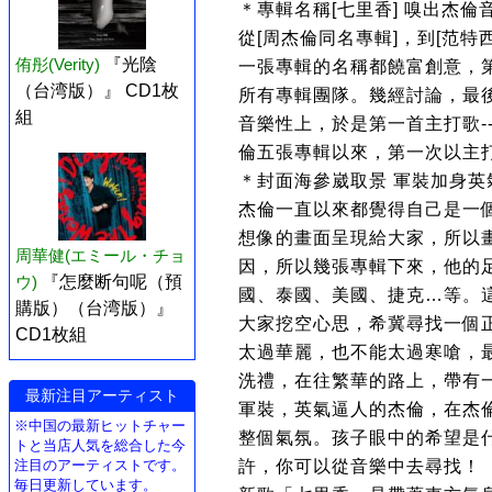
＊專輯名稱[七里香] 嗅出杰
從[周杰倫同名專輯]，到[范特西
侑彤(Verity)
『光陰
一張專輯的名稱都饒富創意，
（台湾版）』 CD1枚
所有專輯團隊。幾經討論，最
組
音樂性上，於是第一首主打歌-
倫五張專輯以來，第一次以主
＊封面海參崴取景 軍裝加身英
杰倫一直以來都覺得自己是一
想像的畫面呈現給大家，所以
周華健(エミール・チョ
因，所以幾張專輯下來，他的
ウ)
『怎麼断句呢（預
國、泰國、美國、捷克…等。
購版）（台湾版）』
大家挖空心思，希冀尋找一個
CD1枚組
太過華麗，也不能太過寒嗆，
洗禮，在往繁華的路上，帶有
最新注目アーティスト
軍裝，英氣逼人的杰倫，在杰
※中国の最新ヒットチャー
整個氣氛。孩子眼中的希望是
トと当店人気を総合した今
注目のアーティストです。
許，你可以從音樂中去尋找！
毎日更新しています。