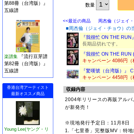
第88冊（台湾版）』
数量
五線譜
<<最近の商品
周杰倫（ジェイ・チ
■周杰倫（ジェイ・チョウ）の
『我很忙 ON THE RUN
長期品切れです。
『我很忙 ON THE RUN
楽譜集
『流行豆芽譜
キャンペーン 4086円
第82冊（台湾版）』
『驚嘆號（台湾版）』 C
五線譜
キャンペーン 4458円
香港台湾アーティスト
収録内容
最新オススメ商品
2004年リリースの再販アルバ
が新発売！
※現地発行予定日：11月8日
Young Lee(ヤング・リ
1.「七里香」完整版MV：特