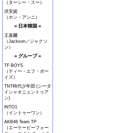
（ターシー・スー）
洪安妮
（ホン・アンニ）
= 日本韓国 =
王嘉爾
（Jackson／ジャクソ
ン）
= グループ =
TF BOYS
（ティー・エフ・ボー
イズ）
TNT時代少年団 (シーダ
イシャオニェントゥア
ン)
INTO1
（イントゥーワン）
AKB48 Team TP
（エーケービーフォー