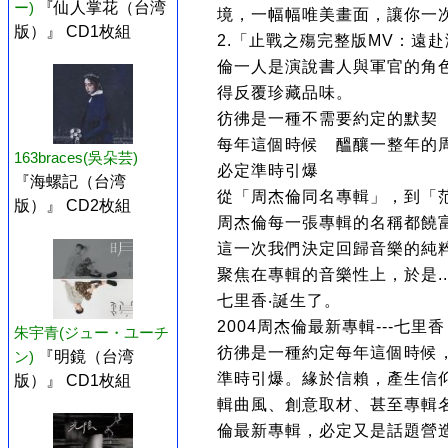
ー)
『仙人掌花（台湾
境，一幅幅唯美畫面，讓你一
版）』 CD1枚組
2.「止戰之殤完整版MV：遠
倫一人是演說書人與軍官的角
得反覆珍藏品味。
彷彿是一種不需要約定的默契
每年這個時候 醞釀一整年的
163braces(吳朵芸)
必定準時引爆
『海螺記（台湾
從「周杰倫同名專輯」，到「
版）』 CD2枚組
周杰倫每一張專輯的名稱都饒
這一次我們決定回歸音樂的純
聚焦在專輯的音樂性上，於是...
七里香‧誕生了。
2004周杰倫最新專輯---七里香
朱宇青(ジュー・ユーチ
彷彿是一種約定每年這個時候
ン)
『明鏡（台湾
準時引爆。緣於信賴，產生信
版）』 CD1枚組
輯曲風、創意取材、甚至專輯名
倫最新專輯，必定又是話題營