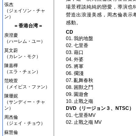
張杰
場景裡談純純的戀愛，導演也
（ジェイソン・チャ
營造出浪漫美感，周杰倫表示
ン）
感動。
= 香港台湾 =
CD
庾澄慶
01. 我的地盤
（ハーレム・ユー）
02. 七里香
莫文蔚
03. 藉口
（カレン・モク）
04. 外婆
陳嘉樺
05. 將軍
（エラ・チェン）
06. 擱淺
07. 亂舞春秋
范曉萱
（メイビス・ファン）
08. 困獸之鬥
09. 園遊會
陳珊妮
10. 止戰之殤
（サンディー・チャ
ン）
DVD（リージョン３、NTSC）
01. 七里香MV
周杰倫
02. 止戰之殤 MV
（ジェイ・チョウ）
蘇慧倫