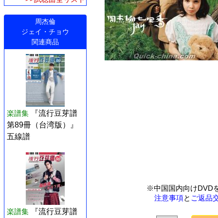
周杰倫
ジェイ・チョウ
関連商品
楽譜集
『流行豆芽譜
第89冊（台湾版）』
五線譜
※中国国内向けDVD
注意事項
と
ご返品
楽譜集
『流行豆芽譜