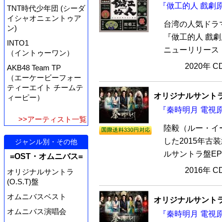
『做工的人 戲劇
TNT時代少年団 (シーダ
イシャオニェントゥア
台湾の人気ドラ
ン)
『做工的人 戲
INTO1
ニューリリース！
（イントゥーワン）
2020年 
AKB48 Team TP
（エーケービーフォー
ティーエイト チームテ
オリジナルサントラ
ィーピー）
『秦時明月 電視原
>>アーティスト一覧
陸毅（ルー・イ
した2015年
ジャンル別・その他
ルサントラ盤EP
=OST・オムニバス=
2016年 
オリジナルサントラ
(O.S.T)盤
オムニバスベスト
オリジナルサントラ
オムニバス演唱会
『秦時明月 電視原