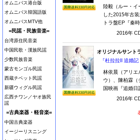
オムニバス港台版
陸毅（ルー・イ
オムニバス韓国語版
した2015年
オムニバスMTV他
トラ盤EP『秦時
=民謡・民族音楽=
2016年 
台湾原住民音楽
中国民歌・漢族民謡
オリジナルサントラ
少数民族音楽
『杜拉拉II 追婚
蒙古モンゴル民謡
林依晨（アリエ
西蔵チベット民謡
ウ）、陳柏霖（
新疆ウィグル民謡
国映画『追婚日記
広西チワン／ヤオ族民
2016年 
謡
=古典楽器・軽音楽=
中国古典楽器
イージーリスニング