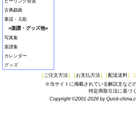
ヒーリング音楽
古典戯曲
童謡・儿歌
=楽譜・グッズ他=
写真集
楽譜集
カレンダー
グッズ
[
ご注文方法
]
[
お支払方法
]
[
配送送料
]
[
※当サイトに掲載されている解説文など
特定商取引法に基づ
Copyright ©2001-2026 by Quick-china.c