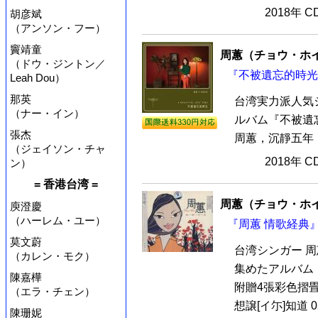
2018年 
胡彦斌
（アンソン・フー）
竇靖童
周蕙（チョウ・ホ
（ドウ・ジントン／
『不被遺忘的時光
Leah Dou）
那英
台湾実力派人気
（ナー・イン）
ルバム『不被遺
張杰
周蕙，沉靜五年，
（ジェイソン・チャ
2018年 
ン）
= 香港台湾 =
周蕙（チョウ・ホ
庾澄慶
（ハーレム・ユー）
『周蕙 情歌経典』
莫文蔚
台湾シンガー 
（カレン・モク）
集めたアルバム『
陳嘉樺
附贈4張彩色摺畳歌
（エラ・チェン）
想譲[イ尓]知道 02.
陳珊妮