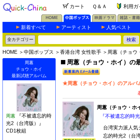
カート
Ｑ＆Ａ
利用ガ
新着すべて
アーティスト
人気ベスト
HOME
＞
中国ポップス
＞
香港台湾 女性歌手
＞周蕙（チョウ
周蕙（チョウ・ホイ）の最新
周蕙
チョウ・ホイ
最新試聴アルバム
★周蕙（チョウ・ホイ）のアルバム
周蕙（チョウ・ホ
周蕙
『不被遺忘的時
『不被遺忘的時光2
光2（台湾版）』
台湾実力派人気
CD1枚組
忘的時光2（台