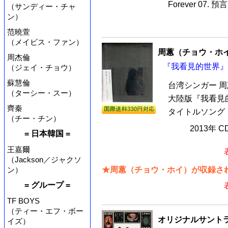
Forever 07. 預言
（サンディー・チャ
ン）
范曉萱
（メイビス・ファン）
周蕙（チョウ・ホ
周杰倫
『我看見的世界』 
（ジェイ・チョウ）
蘇慧倫
台湾シンガー 周
（ターシー・スー）
大陸版『我看見的
齊秦
タイトルソング「
（チー・チン）
2013年 
= 日本韓国 =
王嘉爾
（Jackson／ジャクソ
ン）
★周蕙（チョウ・ホイ）が収録され
= グループ =
TF BOYS
（ティー・エフ・ボー
オリジナルサントラ
イズ）