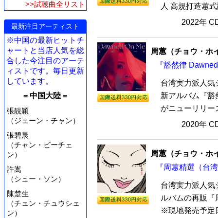
>>試聴曲全リスト
人 高規打造蕙式
2022年 
最新注目アーティスト
※中国の最新ヒットチ
ャートと当店人気を総
周蕙（チョウ・ホ
合した今注目のアーテ
『豁然律 Dawne
ィストです。毎日更新
しています。
台湾実力派人気シ
= 中国大陸 =
新アルバム『豁然律
がニューリリース！王
張靚穎
（ジェーン・チャン）
2020年 
張碧晨
（チャン・ビーチェ
周蕙（チョウ・ホ
ン）
『周蕙精選（台湾版
許嵩
（シュー・ソン）
台湾実力派人気シ
陳楚生
ルバムの再販『
（チェン・チュウシェ
※現地発売予定日：
ン）