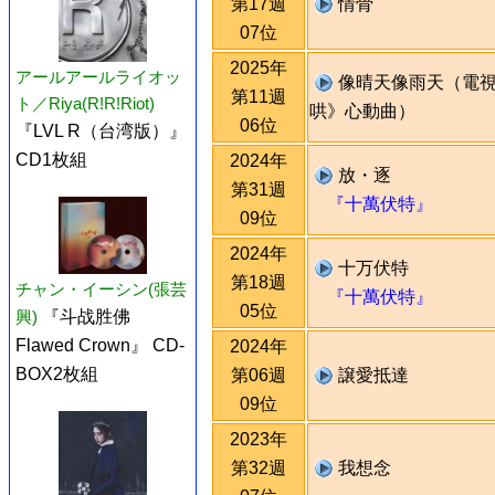
第17週
情骨
07位
2025年
アールアールライオッ
像晴天像雨天（電
第11週
ト／Riya(R!R!Riot)
哄》心動曲）
06位
『LVL R（台湾版）』
CD1枚組
2024年
放・逐
第31週
『十萬伏特』
09位
2024年
十万伏特
第18週
チャン・イーシン(張芸
『十萬伏特』
05位
興)
『斗战胜佛
Flawed Crown』 CD-
2024年
BOX2枚組
第06週
譲愛抵達
09位
2023年
第32週
我想念