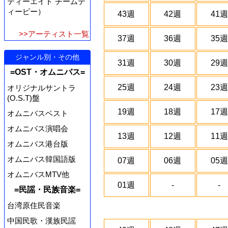
ティーエイト チームテ
ィーピー）
43週
42週
41週
>>アーティスト一覧
37週
36週
35週
ジャンル別・その他
31週
30週
29週
=OST・オムニバス=
25週
24週
23週
オリジナルサントラ
(O.S.T)盤
19週
18週
17週
オムニバスベスト
オムニバス演唱会
13週
12週
11週
オムニバス港台版
オムニバス韓国語版
07週
06週
05週
オムニバスMTV他
01週
-
-
=民謡・民族音楽=
台湾原住民音楽
中国民歌・漢族民謡