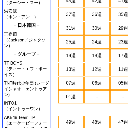
43週
42週
41週
（ターシー・スー）
洪安妮
37週
36週
35週
（ホン・アンニ）
= 日本韓国 =
31週
30週
29週
王嘉爾
（Jackson／ジャクソ
25週
24週
23週
ン）
= グループ =
19週
18週
17週
TF BOYS
（ティー・エフ・ボー
13週
12週
11週
イズ）
TNT時代少年団 (シーダ
07週
06週
05週
イシャオニェントゥア
ン)
01週
-
-
INTO1
（イントゥーワン）
AKB48 Team TP
49週
48週
47週
（エーケービーフォー