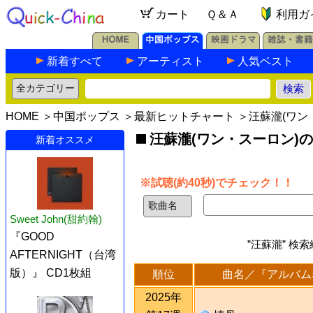
カート
Ｑ＆Ａ
利用ガ
新着すべて
アーティスト
人気ベスト
HOME
＞
中国ポップス
＞
最新ヒットチャート
＞汪蘇瀧(ワン
汪蘇瀧(ワン・スーロン)
新着オススメ
※試聴(約40秒)でチェック！！
Sweet John(甜約翰)
『GOOD
”汪蘇瀧” 検
AFTERNIGHT（台湾
版）』 CD1枚組
順位
曲名／『アルバム
2025年