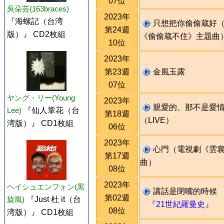
07位
吳朵芸(163braces)
2023年
『海螺記（台湾
只想把你偷偷蔵好
第24週
版）』 CD2枚組
《偷偷蔵不住》主題曲
10位
2023年
第23週
金風玉露
07位
ヤング・リー(Young
2023年
親愛的、那不是愛
Lee)
『仙人掌花（台
第18週
（LIVE）
湾版）』 CD1枚組
06位
2023年
心門（電視劇《雲
第17週
曲）
08位
2023年
ヘイシュエンフォン(黑
講話是閉嘴的時候
第02週
旋風)
『Just 杜 it（台
『21世紀羅曼史』
08位
湾版）』 CD1枚組