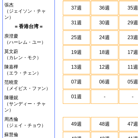
張杰
37週
36週
35週
（ジェイソン・チャ
ン）
31週
30週
29週
= 香港台湾 =
庾澄慶
25週
24週
23週
（ハーレム・ユー）
莫文蔚
19週
18週
17週
（カレン・モク）
陳嘉樺
13週
12週
11週
（エラ・チェン）
07週
06週
05週
范曉萱
（メイビス・ファン）
01週
-
-
陳珊妮
（サンディー・チャ
ン）
周杰倫
49週
48週
47週
（ジェイ・チョウ）
蘇慧倫