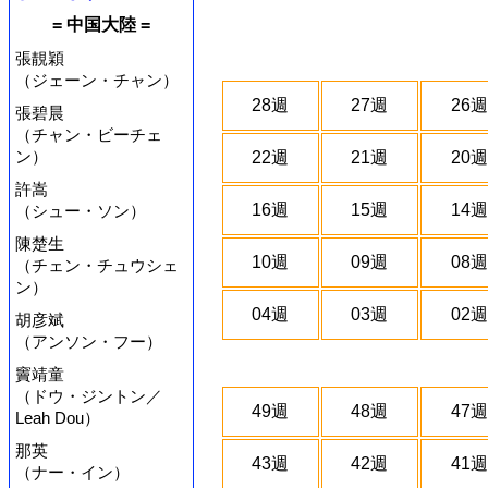
= 中国大陸 =
張靚穎
（ジェーン・チャン）
28週
27週
26週
張碧晨
（チャン・ビーチェ
ン）
22週
21週
20週
許嵩
16週
15週
14週
（シュー・ソン）
陳楚生
10週
09週
08週
（チェン・チュウシェ
ン）
04週
03週
02週
胡彦斌
（アンソン・フー）
竇靖童
（ドウ・ジントン／
49週
48週
47週
Leah Dou）
那英
43週
42週
41週
（ナー・イン）