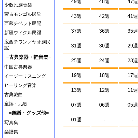
49週
48週
47週
少数民族音楽
蒙古モンゴル民謡
43週
42週
41週
西蔵チベット民謡
37週
36週
35週
新疆ウィグル民謡
広西チワン／ヤオ族民
31週
30週
29週
謡
=古典楽器・軽音楽=
25週
24週
23週
中国古典楽器
19週
18週
17週
イージーリスニング
ヒーリング音楽
13週
12週
11週
古典戯曲
童謡・儿歌
07週
06週
05週
=楽譜・グッズ他=
01週
-
-
写真集
楽譜集