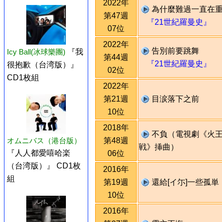
2022年
為什麼難過一直在
第47週
『21世紀羅曼史』
07位
2022年
告別前要跳舞
Icy Ball(冰球樂團)
『我
第44週
『21世紀羅曼史』
很抱歉（台湾版）』
02位
CD1枚組
2022年
第21週
目涙落下之前
10位
2018年
不負（電視劇《火
第48週
オムニバス（港台版）
戦》挿曲）
『人人都愛嘻哈楽
06位
（台湾版）』 CD1枚
2016年
組
第19週
還給[イ尓]一些孤単
10位
2016年