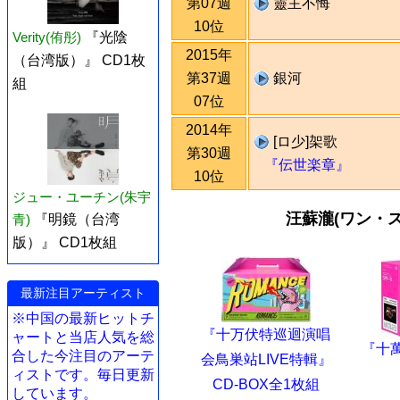
第07週
靈主不悔
10位
Verity(侑彤)
『光陰
2015年
（台湾版）』 CD1枚
第37週
銀河
組
07位
2014年
[ロ少]架歌
第30週
『伝世楽章』
10位
ジュー・ユーチン(朱宇
汪蘇瀧(ワン・
青)
『明鏡（台湾
版）』 CD1枚組
最新注目アーティスト
※中国の最新ヒットチ
『十万伏特巡迴演唱
ャートと当店人気を総
『十萬
合した今注目のアーテ
会鳥巣站LIVE特輯』
ィストです。毎日更新
CD-BOX全1枚組
しています。