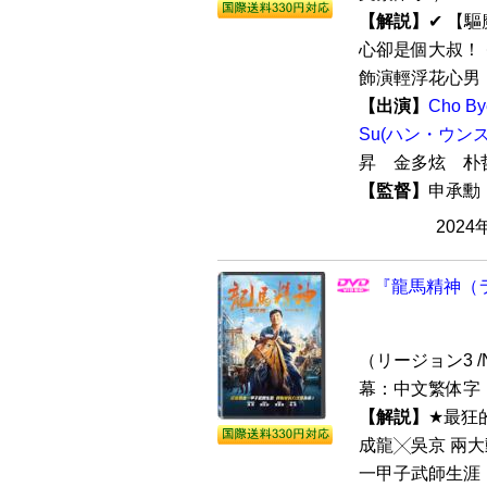
【解説】
✔︎ 
心卻是個大叔！ 
飾演輕浮花心男！ 
【出演】
Cho 
Su(ハン・ウンス
昇 金多炫 
【監督】
申承
2024
『龍馬精神（ラ
（リージョン3 /N
幕：中文繁体字 
【解説】
★最狂
成龍╳吳京 兩
一甲子武師生涯 