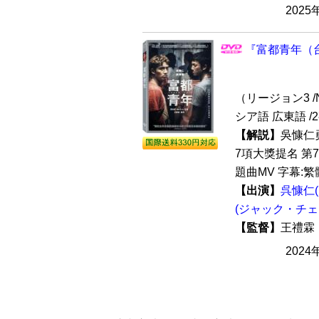
2025
『富都青年（台
（リージョン3 /N
シア語 広東語 /
【解説】
吳慷仁
7項大獎提名 第
題曲MV 字幕:繁
【出演】
呉慷仁
(ジャック・チェ
【監督】
王禮
2024