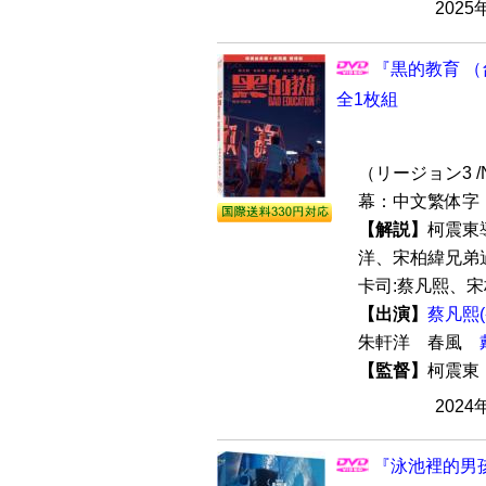
2025
『黒的教育 （
全1枚組
（リージョン3 /N
幕：中文繁体字 
【解説】
柯震東
洋、宋柏緯兄弟
卡司:蔡凡熙、宋
【出演】
蔡凡熙
朱軒洋 春風
【監督】
柯震
2024
『泳池裡的男孩