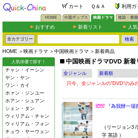
カート
Ｑ＆Ａ
利用ガ
おすすめ
新着リスト
人気
HOME
＞
映画ドラマ
＞
中国映画ドラマ
＞新着商品
中国映画ドラマDVD 新着
人気俳優で探す！
チャン・イーシン
ヤン・ヤン
只今、全ジャンルの”DVD”の
ワン・カイ
ホァン・ジンユー
ホアン・シュアン
『為我辦一場西
シェン・タン
ウィリアム・チャン
ウィリアム・フォン
（リージョン3 /
チュウ・ヤーウェン
字 英語 ）