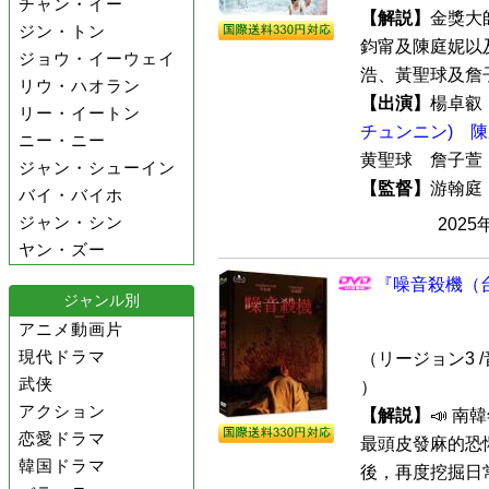
チャン・イー
【解説】
金獎大
ジン・トン
鈞甯及陳庭妮以
ジョウ・イーウェイ
浩、黃聖球及詹子
リウ・ハオラン
【出演】
楊卓
リー・イートン
チュンニン)
陳
ニー・ニー
黄聖球 詹子
ジャン・シューイン
【監督】
游翰
バイ・バイホ
ジャン・シン
2025
ヤン・ズー
『噪音殺機（台
ジャンル別
アニメ動画片
現代ドラマ
（リージョン3 /
武侠
）
アクション
【解説】
📣 
恋愛ドラマ
最頭皮發麻的恐懼
韓国ドラマ
後，再度挖掘日常