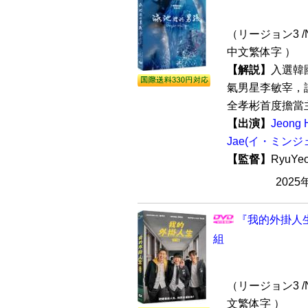
（リージョン3 /N
中文繁体字 ）
【解説】
入選韓
氣男星李敏宰，
全孝彬首度擔當主
【出演】
Jeong
Jae(イ・ミンジ
【監督】
RyuYe
2025
『我的外掛人生
組
（リージョン3 /N
文繁体字 ）