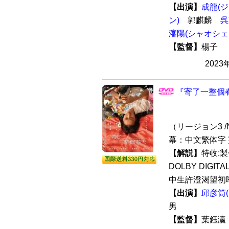
【出演】
成龍(
ン)
郭麒麟
呉
瀋陽(シャオシェ
【監督】
楊子
2023
『寄了一整個春
（リージョン3 /N
幕：中文繁体字 
【解説】
特收:製
DOLBY DIGI
中生許澄渴望初嗜
【出演】
邱彦筒
男
【監督】
葉鈺