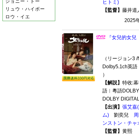
ジョニー・トー
ヒトミ)
リュウ・ハイボー
【監督】
藤井
ロウ・イエ
2025
『女兒的女兒（
（リージョン3 /N
Dolby5.1ch英
）
【解説】
特收:
語︱粵語DOLBY 
DOLBY DIGITAL
【出演】
張艾嘉
ム)
劉奕兒
周
ンストン・チャ
【監督】
黄熙