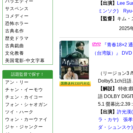
バラエティー
【出演】
Lee S
サスペンス
ミンソク)
Ryu
コメディー
【監督】
キム
恐怖ホラー
2025
古典名作
歴史ドラマ
『青春18×2
古典戯曲
文化教養
（台湾版）』 DVD
美国電影-中文字幕
（リージョン3 /N
話題監督で探す！
Dolby5.1ch
アン・リー
【解説】
特收:
チャン・イーモウ
語 DOLBY DIGI
チェン・カイコー
5.1 螢幕比:2.39 
フォン・シャオガン
ツイ・ハーク
【出演】
許光漢
ウォン・カーウァイ
ラ・カヤ)
張孝
ジャ・ジャンクー
ダ・シュンスケ)