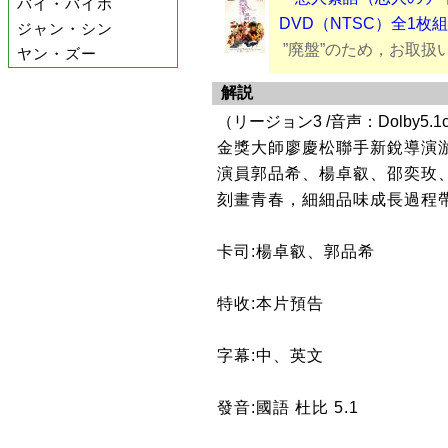
バイ・バイホ
DVD（NTSC）全1枚組
ジャン・シン
”廃盤”のため，お取扱
ヤン・ズー
解説
（リージョン3 /音声：Dolby5.
金獎大師廖慶松聯手新銳導演
演員郭品希、楊卓叡、邵奕玫
刻畫青春，細細品味成長過程
卡司:楊卓叡、郭品希
特收:本片預告
字幕:中、英文
發音:國語 杜比 5.1