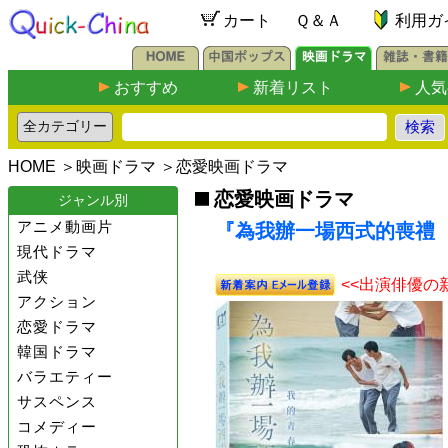
カート
Ｑ＆Ａ
利用ガ
おすすめ
新着リスト
人気
HOME
＞
映画ドラマ
＞
恋愛映画ドラマ
恋愛映画ドラマ
ジャンル別
アニメ動画片
『為我辦一場西式的喪禮（台
現代ドラマ
武侠
<<出演俳優の
アクション
恋愛ドラマ
韓国ドラマ
バラエティー
サスペンス
コメディー