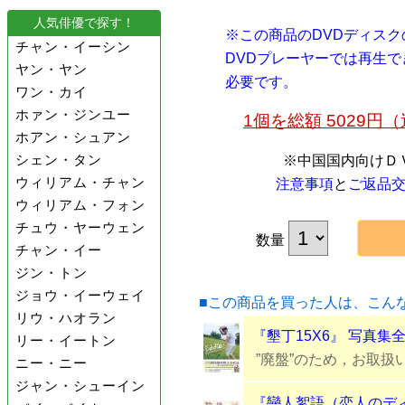
人気俳優で探す！
※この商品のDVDディス
チャン・イーシン
DVDプレーヤーでは再生
ヤン・ヤン
必要です。
ワン・カイ
ホァン・ジンユー
1個を総額 5029
ホアン・シュアン
シェン・タン
※中国国内向けＤ
ウィリアム・チャン
注意事項
と
ご返品
ウィリアム・フォン
チュウ・ヤーウェン
数量
チャン・イー
ジン・トン
ジョウ・イーウェイ
■この商品を買った人は、こん
リウ・ハオラン
『墾丁15X6』 写真集
リー・イートン
”廃盤”のため，お取扱
ニー・ニー
ジャン・シューイン
『戀人絮語（恋人のデ