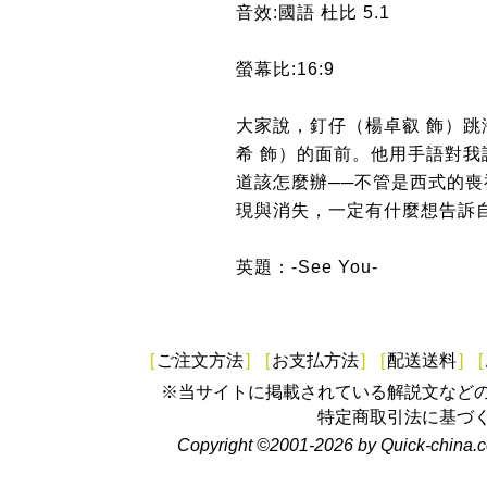
音效:國語 杜比 5.1
螢幕比:16:9
大家說，釘仔（楊卓叡 飾）
希 飾）的面前。他用手語對
道該怎麼辦──不管是西式的
現與消失，一定有什麼想告訴
英題：-See You-
[
ご注文方法
]
[
お支払方法
]
[
配送送料
]
[
※当サイトに掲載されている解説文など
特定商取引法に基づ
Copyright ©2001-2026 by Quick-china.c