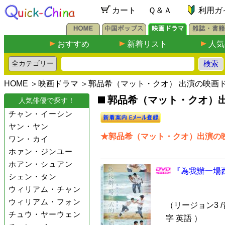
カート
Ｑ＆Ａ
利用ガ
おすすめ
新着リスト
人気
HOME
＞
映画ドラマ
＞郭品希（マット・クオ） 出演の映画
郭品希（マット・クオ）出
人気俳優で探す！
チャン・イーシン
ヤン・ヤン
★郭品希（マット・クオ）出演の映
ワン・カイ
ホァン・ジンユー
ホアン・シュアン
『為我辦一場西
シェン・タン
ウィリアム・チャン
ウィリアム・フォン
（リージョン3 /
チュウ・ヤーウェン
字 英語 ）