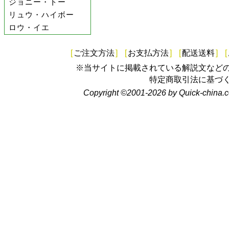
ジョニー・トー
リュウ・ハイボー
ロウ・イエ
[
ご注文方法
]
[
お支払方法
]
[
配送送料
]
[
※当サイトに掲載されている解説文など
特定商取引法に基づ
Copyright ©2001-2026 by Quick-china.c