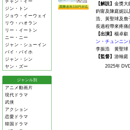
チャン・イー
【解説】
金獎大
ジン・トン
鈞甯及陳庭妮以
ジョウ・イーウェイ
浩、黃聖球及詹
リウ・ハオラン
長過程帶來疼痛的
リー・イートン
【出演】
楊卓
ニー・ニー
ン・チュンニン
ジャン・シューイン
李振浩 黄聖
バイ・バイホ
【監督】
游翰
ジャン・シン
2025年 D
ヤン・ズー
ジャンル別
アニメ動画片
現代ドラマ
武侠
アクション
恋愛ドラマ
韓国ドラマ