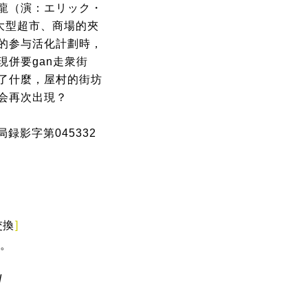
龍（演：エリック・
大型超市、商場的夾
的参与活化計劃時，
併要gan走衆街
了什麼，屋村的街坊
会再次出現？
録影字第045332
交換
]
。
d