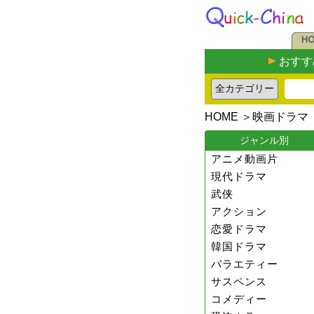
おすす
HOME
＞
映画ドラマ
ジャンル別
アニメ動画片
現代ドラマ
武侠
アクション
恋愛ドラマ
韓国ドラマ
バラエティー
サスペンス
コメディー