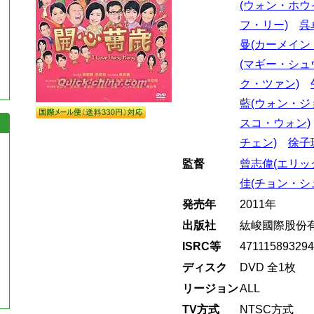
(ウォン・ホウ
フ・リー)
呉
曼(カーメイン
(マギー・シュ
ク・ツァン)
藍(ウォン・ジ
スコ・ウォン)
チェン)
徐子
監督
曾志偉(エリッ
佳(チョン・シ
発売年
2011年
出版社
紘峻國際股份
ISRC等
47111589329
ディスク
DVD 全1枚
リージョン
ALL
TV方式
NTSC方式