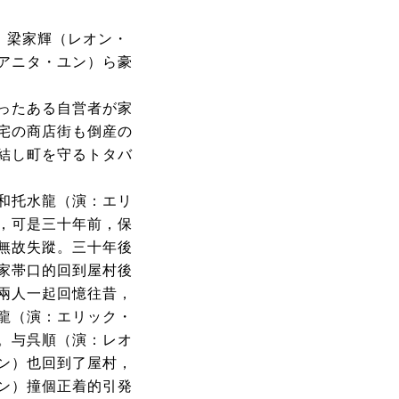
、梁家輝（レオン・
アニタ・ユン）ら豪
ったある自営者が家
宅の商店街も倒産の
結し町を守るトタバ
和托水龍（演：エリ
，可是三十年前，保
無故失蹤。三十年後
家帯口的回到屋村後
兩人一起回憶往昔，
龍（演：エリック・
。与呉順（演：レオ
ン）也回到了屋村，
ン）撞個正着的引発