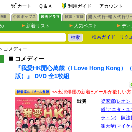
カート
Ｑ＆Ａ
利用ガイド
アカウント
め
新着リスト
人気ベスト
ディ
検索ガイド
リク
＞
コメディー
コメディー
『我愛HK開心萬歳（I Love Hong Kong）
版）』 DVD 全1枚組
<<出演俳優の新着Eメールが欲しい方
出演
梁家輝(レオン
儀(アニタ・ユ
ラ・ン)
陳法
謝天華(マイケ