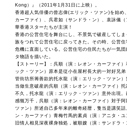
Kong）』（2011年1月31日に上映）。
香港超人気俳優の曾志偉(エリック・ツァン)を始め
カーファイ）、呉君如（サンドラ・ン）、袁詠儀（
華香港スターたちが主演！
香港の公営住宅を舞台にし、不景気で破産してしま
族をつれて公営住宅に戻ってきた。その時、公営住
危機に直面している。公営住宅の住民たちが一気団
タ物語を描いた。
【ストーリー】：呉順（演：レオン・カーファイ）
ック・ツァン）原本是従小在屋村長大的一対好兄弟
管街坊所籌善款的托水龍（演：エリック・ツァン）
当做生意破産的呉順（演：レオン・カーファイ）托
不久，托水龍（演：エリック・ツァン）意外出現。
感慨万千，呉順（演：レオン・カーファイ）対于阿
ツァン）所述自己多年来的離奇経暦，隻当是講笑話
ン・カーファイ）青梅竹馬的素貞（演：アニタ・ユ
旧情人相見深夜裸身独処，被順嫂（演：サンドラ・