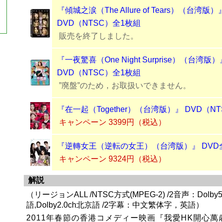
『傾城之涙（The Allure of Tears）（台湾版）
DVD（NTSC）全1枚組
販売を終了しました。
『一夜驚喜（One Night Surprise）（台湾版）
DVD（NTSC）全1枚組
”廃盤”のため，お取扱いできません。
『在一起（Together）（台湾版）』 DVD（N
キャンペーン 3399円（税込）
『逆轉女王（逆転の女王）（台湾版）』 DVD
キャンペーン 9324円（税込）
解説
（リージョンALL /NTSC方式(MPEG-2) /2音声：Dolby5
語,Dolby2.0ch北京語 /2字幕：中文繁体字，英語）
2011年春節の香港コメディー映画『我愛HK開心萬歳（I