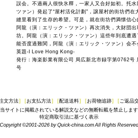
誤会。不過兩人很快氷釋，一家人又合好如初。托水
ツァン）発起了“屋村活化計劃”，譲屋村的街坊們在
縫里看到了生存的希望。可是，就在街坊們満懐信心
阿龍（演：エリック・ツァン）再次消失，大財団出現
坊。阿龍（演：エリック・ツァン）這些年到底遭遇
能否度過難関，阿龍（演：エリック・ツァン）会不
英題-I Love Hong Kong-
発行：海楽影業有限公司 局広新北市録字第0762号 局
号
注文方法
]
[
お支払方法
]
[
配送送料
]
[
お荷物追跡
]
[
ご返品
当サイトに掲載されている解説文などの無断転載を禁止します
特定商取引法に基づく表示
Copyright ©2001-2026 by Quick-china.com All Rights Reserve