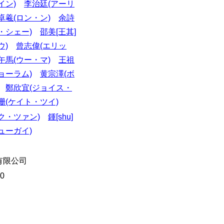
イン)
李治廷(アーリ
卓羲(ロン・ン)
余詩
・シェー)
邵美[王其]
ウ)
曾志偉(エリッ
午馬(ウー・マ)
王祖
ョーラム)
黄宗澤(ボ
鄭欣宜(ジョイス・
珊(ケイト・ツイ)
ク・ツァン)
鍾[shu]
ューガイ)
有限公司
40