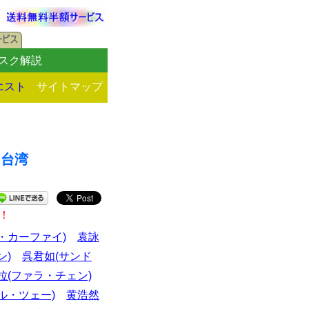
スク解説
エスト
サイトマップ
（台湾
！
・カーファイ)
袁詠
ン)
呉君如(サンド
拉(ファラ・チェン)
ル・ツェー)
黄浩然