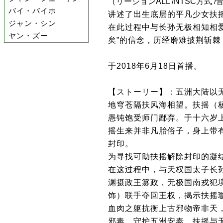
（リージョンALL /NTSC方式 
バイ・バイホ
讲述了出生底层的平凡少女扶
ジャン・シン
在此过程中与长孙无极相知相
ヤン・ズー
矣”的信念，历经磨难披荆斩
于2018年6月18日首播。
【ストーリー】：五洲大陆以
地穹苍隔扶风海相望。扶摇（
愚钝饱受师门鄙弃。于十六岁上
摇生来并非凡胎俗子，身上带
封印。
为寻找可助扶摇解除封印的凝
在这过程中，与天权国太子长
渊摄政王篡政，无极国南戎犯
饰）联手夺回王权，揭示扶摇
血肉之躯抗衡上古邪物帝非天
邪毒，守护五洲安泰。扶摇与