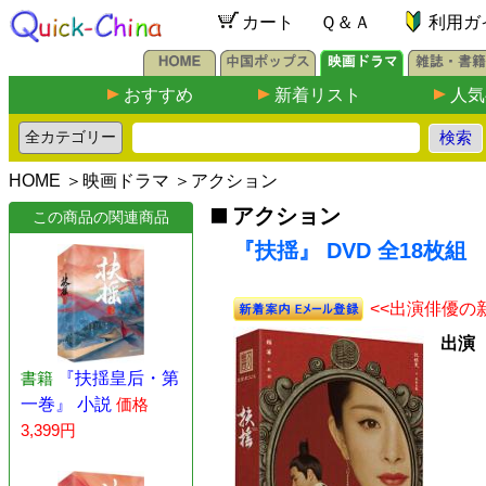
カート
Ｑ＆Ａ
利用ガ
おすすめ
新着リスト
人気
HOME
＞
映画ドラマ
＞
アクション
アクション
この商品の関連商品
『扶揺』 DVD 全18枚組
<<出演俳優の
出演
書籍
『扶揺皇后・第
一巻』 小説
価格
3,399円