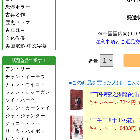
恐怖ホラー
古典名作
発送
歴史ドラマ
古典戯曲
※中国国内向けＤ
文化教養
注意事項
と
ご返品
美国電影-中文字幕
話題監督で探す！
数量
アン・リー
チャン・イーモウ
■この商品を買った人は、こん
チェン・カイコー
フォン・シャオガン
『三国機密之潜龍在淵』 
ツイ・ハーク
キャンペーン 7244円
ウォン・カーウァイ
ジャ・ジャンクー
『三生三世十里桃花』 D
ジョニー・トー
キャンペーン 8433円
リュウ・ハイボー
ロウ・イエ