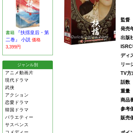
監督
発売
書籍
『扶揺皇后・第
出版
二巻』 小説
価格
ISR
3,399円
ディ
リー
ジャンル別
アニメ動画片
TV方
現代ドラマ
話数
武侠
重量
アクション
商品
恋愛ドラマ
参考
韓国ドラマ
バラエティー
販売
サスペンス
コメディー
ポイ