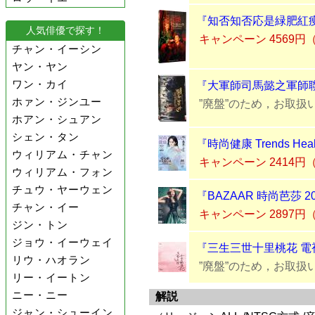
『知否知否応是緑肥紅痩』
人気俳優で探す！
キャンペーン 4569円
チャン・イーシン
ヤン・ヤン
ワン・カイ
『大軍師司馬懿之軍師聯
ホァン・ジンユー
”廃盤”のため，お取扱
ホアン・シュアン
シェン・タン
『時尚健康 Trends He
ウィリアム・チャン
キャンペーン 2414
ウィリアム・フォン
チュウ・ヤーウェン
『BAZAAR 時尚芭莎 
チャン・イー
キャンペーン 2897
ジン・トン
ジョウ・イーウェイ
『三生三世十里桃花 電
リウ・ハオラン
”廃盤”のため，お取扱
リー・イートン
ニー・ニー
解説
ジャン・シューイン