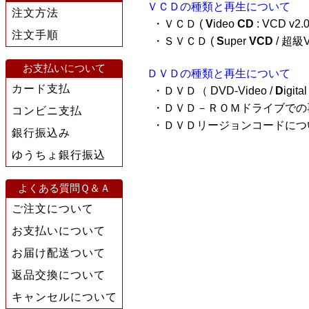
ＶＣＤの種類と再生について
注文方法
・ＶＣＤ (
V
ideo
CD
: VCD v2.0
注文手順
・ＳＶＣＤ (
S
uper
VCD
/ 超級VC
お支払いについて
ＤＶＤの種類と再生について
カード支払
・ＤＶＤ（ DVD-Video /
D
igita
・ＤＶＤ－ＲＯＭドライブでの
コンビニ支払
・ＤＶＤリージョンコードにつ
銀行振込み
ゆうちょ銀行振込
よくある質問Ｑ＆Ａ
ご注文について
お支払いについて
お届け配送ついて
返品交換について
キャンセルについて