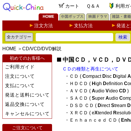
カート
Ｑ＆Ａ
利用ガ
注文方法
支払方法
発送と
HOME
＞
CD/VCD/DVD解説
初めてのお客様へ
中国ＣＤ，ＶＣＤ，ＤＶ
ご利用ガイド
ＣＤの種類と再生について
注文について
・ＣＤ (
C
ompact
D
isc
D
igital
A
・ＨＤＣＤ (
H
igh
D
efinition
C
o
支払について
・ＡＶＣＤ (
A
udio
V
ideo
CD
)
発送と送料について
・ＳＡＣＤ (
S
uper
A
udio
C
omp
返品交換について
・ＤＳＤ ＣＤ (
D
irect
S
tream
D
・ＸＲＣＤ ( e
X
tended
R
esolut
キャンセルについて
・Ｅｎｈａｎｃｅｄ ＣＤ (
Enh
ご注文について