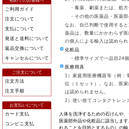
初めてのお客様へ
・毒薬、劇薬または、処方
ご利用ガイド
・その他の医薬品・医薬部
注文について
なお、自己判断で使用すると
支払について
薬品は、数量にかかわらず医
発送と送料について
の個人による輸入は認められ
返品交換について
化粧品
キャンセルについて
・標準サイズで一品目24
医療用具
ご注文について
1）家庭用医療機器等（例：
注文方法
位（１セット）。なお、医家
注文手順
は認められません。
2）使い捨てコンタクトレン
お支払いについて
カード支払
人体を洗浄するための石けんや、
医薬部外品や化粧品に該当します
コンビニ支払
れることを目的とするもの）の輸