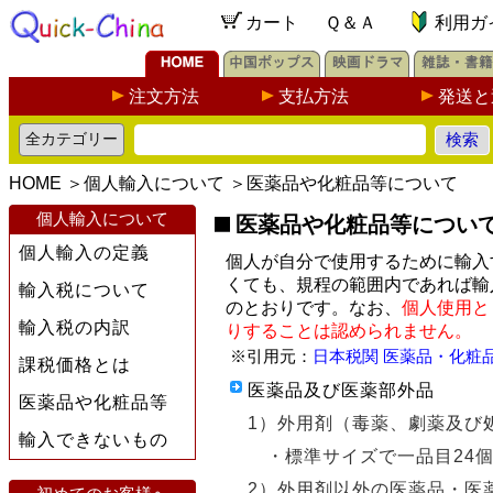
カート
Ｑ＆Ａ
利用ガ
注文方法
支払方法
発送と
HOME
＞
個人輸入について
＞
医薬品や化粧品等について
個人輸入について
医薬品や化粧品等につい
個人輸入の定義
個人が自分で使用するために輸入
くても、規程の範囲内であれば輸
輸入税について
のとおりです。なお、
個人使用と
輸入税の内訳
りすることは認められません。
※引用元：
日本税関 医薬品・化粧
課税価格とは
医薬品及び医薬部外品
医薬品や化粧品等
1）外用剤（毒薬、劇薬及び
輸入できないもの
・標準サイズで一品目24
2）外用剤以外の医薬品・医