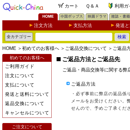
カート
Ｑ＆Ａ
利用ガ
注文方法
支払方法
発送と
HOME
＞
初めてのお客様へ
＞
ご返品交換について
＞
ご返品
初めてのお客様へ
ご返品方法とご返品先
ご利用ガイド
ご返品・商品交換等に関する弊
注文について
ご返品方法
支払について
・必ず事前に弊店の返品係
発送と送料について
メールをお受けください。
返品交換について
せんので、予めご了承くだ
キャンセルについて
ご注文について