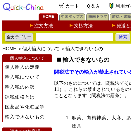
カート
Ｑ＆Ａ
利用ガ
注文方法
支払方法
発送と
HOME
＞
個人輸入について
＞
輸入できないもの
個人輸入について
輸入できないもの
個人輸入の定義
関税法でその輸入が禁止されてい
輸入税について
以下のものについては、関税法でそ
輸入税の内訳
11）。これらの禁止されているも
こととなります（関税法の罰条）。
課税価格とは
医薬品や化粧品等
輸入できないもの
麻薬、向精神薬、大麻、
煙具