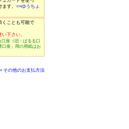
シュカードを使っ
けます。
=>ゆうちょ
頂くことも可能で
使い下さい。
合口座（旧：ぱるる口
替口座」用の用紙はお
。
=> その他のお支払方法