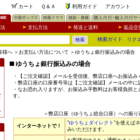
カート
Ｑ＆Ａ
利用ガイド
アカウント
方法
支払方法
発送と送料
返品交
検索ガイド
リク
客様へ
＞
お支払い方法について
＞
ゆうちょ銀行振込みの場合
ゆうちょ銀行振込みの場合
・【ご注文確認】メールを受信後、弊店口座へお振込み
・弊店口座の口座番号等は【ご注文確認】メールの中に
・なお恐れ入りますが、お振込み手数料はお客様負担と
て
す。
て
＜弊店口座（ゆうちょ総合口座）への振り
”
ゆうちょダイレクト
”を使えば
インターネットで！
みいただけます。