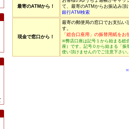
お客様のゆうちょ通帳かキャッ
最寄のATMから！
て、最寄のATMからお振込み頂
銀行ATM検索
最寄の郵便局の窓口でお支払い
す。
「総合口座用」の振替用紙をお
現金で窓口から！
※弊店口座は記号１から始まる総
座）です。記号０から始まる「振
使い頂けませんのでご注意下さい
て