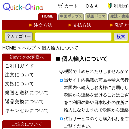
カート
Ｑ＆Ａ
利用ガ
注文方法
支払方法
発送と
HOME
＞
ヘルプ
＞
個人輸入について
初めてのお客様へ
個人輸入について
ご利用ガイド
Q.税関で止められたりしませんか？
注文について
当サイト内掲載の商品や輸入代行
支払について
本国内へ輸入しお客様にお届けし
発送と送料について
税関から連絡を受けることはござ
返品交換について
をご利用の際や日本以外の住所に
輸入になりますので税関から連絡
キャンセルについて
代行サービスのうち購入代行をご
ご注文について
ご覧ください。