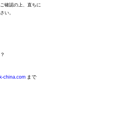
ご確認の上、直ちに
さい。
？
k-china.com
まで