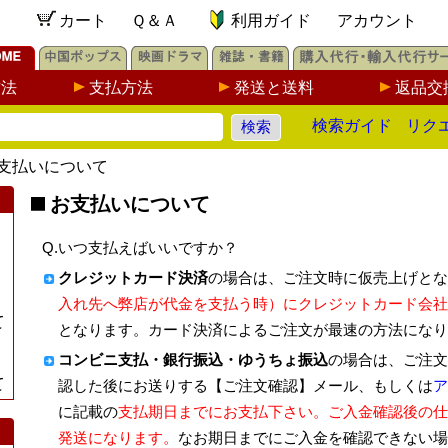
カート
Ｑ＆Ａ
利用ガイド
アカウント
方法
支払方法
発送と送料
返品交
検索ガイド
リク
支払いについて
お支払いについて
Q.いつ支払えばいいですか？
クレジットカード決済
の場合は、ご注文時に仮売上げとな
入れ先へ弊店が代金を支払う時）にクレジットカード会社
て
となります。カード決済によるご注文が最速の方法になり
コンビニ支払・銀行振込・ゆうちょ振込
の場合は、ご注文
て
認した後にお送りする【ご注文確認】メール、もしくは
ア
に記載の
支払期日までにお支払下さい。ご入金確認後の仕
発送になります。
なお期日までにご入金を確認できない場