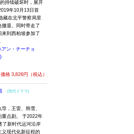
务的持续破坏时，展开
19年10月13日首
隐藏在北平警察局里
急撤退。同时带走了
阳来到西柏坡参加了
.
ホアン・チーチョ
)
格 3,826円（税込）
組
(現代ドラマ)
执导，王雷、韩雪、
点剧。 于2022年
述了新时代运河沿岸
主义现代化新征程的