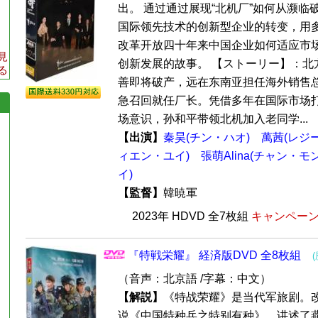
出。 通过通过展现“北机厂”如何从濒临
国际领先技术的创新型企业的转变，用多
改革开放四十年来中国企业如何适应市
見
创新发展的故事。 【ストーリー】：北
る
善即将破产，远在东南亚担任海外销售
急召回就任厂长。凭借多年在国际市场
场意识，孙和平带领北机加入老同学...
【出演】
秦昊(チン・ハオ)
萬茜(レジ
ィエン・ユイ)
張萌Alina(チャン・モン
イ)
【監督】
韓暁軍
2023年 HDVD 全7枚組
キャンペーン価
『特戦栄耀』 経済版DVD 全8枚組
（音声：北京語 /字幕：中文）
【解説】
《特战荣耀》是当代军旅剧。
说《中国特种兵之特别有种》，讲述了