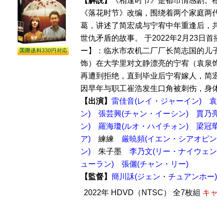
【解説】
《相逢时节》是都市情感剧。
《落花时节》改编，围绕着两个家庭两
葛，讲述了简宏成与宁宥中年重逢后，
世仇矛盾的故事。 于2022年2月23日
ー】：临水市农机二厂厂长简志国的儿
饰）在大学里对文静漂亮的宁宥（袁泉
再遭到拒绝，直到毕业后宁宥嫁人，简
因早年与职工崔浩发生口角被刺伤，身体大
【出演】
雷佳音(レイ・ジャーイン)
袁
ン)
張芸興(チャン・イーシン)
賈乃
ン)
羅海瓊(ルオ・ハイチォン)
梁冠
ア)
練練
厳暁頻(イエン・シアオピン
ン)
朱子墨
李乃文(リー・ナイウェン
ューラン)
張儷(チャン・リー)
【監督】
簡川訸(ジェン・チュアンホー)
2022年 HDVD（NTSC） 全7枚組
キャ