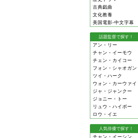
古典戯曲
文化教養
美国電影-中文字幕
話題監督で探す！
アン・リー
チャン・イーモウ
チェン・カイコー
フォン・シャオガン
ツイ・ハーク
ウォン・カーウァイ
ジャ・ジャンクー
ジョニー・トー
リュウ・ハイボー
ロウ・イエ
人気俳優で探す！
チャン・イーシン