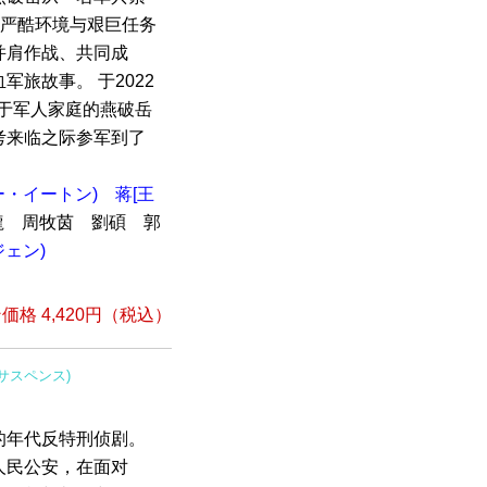
在严酷环境与艰巨任务
并肩作战、共同成
旅故事。 于2022
生于军人家庭的燕破岳
考来临之际参军到了
ー・イートン)
蒋[王
 周牧茵 劉碩 郭
ジェン)
格 4,420円（税込）
(サスペンス)
的年代反特刑侦剧。
人民公安，在面对