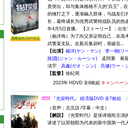
质突出，却与集体格格不入的“兵王”，
的锤打之下，逐渐融入群体，与战友们
长，最终成长为优秀武警特战队员的热血军
年4月5日首播。 【ストーリー】：出
（杨洋饰）为了向父亲证明自己，在高
武警某支队。在新兵集训时，燕破岳...
【出演】
楊洋(ヤン・ヤン)
李一桐(リ
路]霞(ジャン・ルーシャ)
孟阿賽 蒋龍
洺宇
高鑫(ガオ・シン)
呉健(ウー・
【監督】
徐紀周
2023年 HDVD 全8枚組
キャンペーン価
『光栄時代』 経済版DVD 全7枚組
（音声：北京語 /字幕：中文）
【解説】
《光荣时代》是张译领衔主演
讲述了以郑朝阳为代表的新中国第一代