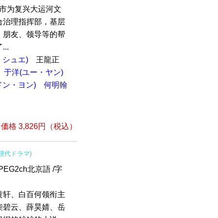
江市为复兴大运河文
合治理指挥部，基层
、朋友、领导等的帮
..
・シュエ)
王龍正
于洋(ユー・ヤン)
ドン・ヨン)
何明翰
格 3,826円（税込）
(現代ドラマ)
EG2ch北京語 /字
黄轩、白百何领衔主
柴碧云、薛昊婧、岳