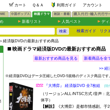
カート
Ｑ＆Ａ
利用ガイド
アカウント
め
新着リスト
人気ベスト
ディ
検索ガイド
リク
＞経済版DVDの最新おすすめ商品
映画ドラマ経済版DVDの最新おすすめ商品
最新おすすめ商品を見る
新着商品を全
>> 
※経済版DVDはデータ圧縮したDVD-5規格のディスク商品です
『大博弈』 経済版DVD 全7枚組
(現
（リージョンALL /NTSC方式 /音声：
体字）
郭
【解説】
《大博弈》是都市情感剧。于20