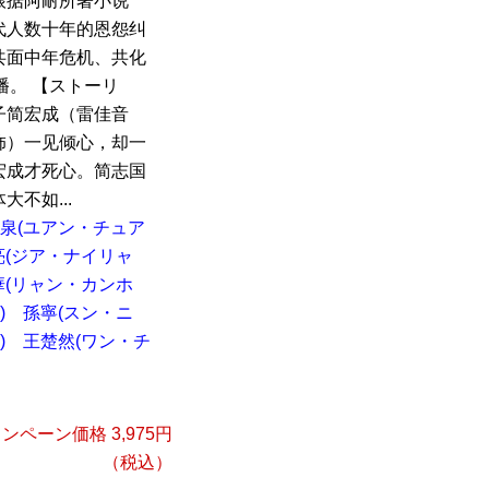
根据阿耐所著小说
代人数十年的恩怨纠
共面中年危机、共化
首播。 【ストーリ
子简宏成（雷佳音
饰）一见倾心，却一
宏成才死心。简志国
不如...
泉(ユアン・チュア
亮(ジア・ナイリャ
華(リャン・カンホ
)
孫寧(スン・ニ
)
王楚然(ワン・チ
ンペーン価格 3,975円
（税込）