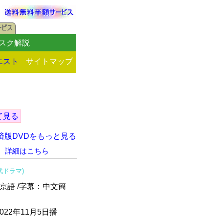
スク解説
エスト
サイトマップ
て見る
経済版DVDをもっと見る
。
詳細はこちら
代ドラマ)
北京語 /字幕：中文簡
22年11月5日播