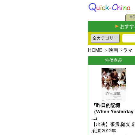
おすす
HOME
＞
映画ドラマ
特価商品
『昨日的記憶
（When Yesterday
...』
【出演】張震,隋棠,
采潔
2012年