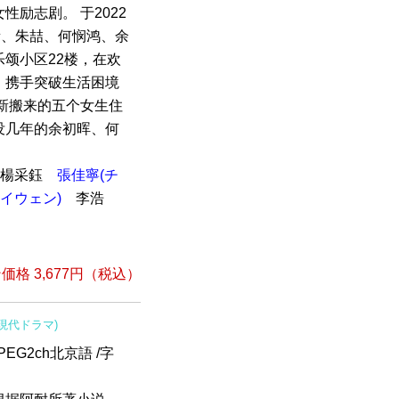
励志剧。 于2022
衡、朱喆、何悯鸿、余
颂小区22楼，在欢
，携手突破生活困境
新搬来的五个女生住
没几年的余初晖、何
楊采鈺
張佳寧(チ
イウェン)
李浩
格 3,677円（税込）
(現代ドラマ)
EG2ch北京語 /字