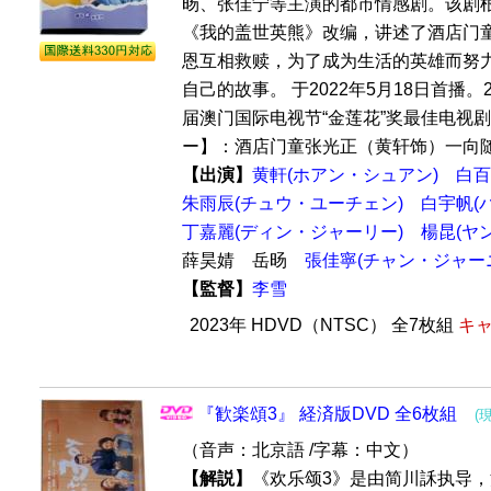
旸、张佳宁等主演的都市情感剧。该剧
《我的盖世英熊》改编，讲述了酒店门
恩互相救赎，为了成为生活的英雄而努
自己的故事。 于2022年5月18日首播。2
届澳门国际电视节“金莲花”奖最佳电视剧
ー】：酒店门童张光正（黄轩饰）一向随.
【出演】
黄軒(ホアン・シュアン)
白百
朱雨辰(チュウ・ユーチェン)
白宇帆(
丁嘉麗(ディン・ジャーリー)
楊昆(ヤ
薛昊婧 岳旸
張佳寧(チャン・ジャー
【監督】
李雪
2023年 HDVD（NTSC） 全7枚組
キャ
『歓楽頌3』 経済版DVD 全6枚組
(
（音声：北京語 /字幕：中文）
【解説】
《欢乐颂3》是由简川訸执导