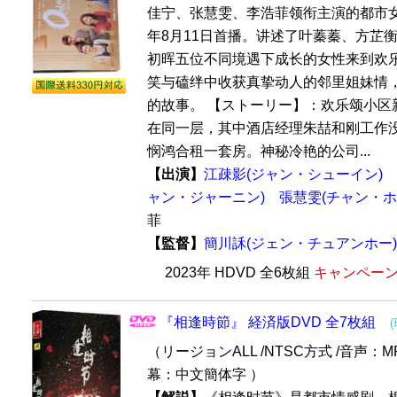
佳宁、张慧雯、李浩菲领衔主演的都市女性
年8月11日首播。讲述了叶蓁蓁、方芷
初晖五位不同境遇下成长的女性来到欢乐
笑与磕绊中收获真挚动人的邻里姐妹情
的故事。 【ストーリー】：欢乐颂小区
在同一层，其中酒店经理朱喆和刚工作
悯鸿合租一套房。神秘冷艳的公司...
【出演】
江疎影(ジャン・シューイン)
ャン・ジャーニン)
張慧雯(チャン・ホ
菲
【監督】
簡川訸(ジェン・チュアンホー)
2023年 HDVD 全6枚組
キャンペーン価
『相逢時節』 経済版DVD 全7枚組
（リージョンALL /NTSC方式 /音声：MP
幕：中文簡体字 ）