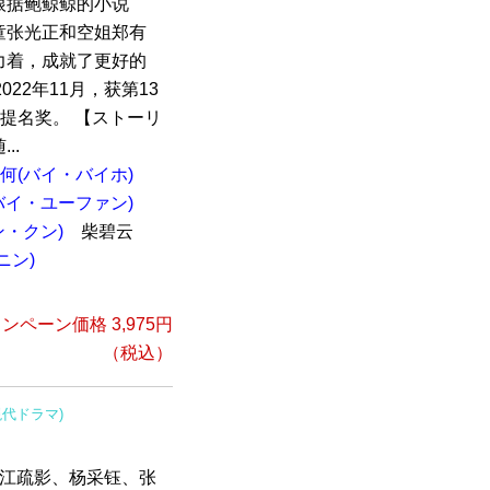
根据鲍鲸鲸的小说
童张光正和空姐郑有
力着，成就了更好的
022年11月，获第13
提名奖。 【ストーリ
..
何(バイ・バイホ)
バイ・ユーファン)
ン・クン)
柴碧云
ニン)
ンペーン価格 3,975円
（税込）
現代ドラマ)
，江疏影、杨采钰、张