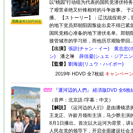
以“桃园”行动组为代表的国民党潜伏特
了艰苦卓绝又针锋相对的斗争故事。 于20
播。 【ストーリー】：辽沈战役前夕，
的地下党员郑朝阳因叛徒出卖不得已紧
国民党精心准备的地下潜伏名单。郑朝
接管城市的学习班，而他历尽艰险带回..
【出演】
張訳(チャン・イー)
黄志忠(
ン)
潘之琳
薛佳凝(シュエ・ジアニン
【監督】
劉海波(リュウ・ハイボー)
2019年 HDVD 全7枚組
キャンペーン価
『運河辺的人們』 経済版DVD 全6枚
（音声：北京語 /字幕：中文）
【解説】
《运河边的人们》是由潘镜丞
王龙正、许龄月领衔主演，马少骅主演的重
8月1日播出。首次以大运河为背景，讲
人民在党的领导下，开启全面建设社会