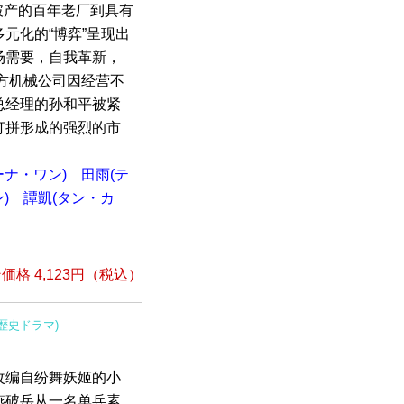
破产的百年老厂到具有
元化的“博弈”呈现出
场需要，自我革新，
方机械公司因经营不
总经理的孙和平被紧
打拼形成的强烈的市
ーナ・ワン)
田雨(テ
)
譚凱(タン・カ
格 4,123円（税込）
(歴史ドラマ)
改编自纷舞妖姬的小
燕破岳从一名单兵素