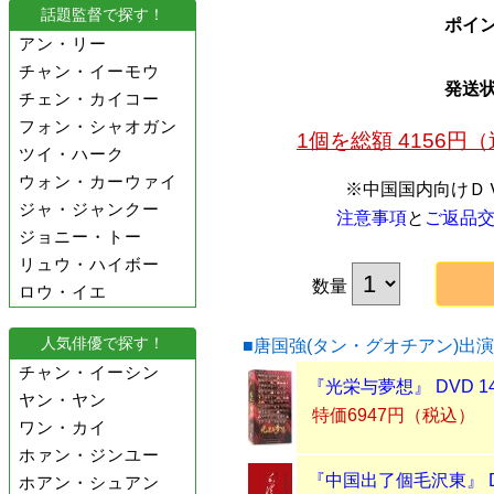
話題監督で探す！
ポイ
アン・リー
チャン・イーモウ
発送
チェン・カイコー
フォン・シャオガン
1個を総額 4156
ツイ・ハーク
ウォン・カーウァイ
※中国国内向けＤ
ジャ・ジャンクー
注意事項
と
ご返品
ジョニー・トー
リュウ・ハイボー
数量
ロウ・イエ
人気俳優で探す！
■唐国強(タン・グオチアン)出
チャン・イーシン
『光栄与夢想』 DVD 1
ヤン・ヤン
特価6947円（税込）
ワン・カイ
ホァン・ジンユー
『中国出了個毛沢東』 D
ホアン・シュアン