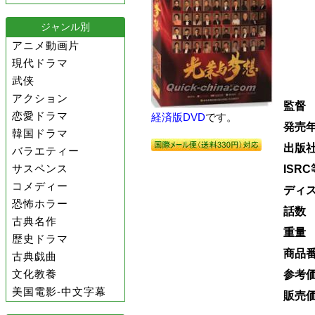
ジャンル別
アニメ動画片
現代ドラマ
武侠
アクション
監督
恋愛ドラマ
経済版DVD
です。
発売
韓国ドラマ
出版
バラエティー
サスペンス
ISRC
コメディー
ディ
恐怖ホラー
話数
古典名作
重量
歴史ドラマ
商品
古典戯曲
文化教養
参考
美国電影-中文字幕
販売