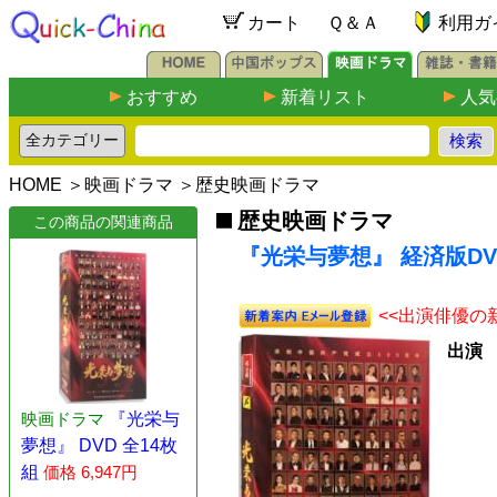
カート
Ｑ＆Ａ
利用ガ
おすすめ
新着リスト
人気
HOME
＞
映画ドラマ
＞
歴史映画ドラマ
歴史映画ドラマ
この商品の関連商品
『光栄与夢想』 経済版DV
<<出演俳優の
出演
映画ドラマ
『光栄与
夢想』 DVD 全14枚
組
価格 6,947円