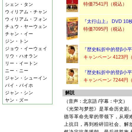
特価7541円（税込）
シェン・タン
ウィリアム・チャン
ウィリアム・フォン
『太行山上』 DVD 10
チュウ・ヤーウェン
特価7095円（税込）
チャン・イー
ジン・トン
ジョウ・イーウェイ
『歴史転折中的登β小平』 
リウ・ハオラン
キャンペーン 4123円
リー・イートン
ニー・ニー
『歴史転折中的登β小平』
ジャン・シューイン
キャンペーン 7244円
バイ・バイホ
解説
ジャン・シン
ヤン・ズー
（音声：北京語 /字幕：中文）
《光荣与梦想》是革命历史剧
德等革命先辈的带领下，从艰
上抗日，再到粉碎旧社会、解
然决定抗美援朝，最后战胜敌