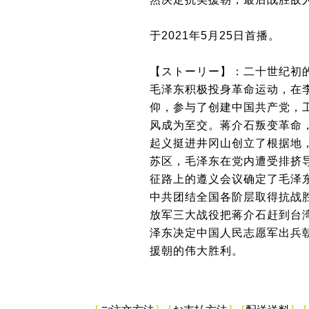
于2021年5月25日首播。
【ストーリー】：二十世纪初
毛泽东积极投身革命运动，在
仰，参与了创建中国共产党，
风成为至交。蒋介石叛变革命
起义挺进井冈山创立了根据地
苏区，毛泽东在党内遭受排挤
征路上的遵义会议确定了毛泽
中共团结全国各阶层取得抗战
放军三大战役把蒋介石赶到台
泽东决定中国人民志愿军出兵
援朝的伟大胜利。