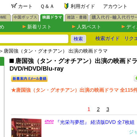
カート
Ｑ＆Ａ
利用ガイド
アカウント
め
新着リスト
人気ベスト
ディ
検索ガイド
リク
＞唐国強（タン・グオチアン） 出演の映画ドラマ
唐国強（タン・グオチアン）出演の映画ド
DVD/HDVD/Blu-ray
★唐国強（タン・グオチアン）出演の映画ドラマ 全115
1
2
3
『光栄与夢想』 経済版DVD 全7枚組
ジ