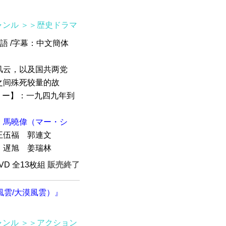
ャンル
＞＞歴史ドラマ
京語 /字幕：中文簡体
风云，以及国共两党
之间殊死较量的故
ーリー】：一九四九年到
馬曉偉（マー・シ
伍福 郭連文
遅旭 姜瑞林
DVD 全13枚組
販売終了
風雲/大漠風雲）』
ャンル
＞＞アクション