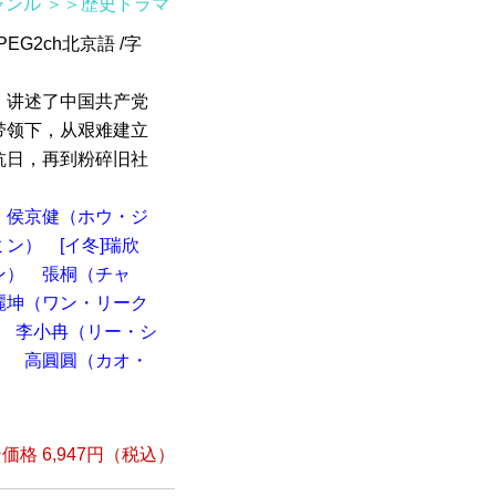
ャンル
＞＞歴史ドラマ
EG2ch北京語 /字
。讲述了中国共产党
带领下，从艰难建立
抗日，再到粉碎旧社
侯京健（ホウ・ジ
ミン）
[イ冬]瑞欣
ン）
張桐（チャ
麗坤（ワン・リーク
李小冉（リー・シ
）
高圓圓（カオ・
）
格 6,947円（税込）