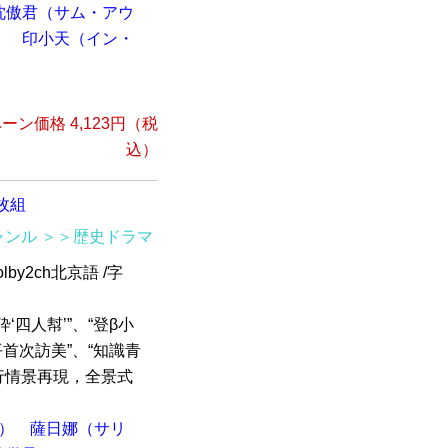
沈傲君（サム・アウ
）
印小天（イン・
ーン価格 4,123円（税
込）
枚組
ャンル
＞＞歴史ドラマ
by2ch北京語 /字
四人幇’”、“登β小
平首次訪美”、“知識青
行情景再現，全景式
）
薩日娜（サリ