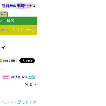
スク解説
エスト
サイトマップ
ラマ
件
経済版DVD
次頁 >
ャンル
＞＞歴史ドラマ