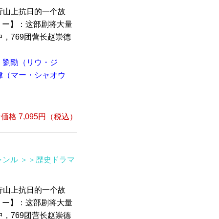
行山上抗日的一个故
ーリー】：这部剧将大量
，769团营长赵崇德
劉勁（リウ・ジ
偉（マー・シャオウ
格 7,095円（税込）
ャンル
＞＞歴史ドラマ
行山上抗日的一个故
ーリー】：这部剧将大量
，769团营长赵崇德