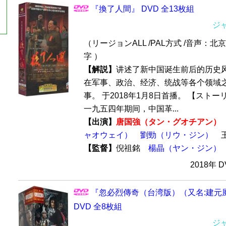
『換了人間』 DVD 全13枚組
ジ
（リージョンALL /PAL方式 /音声：北
字 ）
【解説】
讲述了新中国诞生前后的历史
在军事、政治、经济、统战等各个领域
事。 于2018年1月8日首播。 【スト
一九五四年期间，中国革...
【出演】
唐国強（タン・グオチアン）
ャオウェイ）
劉勁（リウ・ジン）
王
【監督】
倪祖銘
楊晶（ヤン・ジン）
2018年 
『忽必烈傳奇（台湾版）（又名:建元
DVD 全8枚組
ジ