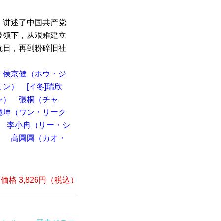
。讲述了中国共产党
带领下，从艰难建立
抗日，再到粉碎旧社
侯京健（ホウ・ジ
ミン）
[イ冬]瑞欣
ン）
張桐（チャ
麗坤（ワン・リーク
李小冉（リー・シ
）
高圓圓（カオ・
）
格 3,826円（税込）