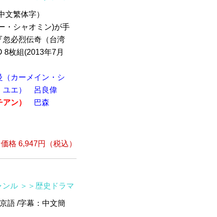
：中文繁体字）
ー・シャオミン)が手
『忽必烈伝奇（台湾
8枚組(2013年7月
曼（カーメイン・シ
・ユエ）
呂良偉
チアン）
巴森
）
格 6,947円（税込）
ャンル
＞＞歴史ドラマ
北京語 /字幕：中文簡