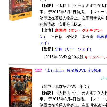
【解説】
《太行山上》主要讲述了在太
事。 于2015年8月4日首播。 【スト
笔墨放在普通人物身上。在阳明堡战斗中
积极请战，安排突击队从...
【出演】
唐国強（タン・グオチアン）
ン）
王伍福 楊俊勇 張再新
馬曉
ェイ）
【監督】
李偉（リー・ウェイ）
2015年 DVD 全10枚組
キャンペーン価
『太行山上』 経済版DVD 全6枚組
ジ
（音声：北京語 /字幕：中文）
【解説】
《太行山上》主要讲述了在太
事。 于2015年8月4日首播。 【スト
笔墨放在普通人物身上。在阳明堡战斗中