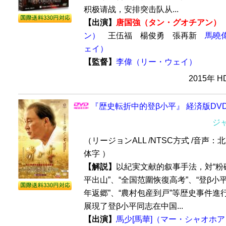
积极请战，安排突击队从...
【出演】
唐国強（タン・グオチアン）
ン）
王伍福 楊俊勇 張再新
馬曉
ェイ）
【監督】
李偉（リー・ウェイ）
2015年 
『歴史転折中的登β小平』 経済版DVD
ジ
（リージョンALL /NTSC方式 /音声：
体字 ）
【解説】
以紀実文献的叙事手法，対“粉砕‘
平出山”、“全国范圍恢復高考”、“登β小
年返郷”、“農村包産到戸”等歴史事件進
展現了登β小平同志在中国...
【出演】
馬少[馬華]（マー・シャオホア