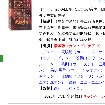
ジ
（リージョンALL /NTSC方式 /音声：MP
幕：中文簡体字 ）
【解説】
《光荣与梦想》是革命历史剧
在毛泽东、周恩来、朱德等革命先辈的
红色政权，到率领红军战略转移、北上
会、解放全中国，继而在战火烧...
【出演】
唐国強（タン・グオチアン）
ンジェン）
黄暁明（ホアン・シアオ
（トン・ルイシン）
劉勁（リウ・ジ
ン・トン）
呉剛（ウー・ガン）
王
ン）
馬少[馬華]（マー・シャオホア）
ャオラン）
王勁松（ワン・ジンソン
ユアンユアン）
聶遠（ニエ・ユエン
【監督】
劉江（ラウ・コン）
2021年 DVD 全14枚組
キャンペーン価