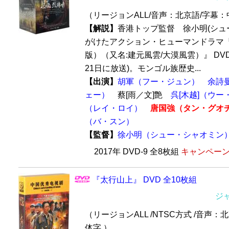
（リージョンALL/音声：北京語/字幕
【解説】
香港トップ監督 徐小明(シュ
がけたアクション・ヒューマンドラマ
版）（又名:建元風雲/大漠風雲）』 DVD 
21日に放送)。モンゴル族歴史...
【出演】
胡軍（フー・ジュン）
余詩
ェー）
蔡[雨／文]艶
呉[木越]（ウー
（レイ・ロイ）
唐国強（タン・グオ
（バ・スン）
【監督】
徐小明（シュー・シャオミン
2017年 DVD-9 全8枚組
キャンペーン価
『太行山上』 DVD 全10枚組
ジ
（リージョンALL /NTSC方式 /音声：
体字 ）