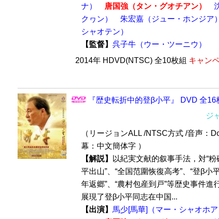
ナ）
唐国強（タン・グオチアン）
クヮン）
朱宏嘉（ジュー・ホンジア
シャオテン）
【監督】
呉子牛（ウー・ツーニウ）
2014年 HDVD(NTSC) 全10枚組
キャンペ
『歴史転折中的登β小平』 DVD 全16
ジ
（リージョンALL /NTSC方式 /音声：Dol
幕：中文簡体字 ）
【解説】
以紀実文献的叙事手法，対“粉砕‘
平出山”、“全国范圍恢復高考”、“登β小
年返郷”、“農村包産到戸”等歴史事件進
展現了登β小平同志在中国...
【出演】
馬少[馬華]（マー・シャオホア