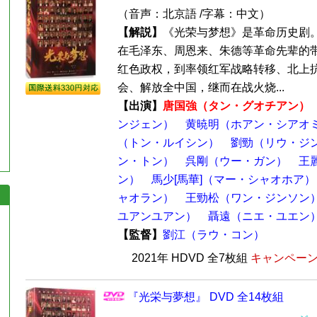
（音声：北京語 /字幕：中文）
【解説】
《光荣与梦想》是革命历史剧
在毛泽东、周恩来、朱德等革命先辈的
红色政权，到率领红军战略转移、北上
会、解放全中国，继而在战火烧...
【出演】
唐国強（タン・グオチアン）
ンジェン）
黄暁明（ホアン・シアオ
（トン・ルイシン）
劉勁（リウ・ジ
ン・トン）
呉剛（ウー・ガン）
王
ン）
馬少[馬華]（マー・シャオホア）
ャオラン）
王勁松（ワン・ジンソン
ユアンユアン）
聶遠（ニエ・ユエン
【監督】
劉江（ラウ・コン）
2021年 HDVD 全7枚組
キャンペーン価
『光栄与夢想』 DVD 全14枚組