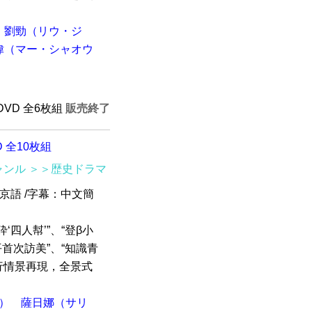
劉勁（リウ・ジ
偉（マー・シャオウ
HDVD 全6枚組
販売終了
 全10枚組
ャンル
＞＞歴史ドラマ
北京語 /字幕：中文簡
四人幇’”、“登β小
平首次訪美”、“知識青
行情景再現，全景式
）
薩日娜（サリ