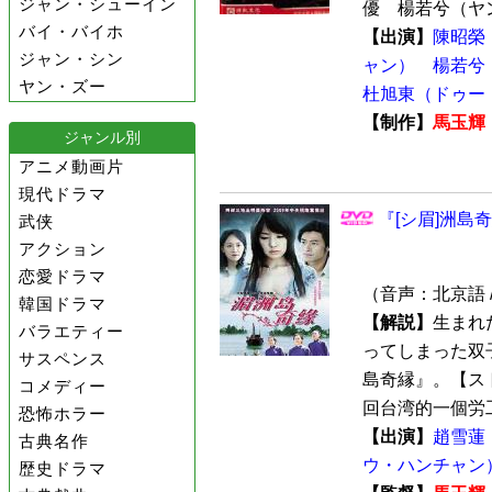
ジャン・シューイン
優 楊若兮（ヤン
バイ・バイホ
【出演】
陳昭榮
ジャン・シン
ャン）
楊若兮
ヤン・ズー
杜旭東（ドゥー
【制作】
馬玉輝
ジャンル別
アニメ動画片
現代ドラマ
『[シ眉]洲島奇
武侠
アクション
恋愛ドラマ
（音声：北京語 
韓国ドラマ
【解説】
生まれ
バラエティー
ってしまった双
サスペンス
島奇縁』。【ス
コメディー
回台湾的一個労工
恐怖ホラー
【出演】
趙雪蓮
古典名作
ウ・ハンチャン
歴史ドラマ