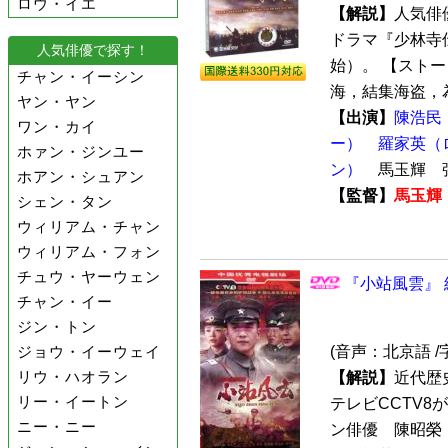
ロウ・イエ
【解説】
人気俳
ドラマ『少林寺伝
人気俳優で探す！
始）。 【スト
チャン・イーシン
海，結集海盗，為
ヤン・ヤン
【出演】
陳浩民
ワン・カイ
ー）
羅家英（
ホァン・ジンユー
ン）
馬玉輝 
ホアン・シュアン
【監督】
馬玉輝
シェン・タン
ウィリアム・チャン
ウィリアム・フォン
チュウ・ヤーウェン
『小站風雲』 
チャン・イー
ジン・トン
ジョウ・イーウェイ
(音声：北京語 /
リウ・ハオラン
【解説】
近代歴
リー・イートン
テレビCCTV8
ニー・ニー
ン俳優 陳昭榮