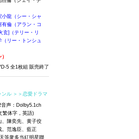
、周杰倫（ジェイ・チ
釈小龍（シー・シャ
柯有倫（アラン・コ
火玄]（テリー・リ
学（リー・トンシュ
ン）
VD-5 全1枚組
販売終了
ャンル
＞＞恋愛ドラマ
2音声：Dolby5.1ch
中文繁体字，英語)
山、陳奕先、黄子佼
成。范逸臣、藍正
經天等衆多当紅明星聯