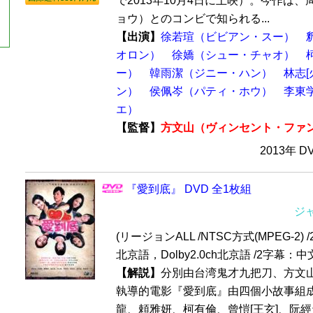
で2013年10月4日に上映）。今作は
ョウ）とのコンビで知られる...
【出演】
徐若瑄（ビビアン・スー）
オロン）
徐嬌（シュー・チャオ）
ー）
韓雨潔（ジニー・ハン）
林志[
ン）
侯佩岑（パティ・ホウ）
李東
エ）
【監督】
方文山（ヴィンセント・ファ
2013年 D
『愛到底』 DVD 全1枚組
ジ
(リージョンALL /NTSC方式(MPEG-2) /
北京語，Dolby2.0ch北京語 /2字幕：
【解説】
分別由台湾鬼才九把刀、方文
執導的電影『愛到底』由四個小故事組
龍、頼雅妍、柯有倫、曾愷[王玄]、阮