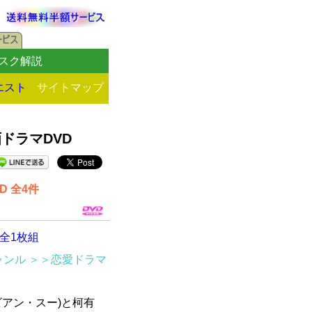
スク解説
エスト
サイトマップ
ドラマDVD
 全4件
全1枚組
ャンル
＞＞恋愛ドラマ
ビアン・スー)と柯有