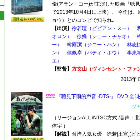
倫(アラン・コー)が主演した映画『聴
で2013年10月4日に上映）。 今作は
ョウ）とのコンビで知られ...
【出演】
徐若瑄（ビビアン・スー）
オロン）
徐嬌（シュー・チャオ）
ー）
韓雨潔（ジニー・ハン）
林志[
ン）
侯佩岑（パティ・ホウ）
李東
エ）
【監督】
方文山（ヴィンセント・ファ
2013年
『聴見下雨的声音 -DTS-』 DVD 全1
ジ
（リージョンALL /NTSC方式 /音声：
体字 ）
【解説】
台湾人気女優 徐若[王宣](ビ