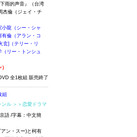
見下雨的声音』（台湾
、周杰倫（ジェイ・チ
釈小龍（シー・シャ
柯有倫（アラン・コ
火玄]（テリー・リ
学（リー・トンシュ
ン）
 DVD 全1枚組
販売終了
枚組
ャンル
＞＞恋愛ドラマ
北京語 /字幕：中文簡
ビアン・スー)と柯有