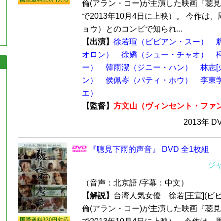
倫(アラン・コー)が主演した映画『聴
で2013年10月4日に上映）。 今作は
ョウ）とのコンビで知られ...
【出演】
徐若瑄（ビビアン・スー）
オロン）
徐嬌（シュー・チャオ）
ー）
韓雨潔（ジニー・ハン）
林志[
ン）
侯佩岑（パティ・ホウ）
李東
エ）
【監督】
方文山（ヴィンセント・ファ
2013年 D
『聴見下雨的声音』 DVD 全1枚組
ジ
（音声：北京語 /字幕：中文）
【解説】
台湾人気女優 徐若[王宣](ビ
倫(アラン・コー)が主演した映画『聴