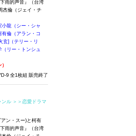
見下雨的声音』（台湾
、周杰倫（ジェイ・チ
釈小龍（シー・シャ
柯有倫（アラン・コ
火玄]（テリー・リ
学（リー・トンシュ
ン）
VD-9 全1枚組
販売終了
ャンル
＞＞恋愛ドラマ
ビアン・スー)と柯有
見下雨的声音』（台湾