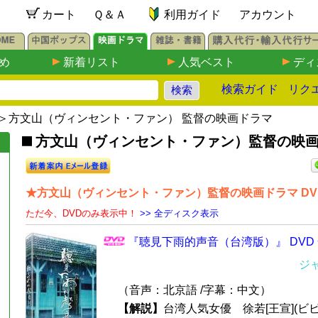
カート
Ｑ＆Ａ
利用ガイド
アカウント
め
新着リスト
人気ベスト
ディ
検索ガイド
リク
＞方文山（ヴィンセント・ファン） 監督の映画ドラマ
方文山（ヴィンセント・ファン）監督の映画
★方文山（ヴィンセント・ファン）監督の映画ドラマ DVD
ただ今、DVDのみ表示中！
>> 全ディスク表示
『聴見下雨的声音（台湾版）』 DVD 
ジ
（音声：北京語 /字幕：中文）
【解説】
台湾人気女優 徐若[王宣](ビ