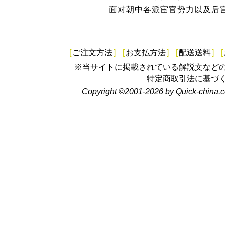
面对朝中各派宦官势力以及后宫
[
ご注文方法
]
[
お支払方法
]
[
配送送料
]
[
※当サイトに掲載されている解説文など
特定商取引法に基づ
Copyright ©2001-2026 by Quick-china.c