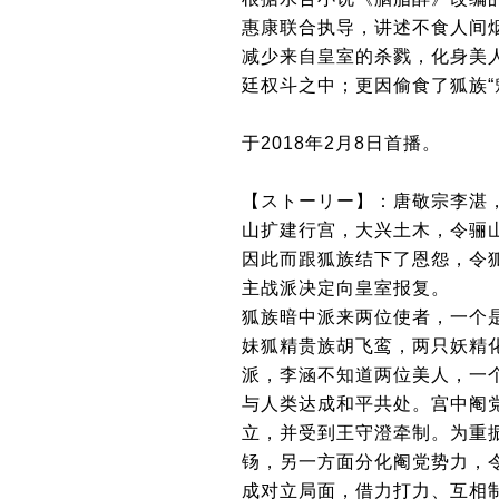
惠康联合执导，讲述不食人间
减少来自皇室的杀戮，化身美
廷权斗之中；更因偷食了狐族“
于2018年2月8日首播。
【ストーリー】：唐敬宗李湛
山扩建行宫，大兴土木，令骊
因此而跟狐族结下了恩怨，令
主战派决定向皇室报复。
狐族暗中派来两位使者，一个
妹狐精贵族胡飞鸾，两只妖精
派，李涵不知道两位美人，一
与人类达成和平共处。宫中阉
立，并受到王守澄牵制。为重
钖，另一方面分化阉党势力，
成对立局面，借力打力、互相