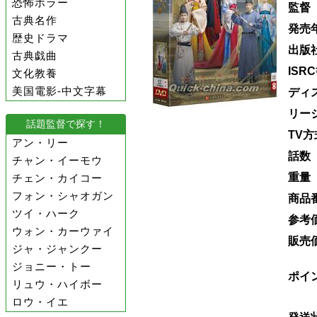
恐怖ホラー
監督
古典名作
発売
歴史ドラマ
出版
古典戯曲
ISR
文化教養
美国電影-中文字幕
ディ
リー
話題監督で探す！
TV方
アン・リー
話数
チャン・イーモウ
重量
チェン・カイコー
フォン・シャオガン
商品
ツイ・ハーク
参考
ウォン・カーウァイ
販売
ジャ・ジャンクー
ジョニー・トー
ポイ
リュウ・ハイボー
ロウ・イエ