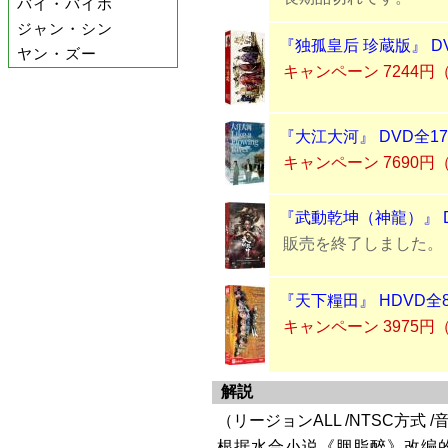
バイ・バイホ
ジャン・シン
『独孤皇后 珍蔵版』 D
ヤン・ズー
キャンペーン 7244円
『大江大河』 DVD全1
キャンペーン 7690円
『武動乾坤（神龍）』 D
販売を終了しました。
『天下糧田』 HDVD全
キャンペーン 3975円
解説
（リージョンALL /NTSC方式 
根据水合小说《胭脂醉》改编