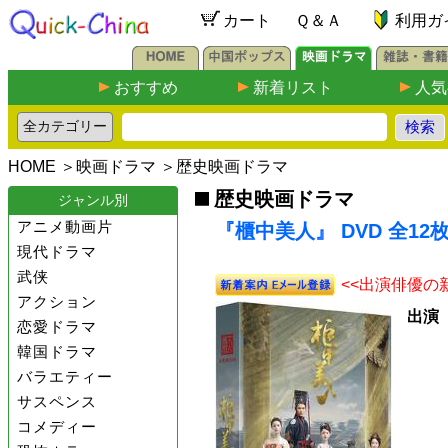
カート
Ｑ＆Ａ
利用ガ
おすすめ
新着リスト
人気
HOME
＞
映画ドラマ
＞
歴史映画ドラマ
歴史映画ドラマ
ジャンル別
アニメ動画片
『櫃中美人』 DVD 全12
現代ドラマ
武侠
<<出演俳優の
アクション
出演
恋愛ドラマ
韓国ドラマ
バラエティー
サスペンス
コメディー