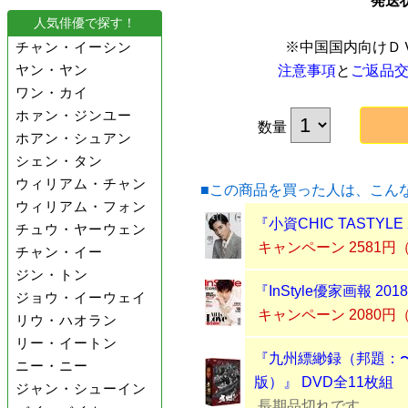
発送
人気俳優で探す！
チャン・イーシン
※中国国内向けＤ
ヤン・ヤン
注意事項
と
ご返品
ワン・カイ
ホァン・ジンユー
数量
ホアン・シュアン
シェン・タン
ウィリアム・チャン
■この商品を買った人は、こん
ウィリアム・フォン
『小資CHIC TASTYL
チュウ・ヤーウェン
キャンペーン 2581
チャン・イー
ジン・トン
『InStyle優家画報 2
ジョウ・イーウェイ
キャンペーン 2080
リウ・ハオラン
リー・イートン
『九州縹緲録（邦題：
ニー・ニー
版）』 DVD全11枚組
ジャン・シューイン
長期品切れです。