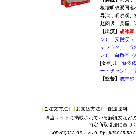
根据明晓溪同名
导演，明晓溪、
赵圆瑗、吴磊、谭
【出演】
胡冰卿
ン）
安悦渓（
ャンウク）
呉
ン）
白敬亭（
[女亭]儿
蒋依
ー・チャン）
【監督】
成志超
[
ご注文方法
]
[
お支払方法
]
[
配送送料
]
[
※当サイトに掲載されている解説文など
特定商取引法に基づ
Copyright ©2001-2026 by Quick-china.c