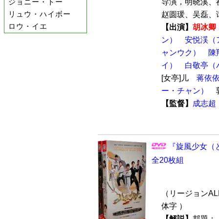
ジョニー・トー
导演，明晓溪、
リュウ・ハイボー
赵圆瑗、吴磊、谭
ロウ・イエ
【出演】
胡冰卿
ン）
安悦渓（
ャンウク）
陳
イ）
白敬亭（
[女亭]儿
蒋依
ー・チャン）
郭
【監督】
成志超
『旋風少女（と
全20枚組
（リージョンALL
体字 ）
【解説】
邦題：