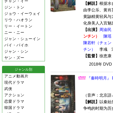
チャン・イー
【解説】
根据水
ジン・トン
由李公乐、黄肖
ジョウ・イーウェイ
黄鼬精黄轻风与
リウ・ハオラン
化身美人入宫魅惑
リー・イートン
【出演】
周渝民
ニー・ニー
ンチン）
陳瑶
ジャン・シューイン
陳若軒（チェン
バイ・バイホ
チン）
李彧 
ジャン・シン
【監督】
徐恵
ヤン・ズー
2018年 DV
ジャンル別
アニメ動画片
『秦時明月』 D
現代ドラマ
武侠
アクション
（音声：北京語 
恋愛ドラマ
【解説】
以秦始
韓国ドラマ
争鸣的时期为历