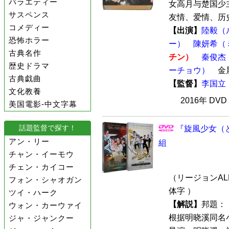
バラエティー
女高月与楚国少
サスペンス
友情、爱情、历史
コメディー
【出演】
陸毅（
恐怖ホラー
ー）
陳妍希（
古典名作
チン）
秦俊杰
歴史ドラマ
ーチョウ）
金
古典戯曲
【監督】
李国立
文化教養
2016年 DV
美国電影-中文字幕
話題監督で探す！
『旋風少女（と
アン・リー
組
チャン・イーモウ
チェン・カイコー
（リージョンALL
フォン・シャオガン
体字 ）
ツイ・ハーク
【解説】
邦題：
ウォン・カーウァイ
根据明晓溪同名
ジャ・ジャンクー