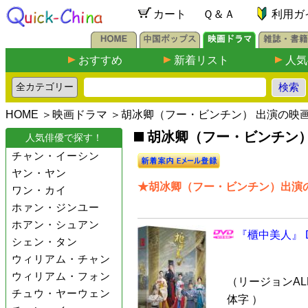
カート
Ｑ＆Ａ
利用ガ
おすすめ
新着リスト
人気
HOME
＞
映画ドラマ
＞胡冰卿（フー・ビンチン） 出演の映
胡冰卿（フー・ビンチン）出
人気俳優で探す！
チャン・イーシン
ヤン・ヤン
★胡冰卿（フー・ビンチン）出演の
ワン・カイ
ホァン・ジンユー
ホアン・シュアン
『櫃中美人』 D
シェン・タン
ウィリアム・チャン
ウィリアム・フォン
（リージョンALL
チュウ・ヤーウェン
体字 ）