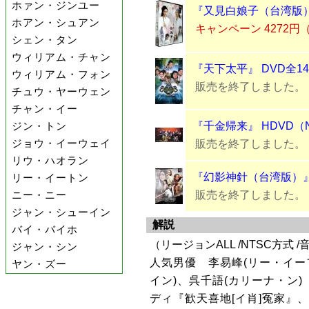
ホァン・ジンユー
『又見白娘子（台湾版）
ホアン・シュアン
キャンペーン 4272円
シェン・タン
ウィリアム・チャン
『天下太平』 DVD全1
ウィリアム・フォン
販売を終了しました。
チュウ・ヤーウェン
チャン・イー
『千金帰来』 HDVD（
ジン・トン
ジョウ・イーウェイ
販売を終了しました。
リウ・ハオラン
『幻影神針（台湾版）』 
リー・イートン
販売を終了しました。
ニー・ニー
ジャン・シューイン
解説
バイ・バイホ
（リージョンALL /NTSC方式 
ジャン・シン
人気男優 李易峰(リー・イー
ヤン・ズー
イン)、呉千語(カリーナ・ン
ディ『歓天喜地[イ肖]冤家』