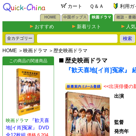
カート
Ｑ＆Ａ
利用ガ
おすすめ
新着リスト
人気
HOME
＞
映画ドラマ
＞
歴史映画ドラマ
歴史映画ドラマ
この商品の関連商品
『歓天喜地[イ肖]冤家』 経
<<出演俳優の
出演
映画ドラマ
『歓天喜
監督
地[イ肖]冤家』 DVD
発売年
全12枚組
価格 6,204