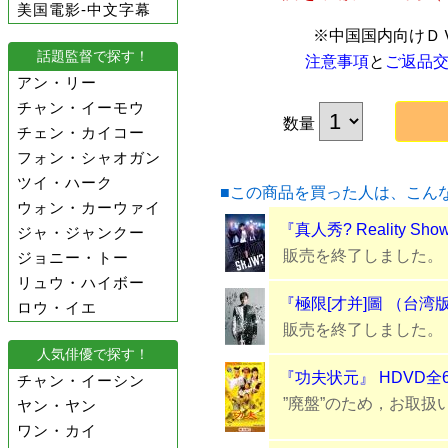
美国電影-中文字幕
※中国国内向けＤ
話題監督で探す！
注意事項
と
ご返品
アン・リー
チャン・イーモウ
数量
チェン・カイコー
フォン・シャオガン
ツイ・ハーク
■この商品を買った人は、こん
ウォン・カーウァイ
『真人秀? Reality 
ジャ・ジャンクー
販売を終了しました。
ジョニー・トー
リュウ・ハイボー
『極限[才并]圖 （台湾
ロウ・イエ
販売を終了しました。
人気俳優で探す！
『功夫状元』 HDVD全
チャン・イーシン
”廃盤”のため，お取扱
ヤン・ヤン
ワン・カイ