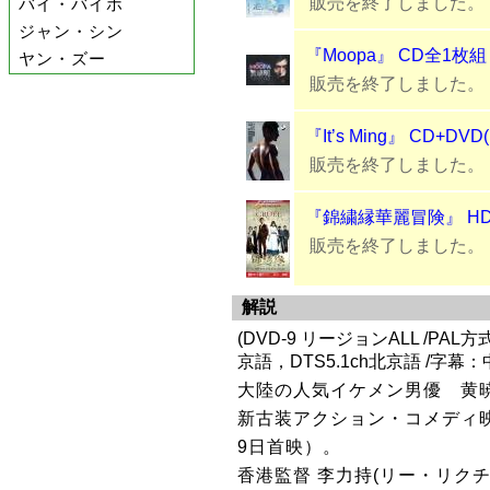
販売を終了しました。
バイ・バイホ
ジャン・シン
『Moopa』 CD全1枚組
ヤン・ズー
販売を終了しました。
『It’s Ming』 CD+DV
販売を終了しました。
『錦繍縁華麗冒険』 HD
販売を終了しました。
解説
(DVD-9 リージョンALL /PAL方式
京語，DTS5.1ch北京語 /字幕
大陸の人気イケメン男優 黄
新古装アクション・コメディ映
9日首映）。
香港監督 李力持(リー・リク