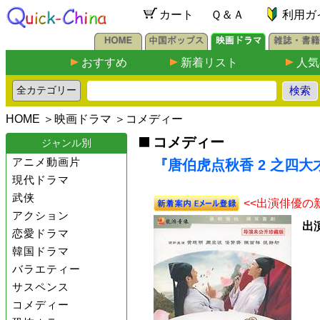
カート
Ｑ＆Ａ
利用ガ
おすすめ
新着リスト
人気
HOME
＞
映画ドラマ
＞
コメディー
コメディー
ジャンル別
アニメ動画片
『唐伯虎点秋香 2 之四大才子
現代ドラマ
武侠
<<出演俳優の
アクション
出
恋愛ドラマ
韓国ドラマ
バラエティー
サスペンス
コメディー