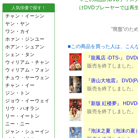
けDVDプレーヤーでは再
人気俳優で探す！
チャン・イーシン
ヤン・ヤン
”廃盤”の
ワン・カイ
ホァン・ジンユー
■この商品を買った人は、こん
ホアン・シュアン
シェン・タン
『龍鳳店 -DTS-』 DVD
ウィリアム・チャン
販売を終了しました。
ウィリアム・フォン
チュウ・ヤーウェン
『唐山大地震』 DVD(P
チャン・イー
販売を終了しました。
ジン・トン
ジョウ・イーウェイ
『新版 紅楼夢』 HDVD(
リウ・ハオラン
販売を終了しました。
リー・イートン
ニー・ニー
『泡沫之夏（泡沫の夏） S
ジャン・シューイン