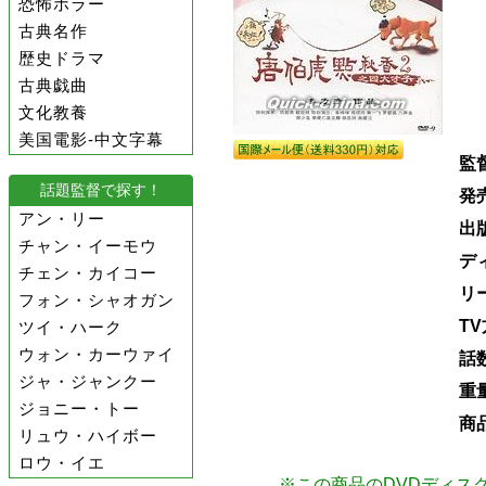
恐怖ホラー
古典名作
歴史ドラマ
古典戯曲
文化教養
美国電影-中文字幕
監
話題監督で探す！
発
アン・リー
出
チャン・イーモウ
デ
チェン・カイコー
リ
フォン・シャオガン
T
ツイ・ハーク
ウォン・カーウァイ
話
ジャ・ジャンクー
重
ジョニー・トー
商
リュウ・ハイボー
ロウ・イエ
※この商品のDVDディス