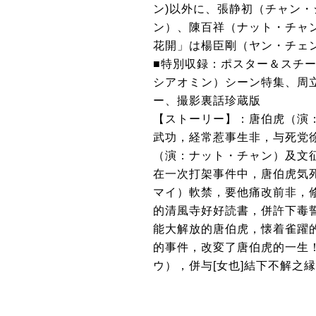
ン)以外に、張静初（チャン
ン）、陳百祥（ナット・チャ
花開」は楊臣剛（ヤン・チェ
■特別収録：ポスター＆スチ
シアオミン）シーン特集、周
ー、撮影裏話珍蔵版
【ストーリー】：唐伯虎（演
武功，経常惹事生非，与死党
（演：ナット・チャン）及文
在一次打架事件中，唐伯虎気
マイ）軟禁，要他痛改前非，
的清風寺好好読書，併許下毒
能大解放的唐伯虎，懐着雀躍
的事件，改変了唐伯虎的一生
ウ），併与[女也]結下不解之