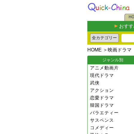
おすす
HOME
＞
映画ドラマ
ジャンル別
アニメ動画片
現代ドラマ
武侠
アクション
恋愛ドラマ
韓国ドラマ
バラエティー
サスペンス
コメディー