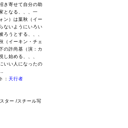
招き寄せて自分の助
家となる、、、一
ォン）は葉秋（イー
らないようにいろい
被ろうとする、、、
秋（イーキン・チェ
下の許尚基（演：カ
視し始める、、、
にいい人になったの
…
イト：
天行者
スター /スチール写