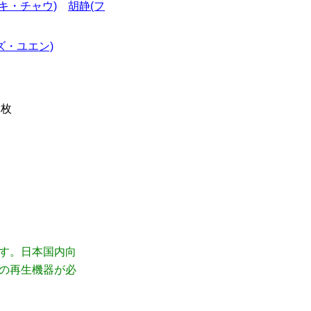
キ・チャウ)
胡静(フ
ズ・ユエン)
1枚
です。日本国内向
応の再生機器が必