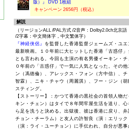
版）』 DVD 1枚組
キャンペーン 2656円（税込）
解説
（リージョンALL /PAL方式 /2音声：Dolby2.0ch北京語，
/2字幕：中文簡体字，中文繁体字）
『神経侠侶』
を監督した香港監督ジェームズ・ユエ
最新映画。１０年前に大ヒットした香港「古惑仔」
とも言われる。今回も主演の有名男優イーキン・チ
０年前の「古惑仔」で一気に人気となった。その他
ン（馮徳倫）、アレックス・フォン（方中信）、チ
智霖）、ニキ・チャウ（周麗淇）、フー・ジン（胡
スティング。
【ストーリー】：かつて香港の黒社会の首領人物だ
キン・チェン）はタイで８年間牢屋生活を送り、心
ら足を洗うと決める。出獄後、彼は香港に戻り、弁
チョン・チーラム）と友人の許智良（演：エリック
（演：ライ・ユーチョン）に手伝われ、自分が悪事