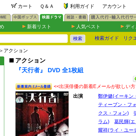
カート
Ｑ＆Ａ
利用ガイド
アカウント
め
新着リスト
人気ベスト
ディ
検索ガイド
リク
＞
アクション
アクション
『天行者』 DVD 全1枚組
<<出演俳優の新着Eメールが欲しい方
出演
鄭伊健(イーキン
ティーブン・フォ
クス・フォン)
ラム)
葛民輝(エ
耀祥(ライ・ユー