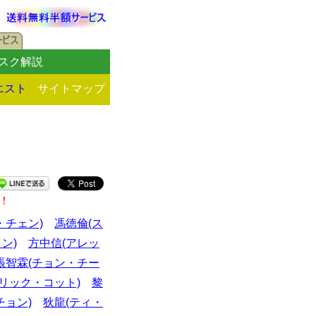
スク解説
エスト
サイトマップ
！
・チェン)
馮徳倫(ス
ン)
方中信(アレッ
張智霖(チョン・チー
リック・コット)
黎
チョン)
狄龍(ティ・