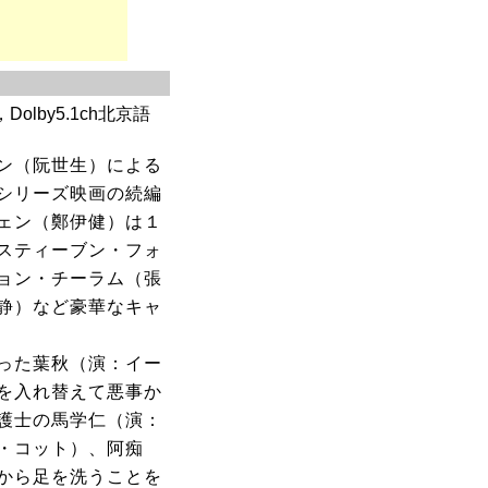
Dolby5.1ch北京語
ン（阮世生）による
シリーズ映画の続編
ェン（鄭伊健）は１
スティーブン・フォ
ョン・チーラム（張
静）など豪華なキャ
った葉秋（演：イー
を入れ替えて悪事か
護士の馬学仁（演：
・コット）、阿痴
から足を洗うことを