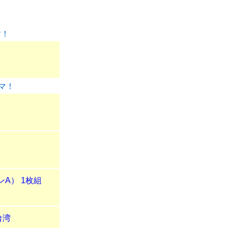
す！
マ！
ンA） 1枚組
（台湾