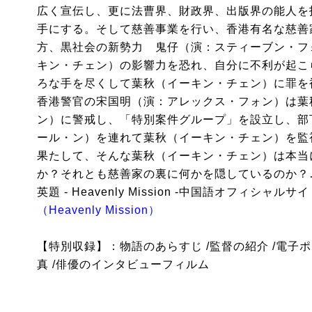
広く宣伝し、更に法曹界、財政界、出版界の能人を
手にする。そして慈善事業を行い、香港有名な慈善
方、黒社会の新勢力 鬼仔（演：スティーブン・フ
キン・チェン）の影響力を恐れ、自分に不利が起こ
ろな手を尽くして葉秋（イーキン・チェン）に罪を
香港警官の宋国明（演：アレックス・フォン）は葉
ン）に警戒し、「特別案件グループ」を設立し、部
ール・ン）を連れて葉秋（イーキン・チェン）を監
果たして、そんな葉秋（イーキン・チェン）は本当
か？それとも慈善家の裏に何かを隠しているのか？
英題 - Heavenly Mission -中国語オフィシャルサ
（Heavenly Mission）
【特別収録】：物語のあらすじ /監督の紹介 /電子ポ
真 /俳優のインタビューフィルム