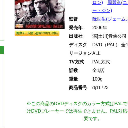
ロン)
周麗淇(ニ
ー・ジン)
監督
阮世生(ジェーム
発売年
2006年
出版社
深[土川]音像公司
ディスク
DVD（PAL） 全
リージョン
ALL
TV方式
PAL方式
話数
全1話
重量
100g
商品番号
dj11723
※この商品のDVDディスクのカラー方式はPAL
けDVDプレーヤーでは再生できません。PAL対
要です。