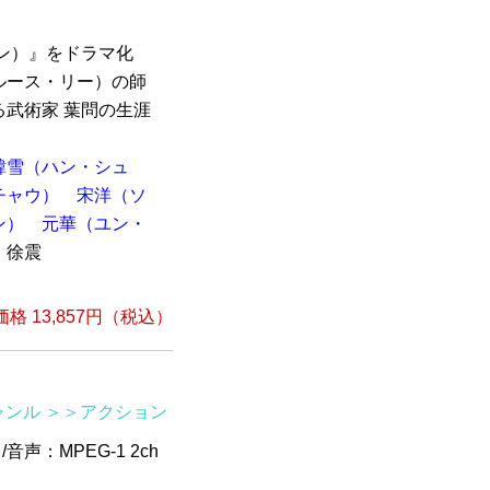
ン）』をドラマ化
ルース・リー）の師
武術家 葉問の生涯
韓雪（ハン・シュ
チャウ）
宋洋（ソ
ン）
元華（ユン・
徐震
格 13,857円（税込）
ャンル
＞＞アクション
/音声：MPEG-1 2ch