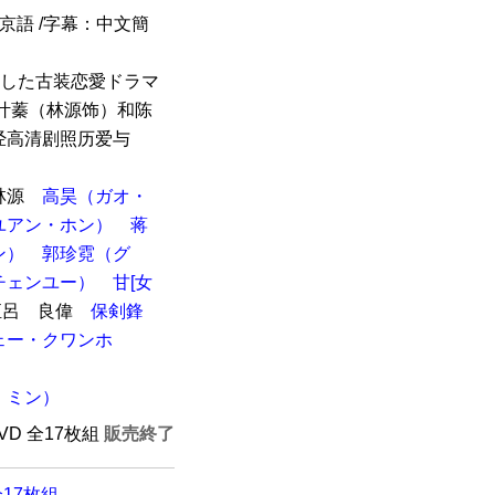
北京語 /字幕：中文簡
演した古装恋愛ドラマ
叶蓁（林源饰）和陈
经高清剧照历爱与
林源
高昊（ガオ・
ユアン・ホン）
蒋
ン）
郭珍霓（グ
チェンユー）
甘[女
呂 良偉
保剣鋒
ェー・クワンホ
・ミン）
DVD 全17枚組
販売終了
17枚組