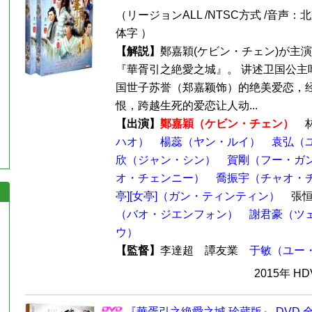
（リージョンALL /NTSC方式 /音声：
体字 ）
【解説】
鄭嘉穎(ケビン・チェン)が主
『華胥引之絶愛之城』。 讲述卫国公主
国世子苏誉（郑嘉颖饰）的绝美爱恋，
恨，跨越生死的爱恋让人动...
【出演】
鄭嘉穎（ケビン・チェン）
ハオ）
楊蕊（ヤン・ルイ）
袁弘（
欣（ジャン・シン）
賀剛（フー・ガ
オ・チェンニー）
喬振宇（チャオ・
亭][女亭]（ガン・ティンティン）
張恒
（バオ・ジエンフォン）
謝君豪（ツ
ウ）
【監督】
李達超 譚友業
于敏（ユー
2015年 H
『華胥引之絶愛之城 珍蔵版』 DVD 全