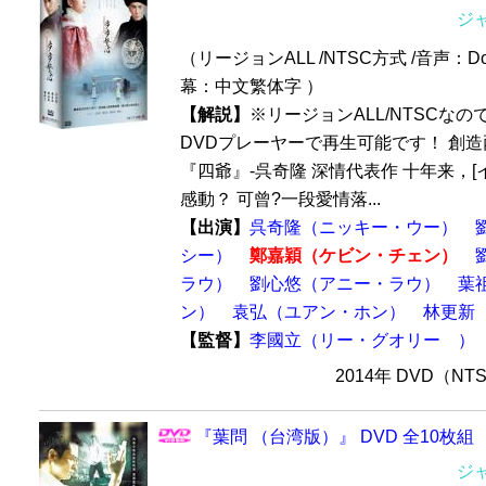
ジ
（リージョンALL /NTSC方式 /音声：Dol
幕：中文繁体字 ）
【解説】
※リージョンALL/NTSCな
DVDプレーヤーで再生可能です！ 創
『四爺』-呉奇隆 深情代表作 十年来，[
感動？ 可曾?一段愛情落...
【出演】
呉奇隆（ニッキー・ウー）
シー）
鄭嘉穎（ケビン・チェン）
ラウ）
劉心悠（アニー・ラウ）
葉
ン）
袁弘（ユアン・ホン）
林更新
【監督】
李國立（リー・グオリー ）
2014年 DVD（N
『葉問 （台湾版）』 DVD 全10枚組
ジ