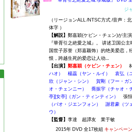
ジ
（リージョンALL /NTSC方式 /音声：
体字 ）
【解説】
鄭嘉穎(ケビン・チェン)が主
『華胥引之絶愛之城』。 讲述卫国公主
国世子苏誉（郑嘉颖饰）的绝美爱恋，
恨，跨越生死的爱恋让人动...
【出演】
鄭嘉穎（ケビン・チェン）
ハオ）
楊蕊（ヤン・ルイ）
袁弘（
欣（ジャン・シン）
賀剛（フー・ガ
オ・チェンニー）
喬振宇（チャオ・
亭][女亭]（ガン・ティンティン）
張恒
（バオ・ジエンフォン）
謝君豪（ツ
ウ）
【監督】
李達 超譚友 業于敏
2015年 DVD 全17枚組
キャンペーン価