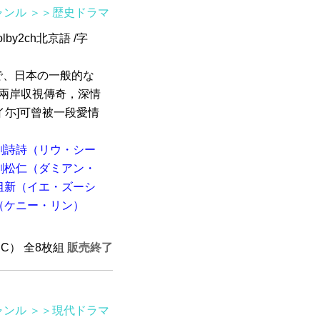
ャンル
＞＞歴史ドラマ
by2ch北京語 /字
ので、日本の一般的な
造兩岸収視傳奇，深情
イ尓]可曾被一段愛情
劉詩詩（リウ・シー
劉松仁（ダミアン・
祖新（イエ・ズーシ
（ケニー・リン）
TSC） 全8枚組
販売終了
ャンル
＞＞現代ドラマ