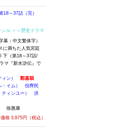
第18～37話（完）
ャンル
＞＞歴史ドラマ
語 /字幕：中文繁体字）
ンスに満ちた人気宮廷
下（第18～37話/
気ドラマ『新水滸伝』で
ティン）
鄭嘉穎
ル・イム）
倪齊民
・ティンユー）
洪
）
徐惠康
格 3,975円（税込）