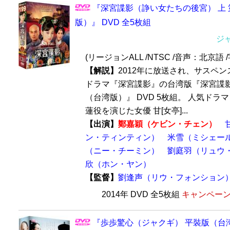
『深宮諜影（諍い女たちの後宮） 上 第
版）』 DVD 全5枚組
ジ
(リージョンALL /NTSC /音声：北京
【解説】
2012年に放送され、サスペ
ドラマ『深宮諜影』の台湾版『深宮諜影 
（台湾版）』 DVD 5枚組。 人気ド
蓮役を演じた女優 甘[女亭]...
【出演】
鄭嘉穎（ケビン・チェン）
ン・ティンティン）
米雪（ミシェー
（ニー・チーミン）
劉庭羽（リュウ
欣（ホン・ヤン）
【監督】
劉逢声（リウ・フォンション
2014年 DVD 全5枚組
キャンペーン価
『歩歩驚心（ジャクギ） 平裝版（台湾