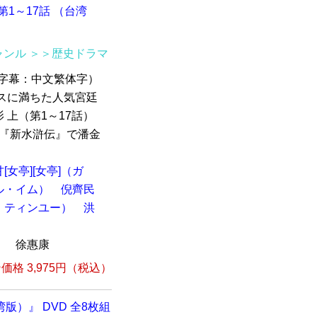
1～17話 （台湾
ャンル
＞＞歴史ドラマ
語 /字幕：中文繁体字）
ンスに満ちた人気宮廷
上（第1～17話）
ラマ『新水滸伝』で潘金
甘[女亭][女亭]（ガ
ル・イム）
倪齊民
・ティンユー）
洪
）
徐惠康
格 3,975円（税込）
版）』 DVD 全8枚組