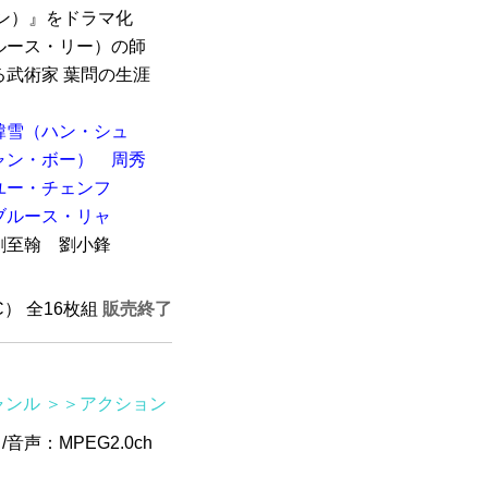
ン）』をドラマ化
ルース・リー）の師
武術家 葉問の生涯
韓雪（ハン・シュ
ャン・ボー）
周秀
ユー・チェンフ
ブルース・リャ
至翰 劉小鋒
SC） 全16枚組
販売終了
ャンル
＞＞アクション
/音声：MPEG2.0ch