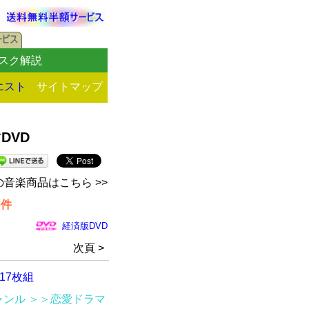
スク解説
エスト
サイトマップ
DVD
音楽商品はこちら >>
6件
経済版DVD
次頁 >
17枚組
ャンル
＞＞恋愛ドラマ