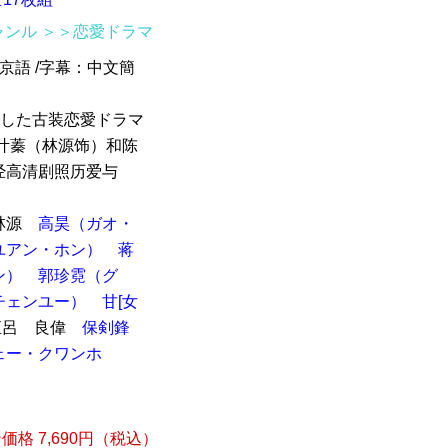
ャンル
＞＞恋愛ドラマ
北京語 /字幕：中文簡
演した古装恋愛ドラマ
叶蓁（林源饰）和陈
经高清剧照历爱与
林源
高昊（ガオ・
ユアン・ホン）
蒋
ン）
郭珍霓（グ
チェンユー）
甘[女
呂 良偉
保剣鋒
ェー・クワンホ
格 7,690円（税込）