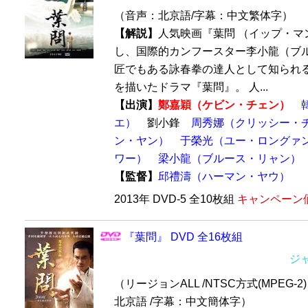
（音声：北京語/字幕：中文繁体字）
【解説】
人気映画『葉問 （イップ・マ
し、国際的カンフースター李小龍（ブ
匠でもある詠春拳の達人として知られる
を描いたドラマ『葉問』。 人...
【出演】
鄭嘉穎（ケビン・チェン）
エ）
劉小鋒
周秀娜（クリッシー・
ン・ヤン）
于榮光（ユー・ロングァ
ワー）
梁小龍（ブルース・リャン）
【監督】
邱禮濤（ハーマン・ヤウ）
2013年 DVD-5 全10枚組
キャンペーン価
『葉問』 DVD 全16枚組
ジ
（リージョンALL /NTSC方式(MPEG-2) 
北京語 /字幕：中文簡体字）