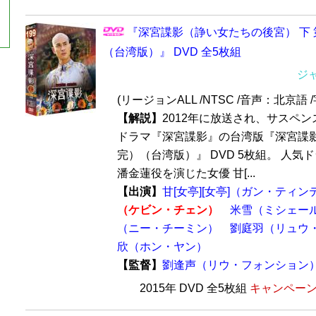
『深宮諜影（諍い女たちの後宮） 下 
（台湾版）』 DVD 全5枚組
ジ
(リージョンALL /NTSC /音声：北京
【解説】
2012年に放送され、サスペ
ドラマ『深宮諜影』の台湾版『深宮諜影 
完）（台湾版）』 DVD 5枚組。 人
潘金蓮役を演じた女優 甘[...
【出演】
甘[女亭][女亭]（ガン・ティン
（ケビン・チェン）
米雪（ミシェー
（ニー・チーミン）
劉庭羽（リュウ
欣（ホン・ヤン）
【監督】
劉逢声（リウ・フォンション
2015年 DVD 全5枚組
キャンペーン価