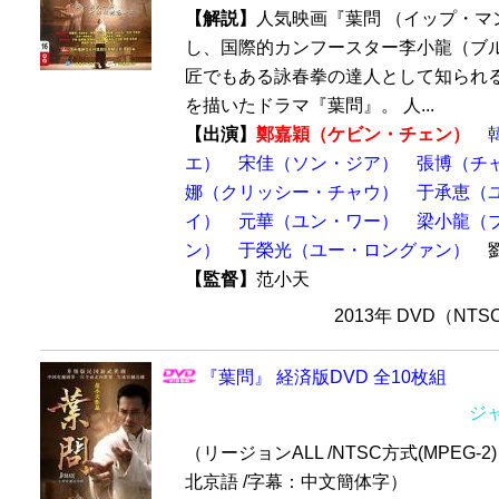
【解説】
人気映画『葉問 （イップ・マ
し、国際的カンフースター李小龍（ブ
匠でもある詠春拳の達人として知られる
を描いたドラマ『葉問』。 人...
【出演】
鄭嘉穎（ケビン・チェン）
エ）
宋佳（ソン・ジア）
張博（チ
娜（クリッシー・チャウ）
于承恵（
イ）
元華（ユン・ワー）
梁小龍（
ン）
于榮光（ユー・ロングァン）
劉
【監督】
范小天
2013年 DVD（NT
『葉問』 経済版DVD 全10枚組
ジ
（リージョンALL /NTSC方式(MPEG-2) 
北京語 /字幕：中文簡体字）