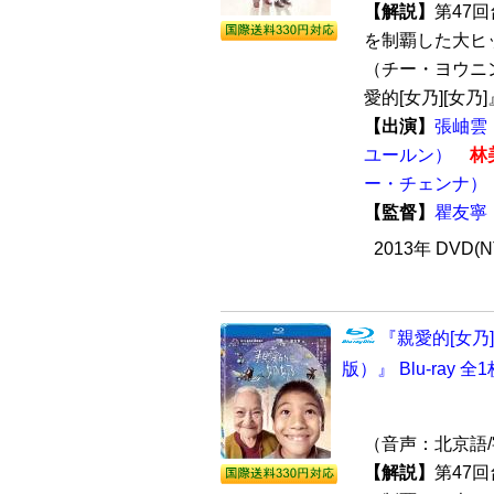
【解説】
第47
を制覇した大ヒ
（チー・ヨウニ
愛的[女乃][女乃]』
【出演】
張岫雲
ユールン）
林
ー・チェンナ）
【監督】
瞿友寧
2013年 DVD(
『親愛的[女乃][
版）』 Blu-ray 全
（音声：北京語
【解説】
第47