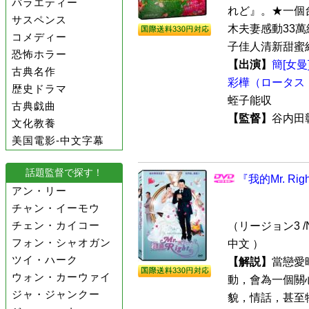
バラエティー
れど』。★一個
サスペンス
木夫妻感動33萬
コメディー
子佳人清新甜蜜組合
恐怖ホラー
【出演】
簡[女
古典名作
彩樺（ロータス
歴史ドラマ
蛭子能収
古典戯曲
【監督】
谷内
文化教養
美国電影-中文字幕
話題監督で探す！
『我的Mr. Ri
アン・リー
チャン・イーモウ
チェン・カイコー
（リージョン3 /N
フォン・シャオガン
中文 ）
ツイ・ハーク
【解説】
當戀愛
ウォン・カーウァイ
動，會為一個關
ジャ・ジャンクー
貌，情話，甚至