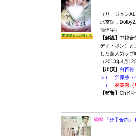
（リージョンALL /
北京語，Dolby2
簡体字）
【解説】
中韓合
ディ・ポン）と
した超人気ラブ映画『
（2013年4月12
【出演】
白百何
ン）
呉佩慈（
ー）
林美秀（
【監督】
Oh Ki
『分手合約』 