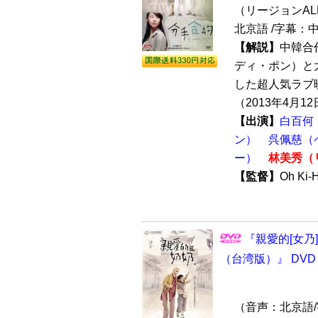
（リージョンALL /
北京語 /字幕：
【解説】
中韓合
ディ・ポン）と
した超人気ラブ映画『
（2013年4月12
【出演】
白百何
ン）
呉佩慈（
ー）
林美秀（
【監督】
Oh Ki
『親愛的[女乃][女
（台湾版）』 DVD
（音声：北京語