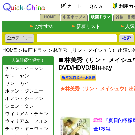
カート
Ｑ＆Ａ
利用ガ
おすすめ
新着リスト
人気
HOME
＞
映画ドラマ
＞林美秀（リン・ メイシュウ） 出演の
林美秀（リン・ メイシュ
人気俳優で探す！
DVD/HDVD/Blu-ray
チャン・イーシン
ヤン・ヤン
ワン・カイ
★林美秀（リン・ メイシュウ）出
ホァン・ジンユー
ホアン・シュアン
シェン・タン
ウィリアム・チャン
『夏日的檸檬
ウィリアム・フォン
チュウ・ヤーウェン
全1枚組