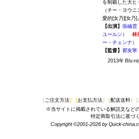
を制覇した大ヒ
（チー・ヨウニ
愛的[女乃][女乃]』
【出演】
張岫雲
ユールン）
林
ー・チェンナ）
【監督】
瞿友寧
2013年 Bl
[
ご注文方法
]
[
お支払方法
]
[
配送送料
]
[
※当サイトに掲載されている解説文など
特定商取引法に基づ
Copyright ©2001-2026 by Quick-china.c