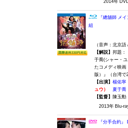
2014年 D
『總舖師 メイン
組
（音声：北京語 
【解説】
邦題：
于喬(シャー・ユ
たコメディ映画
版）』（台湾で201
【出演】
楊佑寧
ュウ）
夏于喬
【監督】
陳玉
2013年 Blu-
『分手合約』 