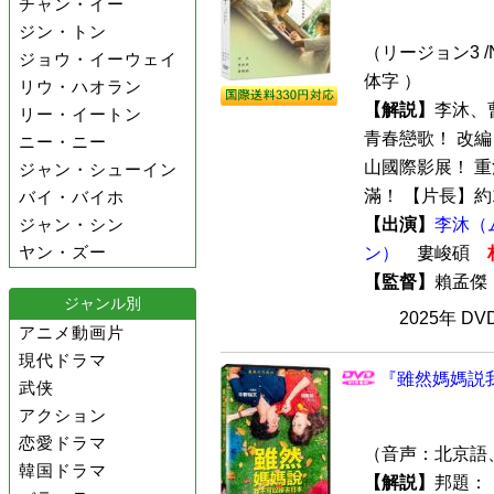
チャン・イー
ジン・トン
（リージョン3 /
ジョウ・イーウェイ
体字 ）
リウ・ハオラン
【解説】
李沐、
リー・イートン
青春戀歌！ 改
ニー・ニー
山國際影展！ 
ジャン・シューイン
滿！ 【片長】約11
バイ・バイホ
ジャン・シン
【出演】
李沐（
ヤン・ズー
ン）
婁峻碩
【監督】
賴孟
ジャンル別
2025年 D
アニメ動画片
現代ドラマ
『雖然媽媽説我
武侠
アクション
恋愛ドラマ
（音声：北京語
韓国ドラマ
【解説】
邦題：