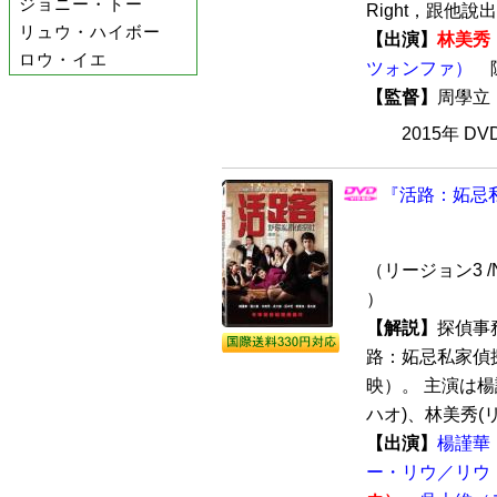
ジョニー・トー
Right，跟他說
リュウ・ハイボー
【出演】
林美秀
ロウ・イエ
ツォンファ）
【監督】
周學
2015年 D
『活路：妬忌私
（リージョン3 /
）
【解説】
探偵事
路：妬忌私家偵探
映）。 主演は楊
ハオ)、林美秀(リ
【出演】
楊謹華
ー・リウ／リウ