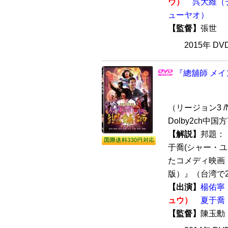
ウ）
呉大維（
ューヤオ）
【監督】
張世
2015年 D
『總舖師 メイ
（リージョン3 /N
Dolby2ch中
【解説】
邦題：
于喬(シャー・ユ
たコメディ映画
版）』（台湾で201
【出演】
楊佑寧
ュウ）
夏于喬
【監督】
陳玉