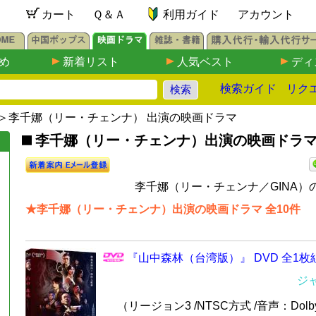
カート
Ｑ＆Ａ
利用ガイド
アカウント
め
新着リスト
人気ベスト
ディ
検索ガイド
リク
＞李千娜（リー・チェンナ） 出演の映画ドラマ
李千娜（リー・チェンナ）出演の映画ドラマDVD
李千娜（リー・チェンナ／GINA）の
★李千娜（リー・チェンナ）出演の映画ドラマ 全10件
『山中森林（台湾版）』 DVD 全1枚
ジ
（リージョン3 /NTSC方式 /音声：Dolby