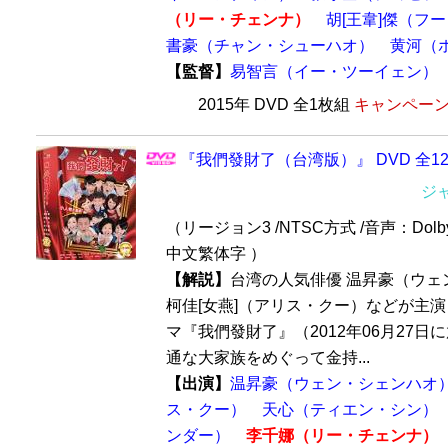
（リー・チェンナ）
胡[王韋]傑（フ
書豪（チャン・シューハオ）
黄河（
【監督】
易智言（イー・ツーイェン）
2015年 DVD 全1枚組
キャンペーン価
『我們發財了（台湾版）』 DVD 全1
ジ
（リージョン3 /NTSC方式 /音声：Dolb
中文繁体字 ）
【解説】
台湾の人気俳優 温昇豪（ウェ
柯佳[女燕]（アリス・クー）などが主
マ『我們發財了』（2012年06月27日
通な大家族をめぐって金持...
【出演】
温昇豪（ウェン・シェンハオ
ス・クー）
天心（ティエン・シン）
ンダー）
李千娜（リー・チェンナ）