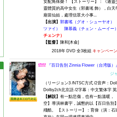
女配角殊榮！ 【ストーリー】：《通靈
靈體質的高中女生（郭書瑤 飾），白天
廟當仙姑，處理信眾大小事...
【出演】
郭書瑤（グオ・シューヤオ）
ツァイ）
陳慕義（チェン・ムーイー
チェンナ）
【監督】
陳和[木兪]
2018年 DVD 全3枚組
キャンペーン価
『百日告別 Zinnia Flower（台湾版）
ジ
（リージョン3 /NTSC方式 /2音声：Dol
Dolby2ch北京語 /2字幕：中文繁体字 英
【解説】
有一點悲傷，也有一點溫暖，
空】導演林書宇，誠懇的以【百日告別
殘酷。 【ストーリー】：育偉（演：石
嘉欣）在同一場連環車禍中，...