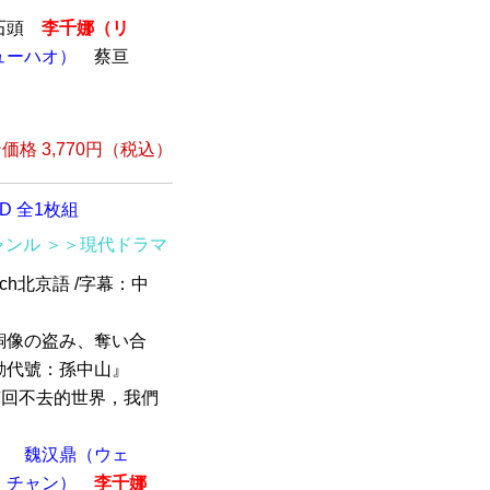
石頭
李千娜（リ
ューハオ）
蔡亘
格 3,770円（税込）
D 全1枚組
ャンル
＞＞現代ドラマ
1ch北京語 /字幕：中
銅像の盗み、奪い合
動代號：孫中山』
們有回不去的世界，我們
）
魏汉鼎（ウェ
・チャン）
李千娜