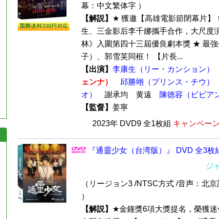
幕：中文繁体字 ）
【解説】
★ 獲邀【高雄電影節閉幕片】！
生、三金影后李千娜攜手合作，大尺度演
林》入圍第四十三屆優良劇本獎 ★ 最強
子）、郭雪芙同框！ 【片長...
【出演】
李康生（リー・カンション）
ェンナ）
邱勝翊（プリンス・チウ）
オ）
謝承均 黄遠
陳徳容（ビビア
【監督】
姜寧
2023年 DVD9 全1枚組
キャンペーン価
『通靈少女（台湾版）』 DVD 全3枚
ジ
（リージョン3 /NTSC方式 /音声：北
）
【解説】
★金鐘獎6項大獎提名，榮獲