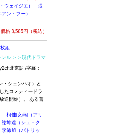
ー・ウェイジエ）
張
ホアン・フー）
格 3,585円（税込）
2枚組
ャンル
＞＞現代ドラマ
y2ch北京語 /字幕：
ン・シェンハオ）と
演したコメディードラ
に放送開始）。 ある普
）
柯佳[女燕]（アリ
謝坤達（シェ・ク
李沛旭（パトリッ