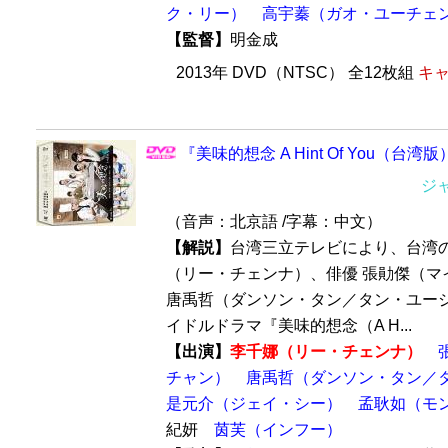
ク・リー）
高宇蓁（ガオ・ユーチェ
【監督】
明金成
2013年 DVD（NTSC） 全12枚組
キャ
『美味的想念 A Hint Of You（台湾版
ジ
（音声：北京語 /字幕：中文）
【解説】
台湾三立テレビにより、台湾の
（リー・チェンナ）、俳優 張勛傑（マ
唐禹哲（ダンソン・タン／タン・ユー
イドルドラマ『美味的想念（A H...
【出演】
李千娜（リー・チェンナ）
チャン）
唐禹哲（ダンソン・タン／
是元介（ジェイ・シー）
孟耿如（モ
紀妍
茵芙（インフー）