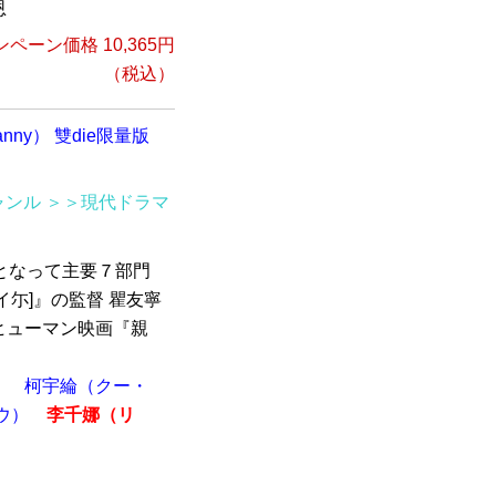
恩
ペーン価格 10,365円
（税込）
ranny） 雙die限量版
ャンル
＞＞現代ドラマ
となって主要７部門
尓]』の監督 瞿友寧
ヒューマン映画『親
）
柯宇綸（クー・
ウ）
李千娜（リ
）