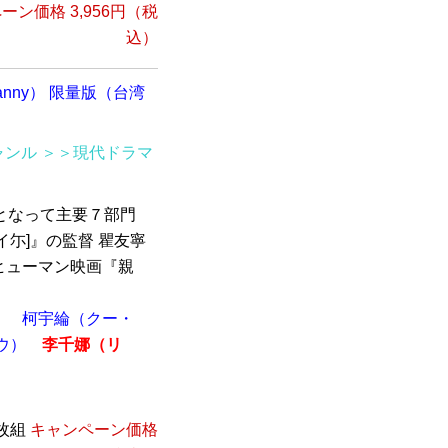
ーン価格 3,956円（税
込）
Granny） 限量版（台湾
ャンル
＞＞現代ドラマ
となって主要７部門
尓]』の監督 瞿友寧
ヒューマン映画『親
）
柯宇綸（クー・
ウ）
李千娜（リ
）
1枚組
キャンペーン価格