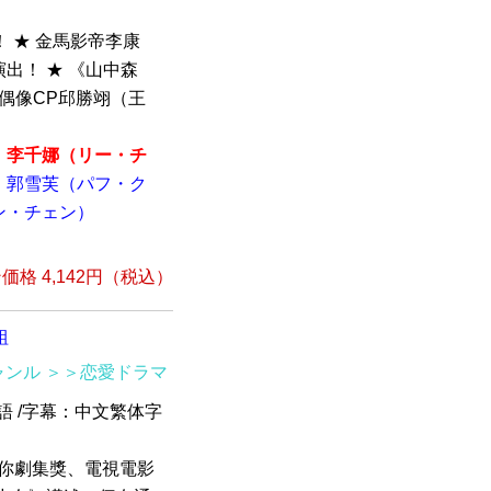
 ★ 金馬影帝李康
出！ ★ 《山中森
偶像CP邱勝翊（王
李千娜（リー・チ
郭雪芙（パフ・ク
ン・チェン）
格 4,142円（税込）
組
ャンル
＞＞恋愛ドラマ
京語 /字幕：中文繁体字
迷你劇集獎、電視電影