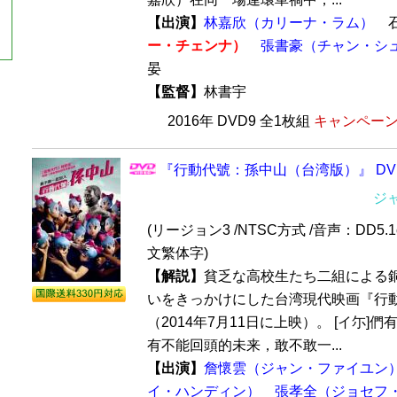
【出演】
林嘉欣（カリーナ・ラム）
ー・チェンナ）
張書豪（チャン・シ
晏
【監督】
林書宇
2016年 DVD9 全1枚組
キャンペーン価
『行動代號：孫中山（台湾版）』 DV
ジ
(リージョン3 /NTSC方式 /音声：DD5.
文繁体字)
【解説】
貧乏な高校生たち二組による
いをきっかけにした台湾現代映画『行
（2014年7月11日に上映）。 [イ尓]
有不能回頭的未来，敢不敢一...
【出演】
詹懷雲（ジャン・ファイユン
イ・ハンディン）
張孝全（ジョセフ