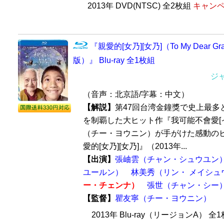
2013年 DVD(NTSC) 全2枚組
キャンペ
『親愛的[女乃][女乃]（To My Dear 
版）』 Blu-ray 全1枚組
ジ
（音声：北京語/字幕：中文）
【解説】
第47回台湾金鐘獎で史上最多
を制覇した大ヒット作『我可能不會愛[イ
（チー・ヨウニン）が手がけた感動の
愛的[女乃][女乃]』（2013年...
【出演】
張岫雲（チャン・シュウユン
ユールン）
林美秀（リン・ メイシュ
ー・チェンナ）
張世（チャン・シー
【監督】
瞿友寧（チー・ヨウニン）
2013年 Blu-ray（リージョンA） 全