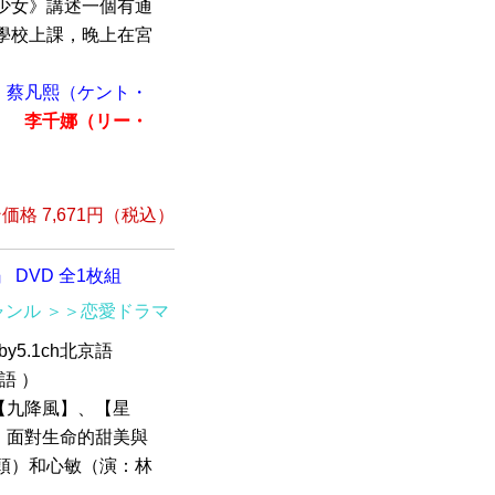
少女》講述一個有通
學校上課，晚上在宮
蔡凡熙（ケント・
）
李千娜（リー・
格 7,671円（税込）
』 DVD 全1枚組
ャンル
＞＞恋愛ドラマ
by5.1ch北京語
語 ）
【九降風】、【星
】面對生命的甜美與
頭）和心敏（演：林