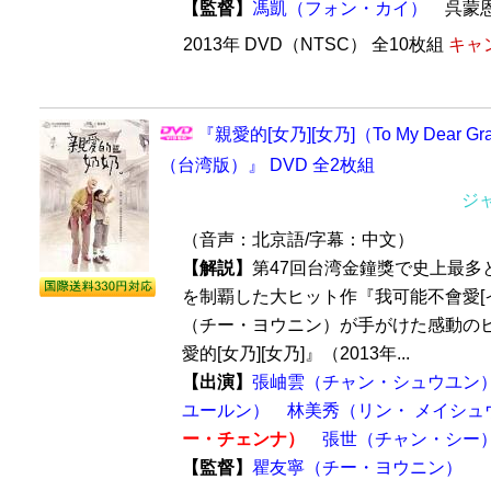
【監督】
馮凱（フォン・カイ）
呉蒙
2013年 DVD（NTSC） 全10枚組
キャン
『親愛的[女乃][女乃]（To My Dear G
（台湾版）』 DVD 全2枚組
ジ
（音声：北京語/字幕：中文）
【解説】
第47回台湾金鐘獎で史上最多
を制覇した大ヒット作『我可能不會愛[イ
（チー・ヨウニン）が手がけた感動の
愛的[女乃][女乃]』（2013年...
【出演】
張岫雲（チャン・シュウユン
ユールン）
林美秀（リン・ メイシュ
ー・チェンナ）
張世（チャン・シー
【監督】
瞿友寧（チー・ヨウニン）