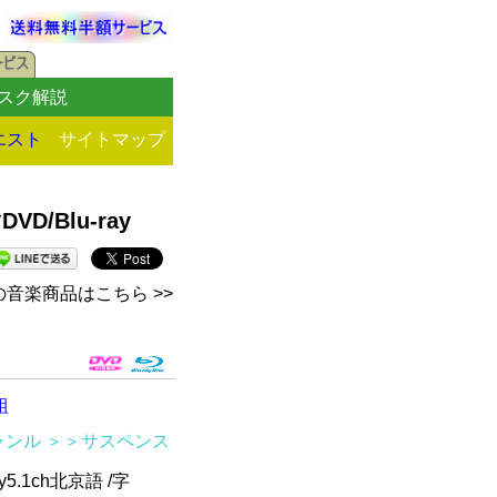
スク解説
エスト
サイトマップ
/Blu-ray
音楽商品はこちら >>
組
ャンル
＞＞サスペンス
5.1ch北京語 /字