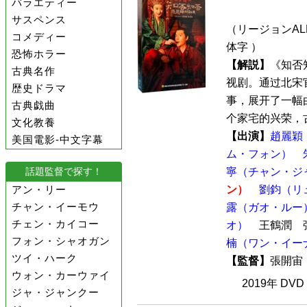
バラエティー
サスペンス
（リージョンALL
コメディー
体字 ）
恐怖ホラー
【解説】
《知否
古典名作
视剧。通过北宋
歴史ドラマ
事，展开了一幅
古典戯曲
个家宅的兴荣，古
文化教養
【出演】
趙麗穎
美国電影-中文字幕
ム・フォン）
話題監督で探す！
寧（チャン・ジ
アン・リー
ン）
劉鈞（リ
チャン・イーモウ
露（ガオ・ルー
チェン・カイコー
オ）
王鶴潤 
フォン・シャオガン
楠（ワン・イー
ツイ・ハーク
【監督】
張開
ウォン・カーウァイ
2019年 DV
ジャ・ジャンクー