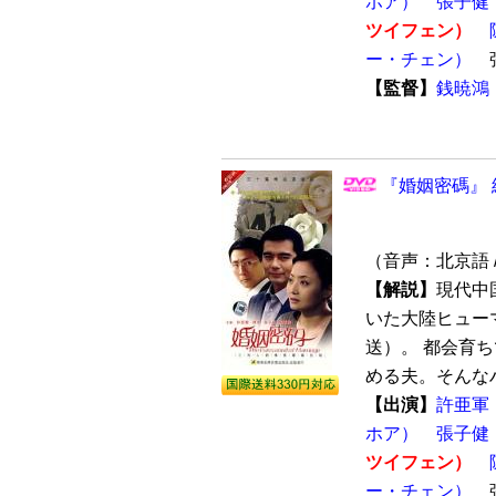
ホア）
張子健
ツイフェン）
ー・チェン）
【監督】
銭暁鴻
『婚姻密碼』 
（音声：北京語 
【解説】
現代中
いた大陸ヒューマ
送）。 都会育
める夫。そんなハ
【出演】
許亜軍
ホア）
張子健
ツイフェン）
ー・チェン）