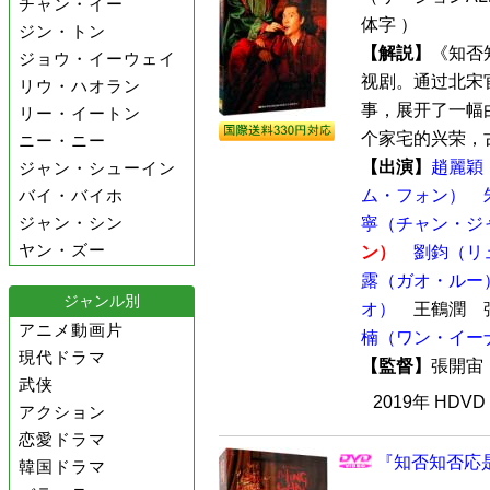
チャン・イー
体字 ）
ジン・トン
【解説】
《知否
ジョウ・イーウェイ
视剧。通过北宋
リウ・ハオラン
事，展开了一幅
リー・イートン
个家宅的兴荣，古
ニー・ニー
【出演】
趙麗穎
ジャン・シューイン
バイ・バイホ
ム・フォン）
ジャン・シン
寧（チャン・ジ
ヤン・ズー
ン）
劉鈞（リ
露（ガオ・ルー
ジャンル別
オ）
王鶴潤 
アニメ動画片
楠（ワン・イー
現代ドラマ
【監督】
張開
武侠
2019年 HDV
アクション
恋愛ドラマ
『知否知否応是
韓国ドラマ