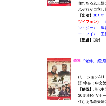
住むある老夫婦
れぞれが自立し異
【出演】
李万年
ツイフェン）
ン・ジー）
馬
ー・フイ）
王
【監督】
孫皓
『老伴』 経済
(リージョンALL /
語 /字幕：中文繁
【解説】
現代中
30集連続TVホ
住むある老夫婦