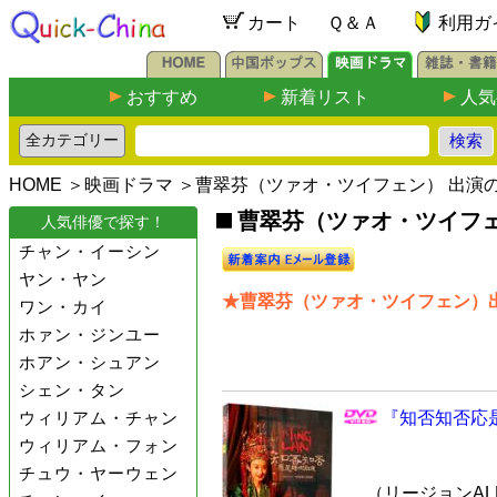
カート
Ｑ＆Ａ
利用ガ
おすすめ
新着リスト
人気
HOME
＞
映画ドラマ
＞曹翠芬（ツァオ・ツイフェン） 出演
曹翠芬（ツァオ・ツイフェ
人気俳優で探す！
チャン・イーシン
ヤン・ヤン
★曹翠芬（ツァオ・ツイフェン）出
ワン・カイ
ホァン・ジンユー
ホアン・シュアン
シェン・タン
ウィリアム・チャン
『知否知否応是
ウィリアム・フォン
チュウ・ヤーウェン
（リージョンALL