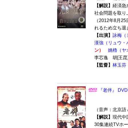
【解説】
経済急
社会問題を取り
（2012年8月
れるため立ち退き
【出演】
詠梅（
漢強（リュウ・
ン）
姚櫓（ヤ
李芯逸 胡[王
【監督】
林玉芬
『老伴』 DVD
（音声：北京語 
【解説】
現代中
30集連続TVホ