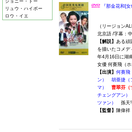
ジョニー・トー
『那金花和[女也
リュウ・ハイボー
ロウ・イエ
（リージョンALL /
北京語 /字幕：
【解説】
ある頑
を描いたコメディ
年4月16日に
女優 何賽飛（ホー
【出演】
何賽飛
ン）
胡亜捷（
マ）
曹翠芬（
チェングアン）
ツァン）
孫天
【監督】
陳偉