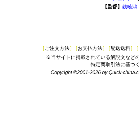
【監督】
銭暁鴻
[
ご注文方法
]
[
お支払方法
]
[
配送送料
]
[
※当サイトに掲載されている解説文など
特定商取引法に基づ
Copyright ©2001-2026 by Quick-china.c