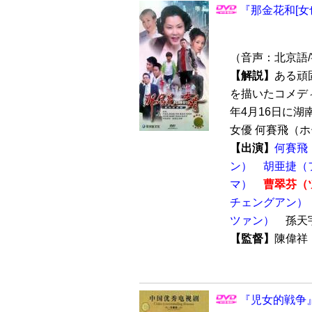
『那金花和[女
（音声：北京語
【解説】
ある頑
を描いたコメディ
年4月16日に
女優 何賽飛（ホー
【出演】
何賽飛
ン）
胡亜捷（
マ）
曹翠芬（
チェングアン）
ツァン）
孫天
【監督】
陳偉
『児女的戦争』 