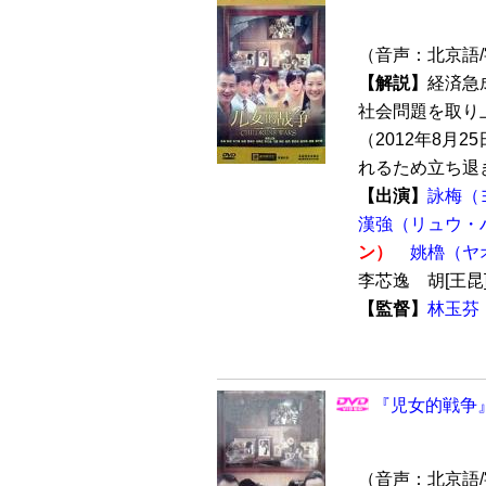
（音声：北京語
【解説】
経済急
社会問題を取り
（2012年8月
れるため立ち退き
【出演】
詠梅（
漢強（リュウ・
ン）
姚櫓（ヤ
李芯逸 胡[王
【監督】
林玉芬
『児女的戦争』
（音声：北京語