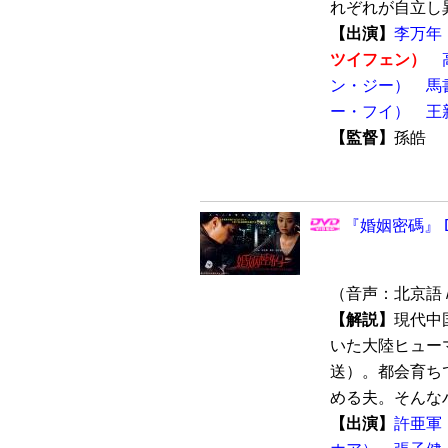
れぞれが自立し異
【出演】
李万年
ツイフェン）
ン・ジー）
馬
ー・フイ）
王
【監督】
孫皓
『婚姻密碼』 D
（音声：北京語 
【解説】
現代中
いた大陸ヒューマ
送）。都会育ち
める夫。そんなハ
【出演】
許亜軍