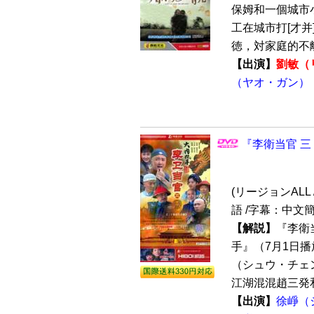
保姆和一個城市
工在城市打[才
徳，対家庭的不離
【出演】
劉敏（
（ヤオ・ガン）
『李衛当官 三
(リージョンALL /
語 /字幕：中文簡
【解説】
『李衛
手』（7月1日
（シュウ・チェ
江湖混混趙三発和
【出演】
徐崢（