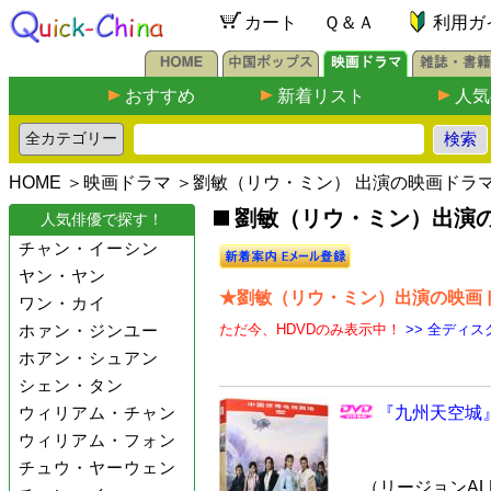
カート
Ｑ＆Ａ
利用ガ
おすすめ
新着リスト
人気
HOME
＞
映画ドラマ
＞劉敏（リウ・ミン） 出演の映画ドラ
劉敏（リウ・ミン）出演の
人気俳優で探す！
チャン・イーシン
ヤン・ヤン
★劉敏（リウ・ミン）出演の映画ドラ
ワン・カイ
ホァン・ジンユー
ただ今、HDVDのみ表示中！
>> 全ディス
ホアン・シュアン
シェン・タン
ウィリアム・チャン
『九州天空城』
ウィリアム・フォン
チュウ・ヤーウェン
（リージョンALL 