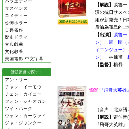
バラエティー
【解説】
張魯一
サスペンス
演の抗日サスペン
コメディー
組が新発売！日
恐怖ホラー
后淪為孤島的上海
古典名作
【出演】
張魯一
歴史ドラマ
ン）
周一圍（
古典戯曲
ィエンジュー）
文化教養
ン）
林棟甫
美国電影-中文字幕
【監督】
楊磊
話題監督で探す！
アン・リー
チャン・イーモウ
『飛哥大英雄』
チェン・カイコー
フォン・シャオガン
ツイ・ハーク
（音声：北京語 
ウォン・カーウァイ
【解説】
雷佳音
ジャ・ジャンクー
『飛哥大英雄』 D