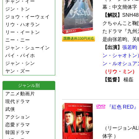
チャン・イー
幕：中文簡体字 
ジン・トン
【解説】
SNH
ジョウ・イーウェイ
クちゃんこと鞠[
リウ・ハオラン
たドラマ『九州天
リー・イートン
是由张若昀、关晓
ニー・ニー
【出演】
張若昀
ジャン・シューイン
バイ・バイホ
ン・シャオトン
ジャン・シン
ン・ルオシュア
ヤン・ズー
（リウ・ミン）
【監督】
楊磊
ジャンル別
アニメ動画片
現代ドラマ
『紅色 RED』
武侠
アクション
恋愛ドラマ
（リージョンALL
韓国ドラマ
体字 ）