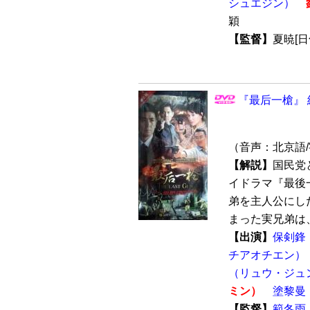
シュエジン）
穎
【監督】
夏暁[
『最后一槍』 
（音声：北京語
【解説】
国民党
イドラマ『最後
弟を主人公にし
まった実兄弟は、
【出演】
保剣鋒
チアオチエン）
（リュウ・ジュ
ミン）
塗黎曼
【監督】
範冬雨