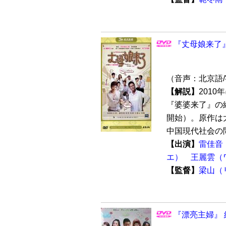
『丈母娘来了』
（音声：北京語
【解説】
201
『婆婆来了』の続
開始）。原作は
中国現代社会の問
【出演】
雷佳音
エ）
王麗雲（
【監督】
梁山（
『漂亮主婦』 