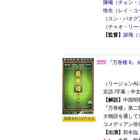
陳曦（チェン・
恪生（レイ・コ
（スン・バオグ
（チャオ・リー
【監督】
謝飛（
『万巻楼 II』
（リージョンALL /
京語 /字幕：中
【解説】
中国明
『万巻楼』第二
タ物語を通して
コメディアン俳優
【出演】
郭冬臨