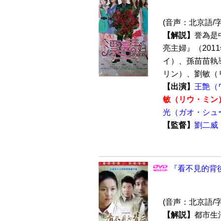
(音声：北京語/
【解説】
誉為是
亮主婦』（201
イ）、孫苗苗執
リン）、劉敏（リ
【出演】
王艶（
敏（リウ・ミン
光（ガオ・シュ
【監督】
劉二威
『看不見的背後
(音声：北京語/
【解説】
都市生