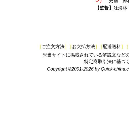
ン）
史磊 郭
【監督】
汪海
[
ご注文方法
]
[
お支払方法
]
[
配送送料
]
[
※当サイトに掲載されている解説文など
特定商取引法に基づ
Copyright ©2001-2026 by Quick-china.c