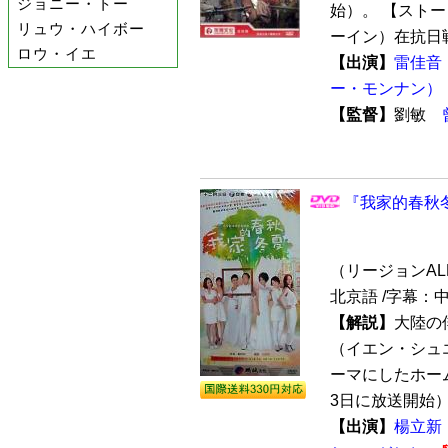
ジョニー・トー
始）。 【スト
リュウ・ハイボー
ーイン）在抗日戦
ロウ・イエ
【出演】
雷佳音
ー・モンナン）
【監督】
劉敏
『我家的春秋冬
（リージョンALL /
北京語 /字幕：
【解説】
大陸の
（イエン・シュ
ーマにしたホーム
3日に放送開始）
【出演】
楊立新