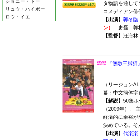
ジョニー・トー
タ物語を通して
リュウ・ハイボー
コメディアン俳優
ロウ・イエ
【出演】
郭冬臨
ン）
史磊 郭
【監督】
汪海
『無敵三脚猫』 
（リージョンALL 
幕：中文簡体字
【解説】
50集
（2009年）。
経済的に余裕が
決めている。そん
【出演】
代楽楽