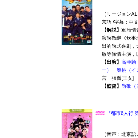
（リージョンALL /
京語 /字幕：中
【解説】
軍旅情
演尚敬継《炊事
出的尚式喜劇，大
敏等傾情主演，以
【出演】
高亜麟
ー）
殷桃（イ
言 張喬[王攵]
【監督】
尚敬（
『都市6人行 
（音声：北京語 