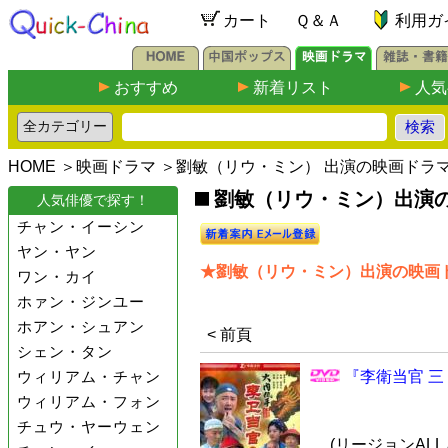
カート
Ｑ＆Ａ
利用ガ
おすすめ
新着リスト
人気
HOME
＞
映画ドラマ
＞劉敏（リウ・ミン） 出演の映画ドラ
劉敏（リウ・ミン）出演の映
人気俳優で探す！
チャン・イーシン
ヤン・ヤン
★劉敏（リウ・ミン）出演の映画ド
ワン・カイ
ホァン・ジンユー
ホアン・シュアン
< 前頁
シェン・タン
ウィリアム・チャン
『李衛当官 三
ウィリアム・フォン
チュウ・ヤーウェン
(リージョンALL /