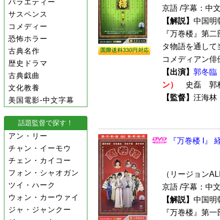
バラエティー
京語 /字幕：中
サスペンス
【解説】
中国明
コメディー
『万巻楼』第二
恐怖ホラー
タ物語を通して
古典名作
コメディアン俳優
歴史ドラマ
【出演】
郭冬臨
古典戯曲
ン）
史磊 郭
文化教養
【監督】
汪海
美国電影-中文字幕
話題監督で探す！
アン・リー
『万巻楼 I』 
チャン・イーモウ
チェン・カイコー
フォン・シャオガン
（リージョンALL /
ツイ・ハーク
京語 /字幕：中
ウォン・カーウァイ
【解説】
中国明
ジャ・ジャンクー
『万巻楼』第一