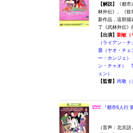
【解説】
《都市
林外伝》、《炊
新作品，這部描
了《武林外伝》的
【出演】
劉敏（
（ライアン・チ
晨（ヤオ・チェ
ー・ホンジェ）
ン・チャオ）
ェン）
【監督】
尚敬（
『都市6人行 
（音声：北京語 