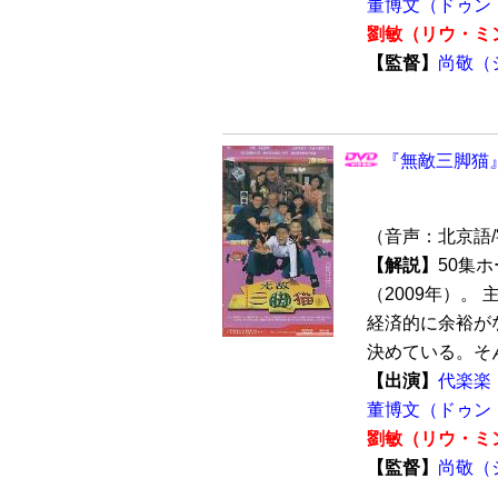
董博文（ドゥン
劉敏（リウ・ミ
【監督】
尚敬（
『無敵三脚猫』
（音声：北京語
【解説】
50集
（2009年）。
経済的に余裕が
決めている。そん
【出演】
代楽楽
董博文（ドゥン
劉敏（リウ・ミ
【監督】
尚敬（