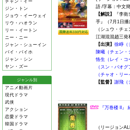
チャン・イー
語 /字幕：中文簡
ジン・トン
【解説】
『李衛
ジョウ・イーウェイ
手』（7月1日
リウ・ハオラン
（シュウ・チェ
リー・イートン
江湖混混趙三発和
ニー・ニー
【出演】
徐崢（
ジャン・シューイン
バイ・バイホ
陳曦（チェン・
ジャン・シン
恪生（レイ・コ
ヤン・ズー
（スン・バオグ
（チャオ・リー
ジャンル別
【監督】
謝飛（
アニメ動画片
現代ドラマ
武侠
『万巻楼 II』
アクション
恋愛ドラマ
韓国ドラマ
（リージョンALL /