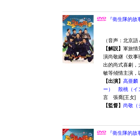
『衛生隊的故事
（音声：北京語 
【解説】
軍旅情
演尚敬継《炊事
出的尚式喜劇，大
敏等傾情主演，以
【出演】
高亜麟
ー）
殷桃（イ
言 張喬[王攵]
【監督】
尚敬（
『衛生隊的故事