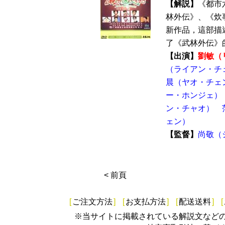
【解説】
《都市
林外伝》、《炊
新作品，這部描
了《武林外伝》的
【出演】
劉敏（
（ライアン・チ
晨（ヤオ・チェ
ー・ホンジェ）
ン・チャオ）
ェン）
【監督】
尚敬（
< 前頁
[
ご注文方法
]
[
お支払方法
]
[
配送送料
]
[
※当サイトに掲載されている解説文など